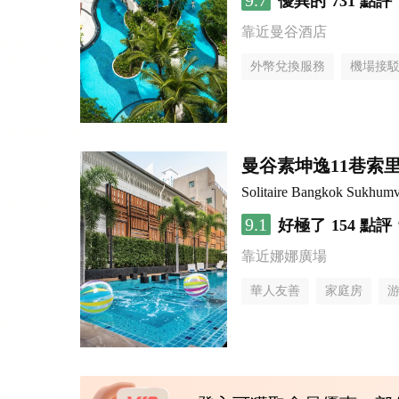
9.7
優異的
731 點評
靠近曼谷酒店
外幣兌換服務
機場接
曼谷素坤逸11巷索里
Solitaire Bangkok Sukhumv
9.1
好極了
154 點評
靠近娜娜廣場
華人友善
家庭房