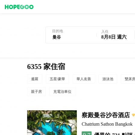
曼谷酒店預訂
目的地
入住
8月8日 週六
6355 家住宿
暹羅
五星/豪華
華人友善
游泳池
雙床
親子房
充電泊車位
察殿曼谷沙吞酒店
Chatrium Sathon Bangkok