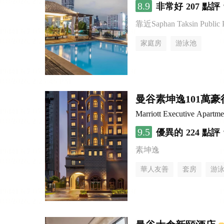
8.9
非常好
207 點評
靠近Saphan Taksin Public 
家庭房
游泳池
曼谷素坤逸101萬
Marriott Executive Apartm
9.5
優異的
224 點評
素坤逸
華人友善
套房
游