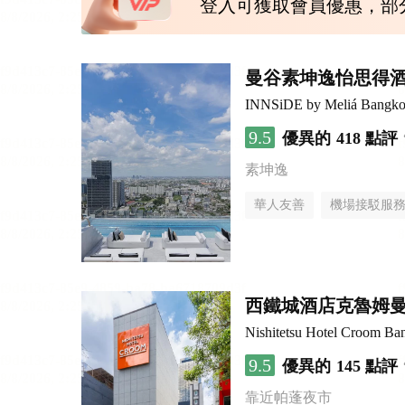
登入可獲取會員優惠，部
曼谷素坤逸怡思得
INNSiDE by Meliá Bangko
9.5
優異的
418 點評
素坤逸
華人友善
機場接駁服
西鐵城酒店克魯姆
Nishitetsu Hotel Croom Ba
9.5
優異的
145 點評
靠近帕蓬夜市