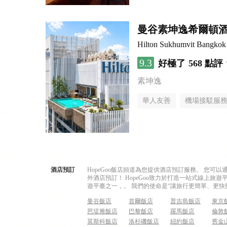
曼谷素坤逸希爾頓
Hilton Sukhumvit Bangkok
9.3
好極了
568 點評
素坤逸
華人友善
機場接駁服
酒店預訂
HopeGoo飯店頻道為您提供酒店預訂服務。 您
外酒店預訂！ HopeGoo致力於打造一站式線上
遊平臺之一，。 我們的使命是“讓旅行更簡單、更快
曼谷飯店
首爾飯店
普吉島飯店
東京
芭堤雅飯店
巴黎飯店
羅馬飯店
倫敦
莫斯科飯店
洛杉磯飯店
紐約飯店
舊金