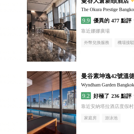
曼谷大倉新頤酒店
The Okura Prestige Bangk
9.9
優異的
477 點評
靠近娜娜廣場
外幣兌換服務
機場接
曼谷素坤逸42號溫
Wyndham Garden Bangkok
9.2
好極了
236 點評
靠近安納塔拉酒店度假村
家庭房
游泳池