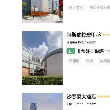
華人友善
機場接駁服
阿斯皮拉碧甲盛
Aspira Petchkasem
8.3
非常好
8 點評
“
新開業
套房
無煙
沙吞易大酒店
The Grand Sathorn