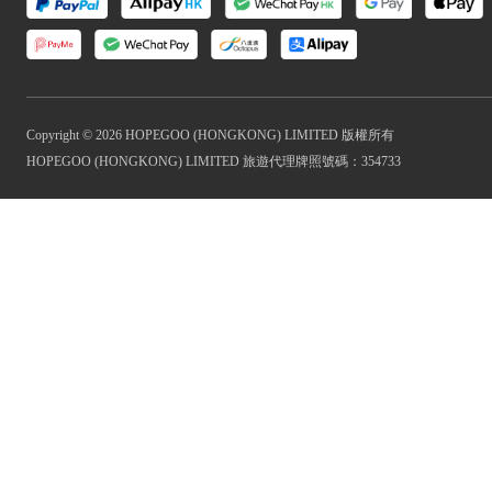
Copyright © 2026 HOPEGOO (HONGKONG) LIMITED 版權所有
HOPEGOO (HONGKONG) LIMITED 旅遊代理牌照號碼：354733