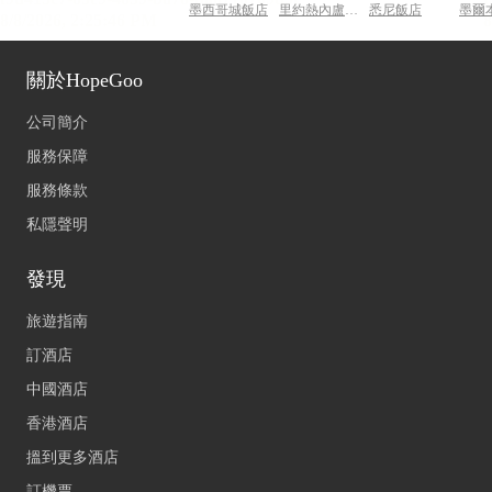
墨西哥城飯店
里約熱內盧飯店
悉尼飯店
墨爾
關於HopeGoo
公司簡介
服務保障
服務條款
私隱聲明
發現
旅遊指南
訂酒店
中國酒店
香港酒店
搵到更多酒店
訂機票