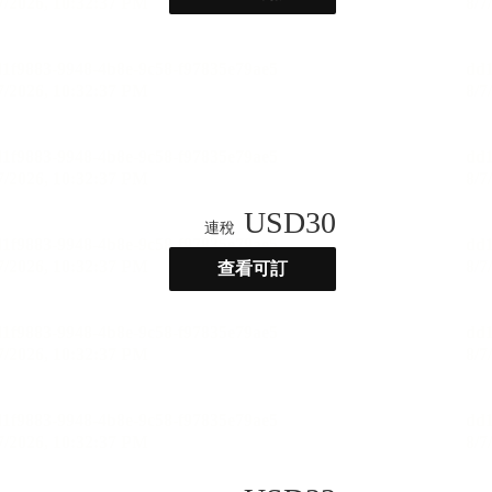
USD
30
連稅
查看可訂