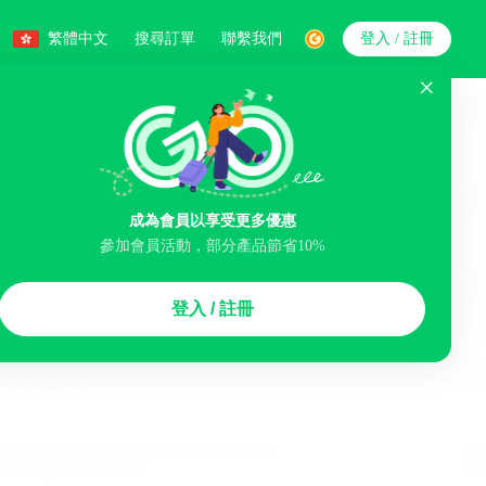
繁體中文
搜尋訂單
聯繫我們
登入 / 註冊
搜索
人數
成為會員以享受更多優惠
參加會員活動，部分產品節省10%
智能排序
登入 / 註冊
李寄存服務
免費取消
民宿
泊車場