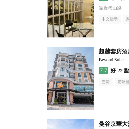
靠近考山路
中文指示
超越套房酒
Beyond Suite
7.7
好
22 
套房
游泳
曼谷京華大