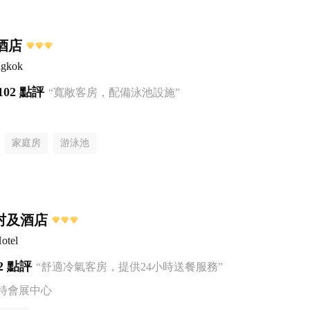
里酒店
ngkok
102 點評
“寬敞客房，配備泳池設施”
家庭房
游泳池
村及酒店
otel
2 點評
“舒適冷氣客房，提供24小時送餐服務”
特會展中心