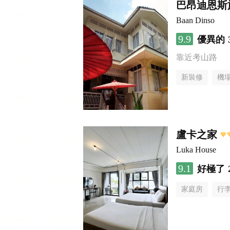
巴昂迪恩斯
Baan Dinso
9.9
優異的
靠近考山路
新裝修
機
盧卡之家
Luka House
9.1
好極了
家庭房
行