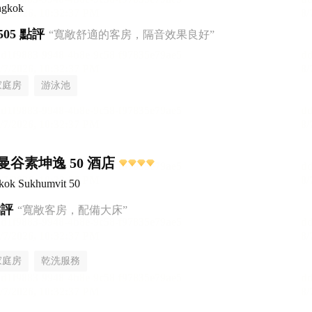
ngkok
505 點評
“寬敞舒適的客房，隔音效果良好”
家庭房
游泳池
谷素坤逸 50 酒店
gkok Sukhumvit 50
點評
“寬敞客房，配備大床”
家庭房
乾洗服務