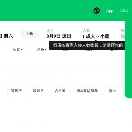
App
USD
人數
關鍵字
退房
1 晚
日 週六
8月9日 週日
1 成人 0 小童
酒店按實際入住人數收費，請選擇您的入住
位置
鉆級
價格
品牌
服務
雙床房
吸煙房
含早餐
機場接駁服務
陽台
行