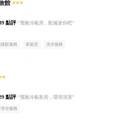
旅館
39 點評
“寬敞冷氣房，配備迷你吧”
場接駁服務
家庭房
洗衣服務
29 點評
“寬敞冷氣客房，環境清潔”
李寄存服務