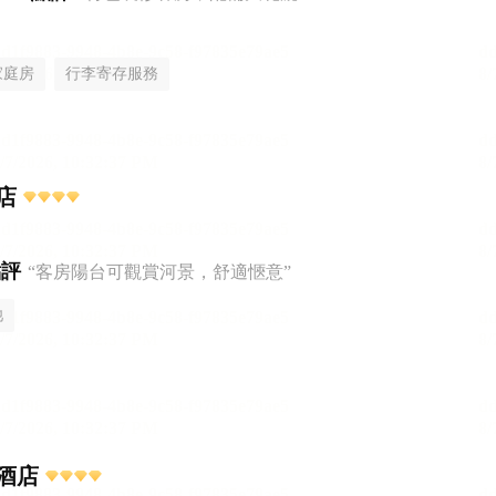
家庭房
行李寄存服務
店
點評
“客房陽台可觀賞河景，舒適愜意”
池
酒店