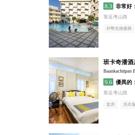
8.3
非常好
靠近考山路
外幣兌換服務
班卡奇潘酒
Baankachitpan 
9.6
優異的
靠近考山路
套房
洗衣