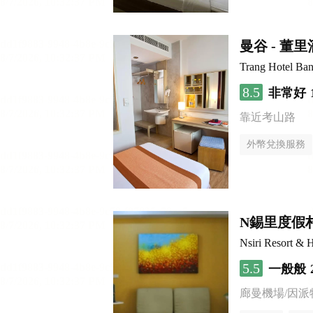
曼谷 - 董
Trang Hotel Ba
8.5
非常好
靠近考山路
外幣兌換服務
N錫里度假
Nsiri Resort & H
5.5
一般般
廊曼機場/因派