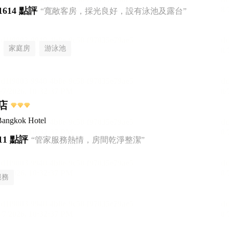
1614 點評
“寬敞客房，採光良好，設有泳池及露台”
家庭房
游泳池
店
Bangkok Hotel
11 點評
“管家服務熱情，房間乾淨整潔”
服務