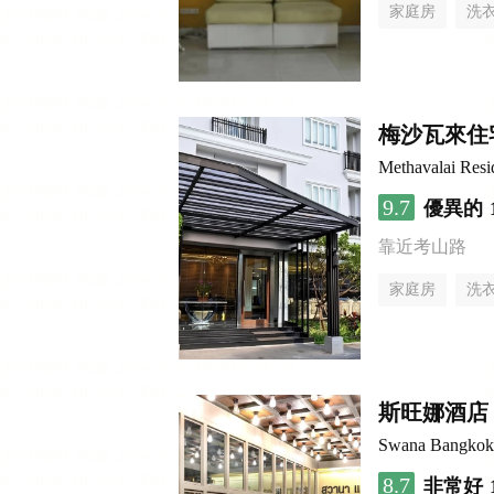
家庭房
洗
梅沙瓦來住
Methavalai Resi
9.7
優異的
靠近考山路
家庭房
洗
斯旺娜酒店
Swana Bangkok
8.7
非常好