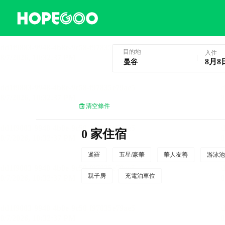
曼谷酒店預訂
目的地
入住
8月8
清空條件
0 家住宿
暹羅
五星/豪華
華人友善
游泳池
親子房
充電泊車位