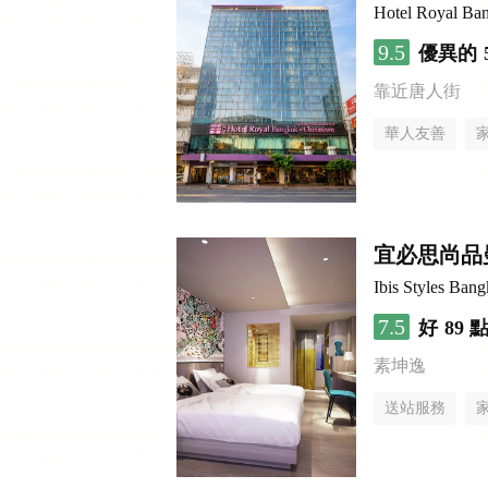
Hotel Royal Ba
9.5
優異的
靠近唐人街
華人友善
宜必思尚品曼
Ibis Styles Ban
7.5
好
89 
素坤逸
送站服務