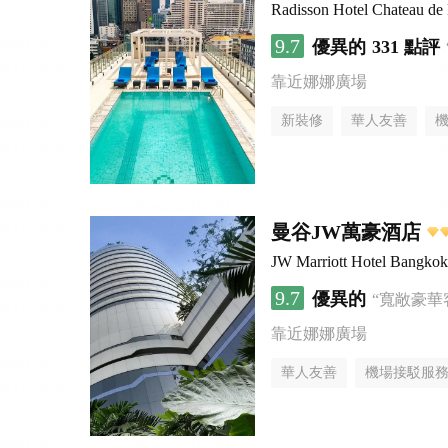
Radisson Hotel Chateau d
9.7
優異的
331 點評
靠近娜娜廣場
新裝修
華人友善
曼谷JW萬豪酒店
JW Marriott Hotel Bangkok
9.7
優異的
“寬敞豪華
靠近娜娜廣場
華人友善
機場接駁服