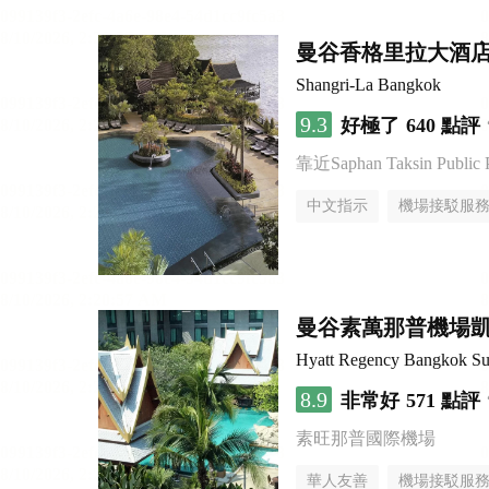
曼谷香格里拉大酒
Shangri-La Bangkok
9.3
好極了
640 點評
靠近Saphan Taksin Public 
中文指示
機場接駁服
曼谷素萬那普機場
Hyatt Regency Bangkok Su
8.9
非常好
571 點評
素旺那普國際機場
華人友善
機場接駁服