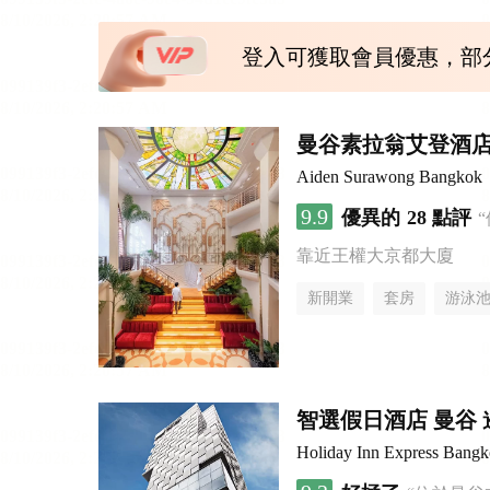
登入可獲取會員優惠，部
曼谷素拉翁艾登酒
Aiden Surawong Bangkok
9.9
優異的
28 點評
靠近王權大京都大廈
新開業
套房
游泳
智選假日酒店 曼谷 暹
Holiday Inn Express Bang