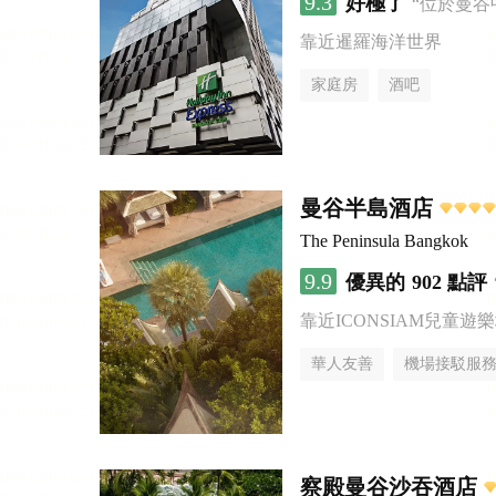
9.3
好極了
“位於曼谷
靠近暹羅海洋世界
家庭房
酒吧
曼谷半島酒店
The Peninsula Bangkok
9.9
優異的
902 點評
靠近ICONSIAM兒童遊
華人友善
機場接駁服
察殿曼谷沙吞酒店