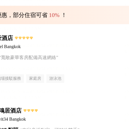
優惠，部分住宿可省
10%
！
豪酒店
tel Bangkok
“寬敞豪華客房配備高速網絡”
機場接駁服務
家庭房
游泳池
鴻居酒店
it34 Bangkok