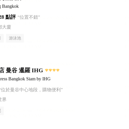
g Bangkok
28 點評
“位置不錯”
都大廈
房
游泳池
 曼谷 暹羅 IHG
press Bangkok Siam by IHG
“位於曼谷中心地段，購物便利”
世界
吧