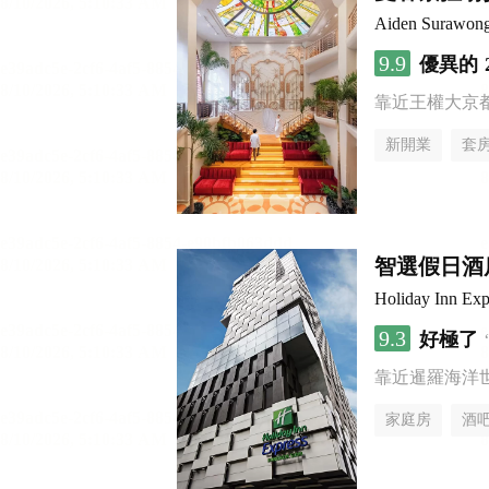
Aiden Surawon
9.9
優異的
靠近王權大京
新開業
套
智選假日酒店
Holiday Inn Ex
9.3
好極了
靠近暹羅海洋
家庭房
酒