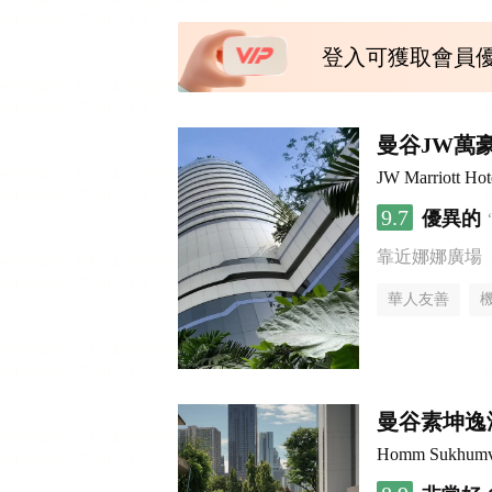
登入可獲取會員
曼谷JW萬
JW Marriott Ho
9.7
優異的
靠近娜娜廣場
華人友善
曼谷素坤逸
Homm Sukhumv