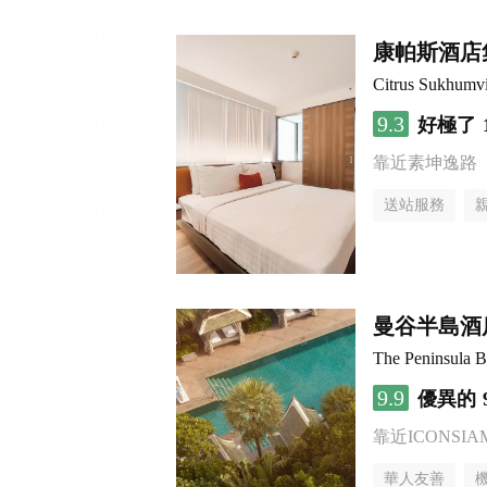
康帕斯酒店
Citrus Sukhumv
9.3
好極了
靠近素坤逸路
送站服務
曼谷半島酒
The Peninsula 
9.9
優異的
靠近ICONSI
華人友善