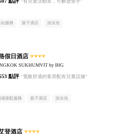
607 點評
“有兒童活動室，可解放雙手”
送站服務
親子酒店
游泳池
路假日酒店
 BANGKOK SUKHUMVIT by IHG
553 點評
“寬敞舒適的客房配有兒童設施”
機場接駁服務
親子酒店
游泳池
艾登酒店