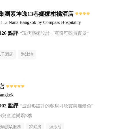
集團素坤逸13巷娜娜柑橘酒店
it 13 Nana Bangkok by Compass Hospitality
126 點評
“現代藝術設計，寬窗可觀賞夜景”
親子酒店
游泳池
店
Bangkok
902 點評
“波浪形設計的客房可欣賞美麗景色”
AM兒童遊樂場5樓
機場接駁服務
家庭房
游泳池