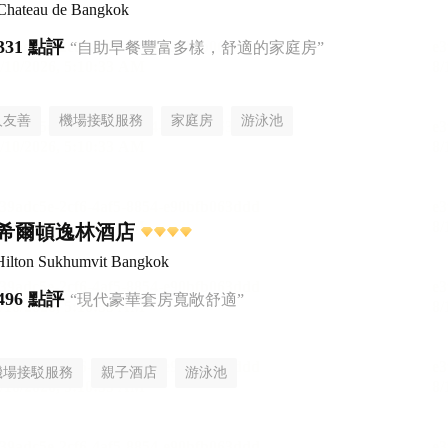
 Chateau de Bangkok
331 點評
“自助早餐豐富多樣，舒適的家庭房”
人友善
機場接駁服務
家庭房
游泳池
希爾頓逸林酒店
Hilton Sukhumvit Bangkok
496 點評
“現代豪華套房寬敞舒適”
機場接駁服務
親子酒店
游泳池