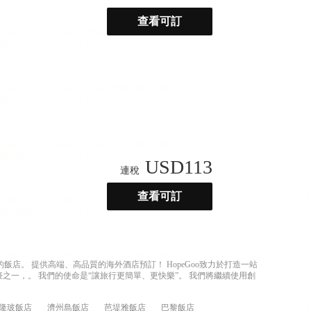
查看可訂
USD
113
連稅
查看可訂
店。 提供高端、高品質的海外酒店預訂！ HopeGoo致力於打造一站
之一，。 我們的使命是“讓旅行更簡單、更快樂”。 我們將繼續使用創
隆玻飯店
濟州島飯店
芭堤雅飯店
巴黎飯店