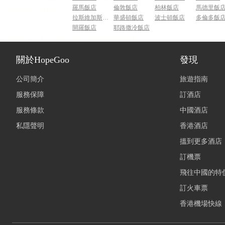
羅馬飯店
倫敦飯店
柏林飯店
馬德里飯
拉斯維加斯飯店
華盛頓飯店
波士頓飯店
多倫多飯
開羅飯店
耶路撒冷飯店
關於HopeGoo
發現
公司簡介
旅遊指南
服務保障
訂酒店
服務條款
中國酒店
私隱聲明
香港酒店
搵到更多酒店
訂機票
飛往中國的特
訂火車票
香港機場快線