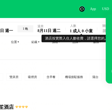
App
USD
人數
關鍵字
退房
1 晚
0日 週一
8月11日 週二
1 成人 0 小童
酒店按實際入住人數收費，請選擇您的入住
位置
鉆級
價格
品牌
服務
雙床房
吸煙房
含早餐
機場接駁服務
陽台
行
笙酒店