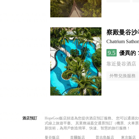
察殿曼谷沙
Chatrium Satho
9.5
優異的
靠近曼谷酒店
外幣兌換服務
酒店預訂
HopeGoo飯店頻道為您提供酒店預訂服務。 您可以通
式線上旅遊平臺。 其業務涵蓋交通票預訂（機票、火車票
新技術，為用戶創造簡單、快速、智慧的旅行服務！
曼谷飯店
首爾飯店
普吉島飯店
東京飯店