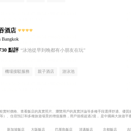
吞酒店
n Bangkok
730 點評
“泳池從早到晚都有小朋友在玩”
機場接駁服務
親子酒店
游泳池
過比較實时價格、查看飯店的真實照片、瀏覽用戶的真實評論等多種手段選擇舒適、優質的飯
等）、住宿預訂和多種旅遊場景的增值服務，用戶規模超過2億， 是中國兩大旅遊平臺
新加坡飯店
大阪飯店
巴厘島飯店
清邁飯店
京都飯店
吉