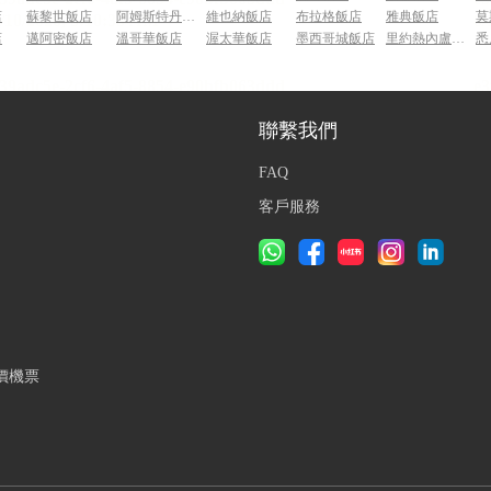
店
蘇黎世飯店
阿姆斯特丹飯店
維也納飯店
布拉格飯店
雅典飯店
莫
店
邁阿密飯店
溫哥華飯店
渥太華飯店
墨西哥城飯店
里約熱內盧飯店
悉
聯繫我們
FAQ
客戶服務
價機票