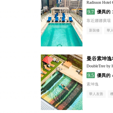
Radisson Hotel
9.7
優異的
靠近娜娜廣場
新裝修
華
曼谷素坤逸
DoubleTree by 
9.5
優異的
素坤逸
華人友善