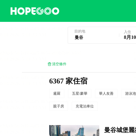
曼谷酒店預訂
目的地
入住
8月1
清空條件
6367 家住宿
暹羅
五星/豪華
華人友善
游泳池
親子房
充電泊車位
曼谷城堡麗