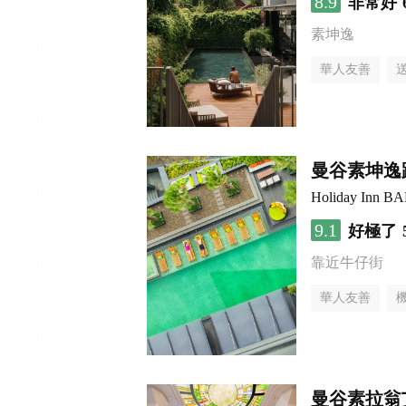
8.9
非常好
素坤逸
華人友善
曼谷素坤逸
Holiday Inn
9.1
好極了
靠近牛仔街
華人友善
曼谷素拉翁