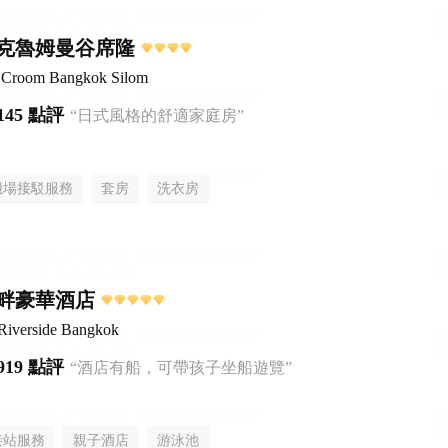
克魯姆曼谷席隆
el Croom Bangkok Silom
145 點評
“日式風格的舒適家庭房”
機場接駁服務
套房
洗衣房
畔豪華酒店
Riverside Bangkok
919 點評
“酒店有船，可帶孩子坐船遊覽”
接站服務
親子酒店
游泳池