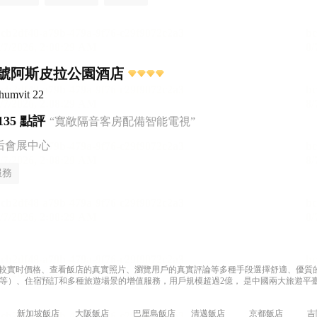
2號阿斯皮拉公園酒店
humvit 22
135 點評
“寬敞隔音客房配備智能電視”
后會展中心
服務
過比較實时價格、查看飯店的真實照片、瀏覽用戶的真實評論等多種手段選擇舒適、優質的飯
等）、住宿預訂和多種旅遊場景的增值服務，用戶規模超過2億， 是中國兩大旅遊平臺
新加坡飯店
大阪飯店
巴厘島飯店
清邁飯店
京都飯店
吉