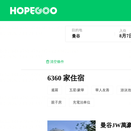
曼谷酒店預訂
目的地
入住
8月7
清空條件
6360 家住宿
暹羅
五星/豪華
華人友善
游泳池
親子房
充電泊車位
曼谷JW萬