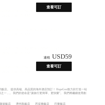
查看可訂
USD
59
連稅
查看可訂
店。 提供高端、高品質的海外酒店預訂！ HopeGoo致力於打造一站
之一，。 我們的使命是“讓旅行更簡單、更快樂”。 我們將繼續使用創
隆玻飯店
濟州島飯店
芭堤雅飯店
巴黎飯店