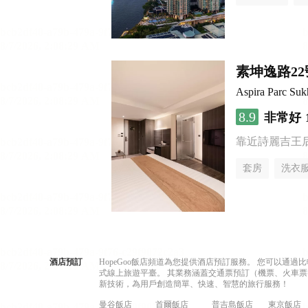
素坤逸路2
Aspira Parc Suk
8.9
非常好
靠近詩麗吉王
套房
洗衣
酒店預訂
HopeGoo飯店頻道為您提供酒店預訂服務。 您可以通
式線上旅遊平臺。 其業務涵蓋交通票預訂（機票、火車票
新技術，為用戶創造簡單、快速、智慧的旅行服務！
曼谷飯店
首爾飯店
普吉島飯店
東京飯店