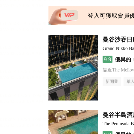
登入可獲取會員
曼谷沙吞日
Grand Nikko Ba
9.9
優異的
靠近The Mellow 
新開業
華
曼谷半島酒
The Peninsula 