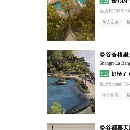
9.9
優異的
靠近ICONSI
華人友善
曼谷香格里
Shangri-La Ban
9.3
好極了
靠近Saphan Taksi
中文指示
曼谷都喜天