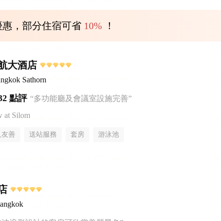
優惠，部分住宿可省
10%
！
航大酒店
ngkok Sathorn
32 點評
“多功能廳及會議室設施完善”
at Silom
人友善
送站服務
套房
游泳池
店
Bangkok