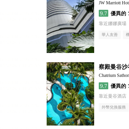
JW Marriott Ho
9.7
優異的
靠近娜娜廣場
華人友善
察殿曼谷沙
Chatrium Satho
9.7
優異的
靠近曼谷酒店
外幣兌換服務