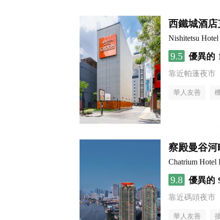
西鐵城酒店
Nishitetsu Hot
9.5
優異的
靠近帕蓬夜市
華人友善
察殿曼谷河
Chatrium Hotel 
9.8
優異的
靠近碼頭夜市
華人友善