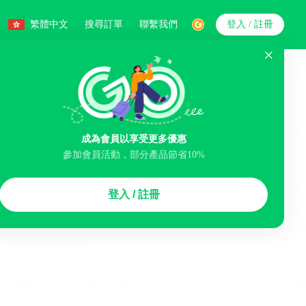
繁體中文
搜尋訂單
聯繫我們
登入 / 註冊
搜索
人數
成為會員以享受更多優惠
參加會員活動，部分產品節省10%
智能排序
登入 / 註冊
李寄存服務
免費取消
民宿
泊車場