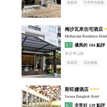
家庭房
行李寄存服務
梅沙瓦來住宅酒店
Methavalai Residence Hote
9.7
優異的
104 點評
靠近考山路
家庭房
洗衣服務
斯旺娜酒店
Swana Bangkok Hotel
8.7
非常好
139 點評