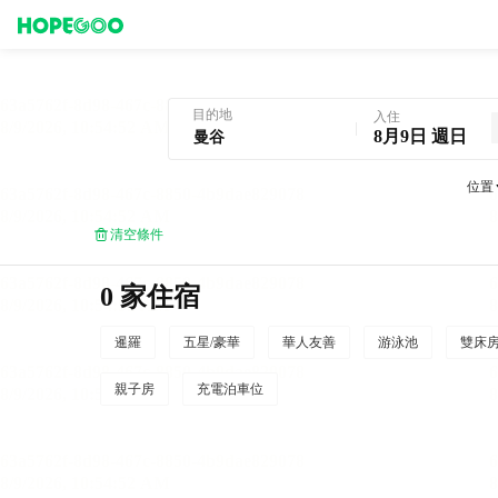
曼谷酒店預訂
目的地
入住
8月9日 週日
位置
清空條件
0 家住宿
暹羅
五星/豪華
華人友善
游泳池
雙床
親子房
充電泊車位