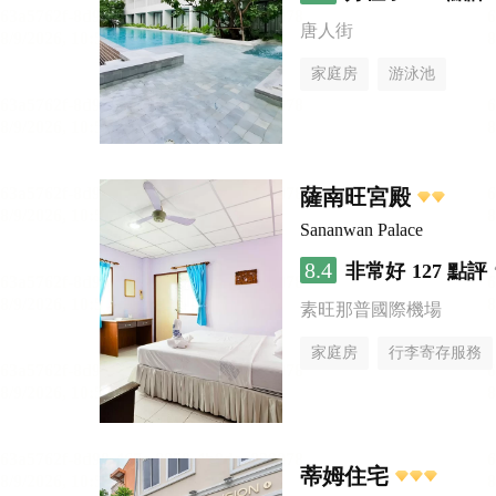
唐人街
家庭房
游泳池
薩南旺宮殿
Sananwan Palace
8.4
非常好
127 點評
素旺那普國際機場
家庭房
行李寄存服務
蒂姆住宅