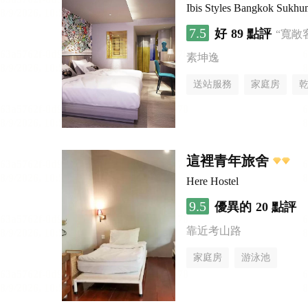
Ibis Styles Bangkok Sukhu
7.5
好
89 點評
“寬敞
素坤逸
送站服務
家庭房
這裡青年旅舍
Here Hostel
9.5
優異的
20 點評
靠近考山路
家庭房
游泳池