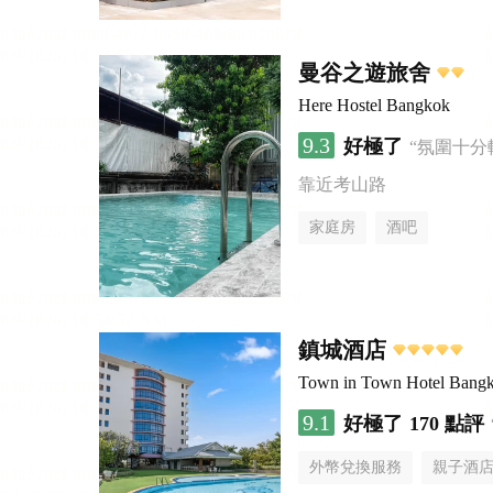
曼谷之遊旅舍
Here Hostel Bangkok
9.3
好極了
“氛圍十分
靠近考山路
家庭房
酒吧
鎮城酒店
Town in Town Hotel Bang
9.1
好極了
170 點評
外幣兌換服務
親子酒