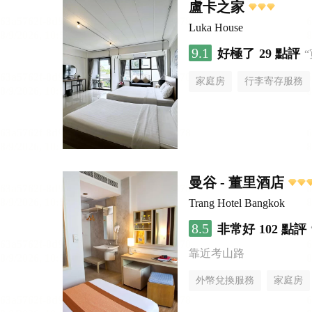
盧卡之家
Luka House
9.1
好極了
29 點評
家庭房
行李寄存服務
曼谷 - 董里酒店
Trang Hotel Bangkok
8.5
非常好
102 點評
靠近考山路
外幣兌換服務
家庭房