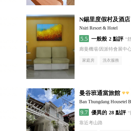
N錫里度假村及酒店
Nsiri Resort & Hotel
5.5
一般般
2 點評
“
廊曼機場/因派特會展中
家庭房
洗衣服務
曼谷班通當旅館
Ban Thungdang Housetel 
9.7
優異的
28 點評
靠近考山路