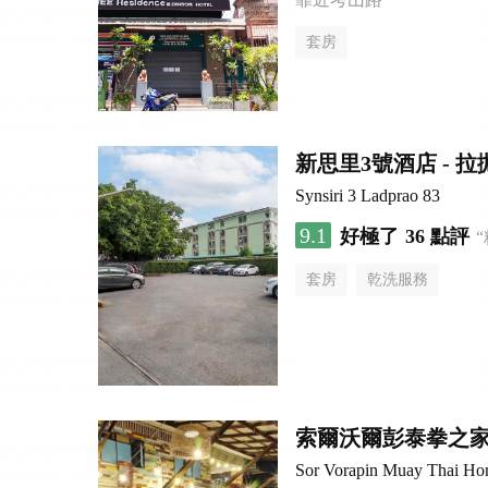
套房
新思里3號酒店 - 拉
Synsiri 3 Ladprao 83
9.1
好極了
36 點評
套房
乾洗服務
索爾沃爾彭泰拳之
Sor Vorapin Muay Thai H