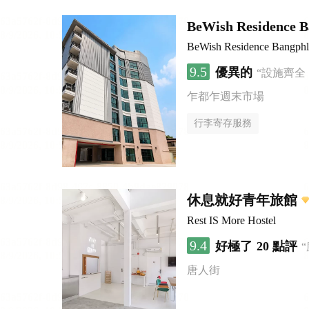
BeWish Residence B
BeWish Residence Bangphl
9.5
優異的
“設施齊全
乍都乍週末市場
行李寄存服務
休息就好青年旅館
Rest IS More Hostel
9.4
好極了
20 點評
唐人街