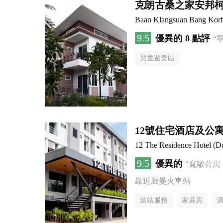
克朗古桑之家安邦
Baan Klangsuan Bang Kor
9.5
優異的
8 點評
“
兒童遊樂區
12號住宅酒店及公寓
12 The Residence Hotel (D
9.5
優異的
“寬敞公寓
靠近廊曼火車站
送站服務
家庭房