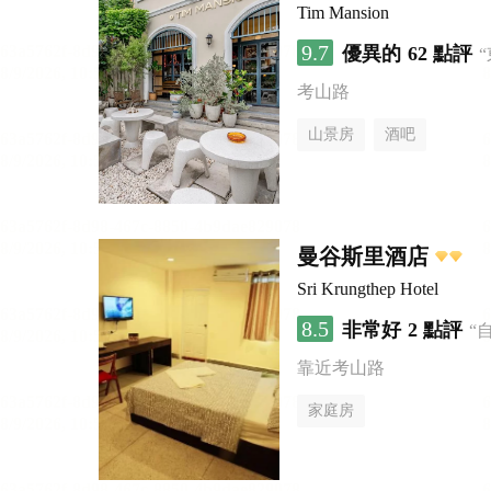
Tim Mansion
9.7
優異的
62 點評
考山路
山景房
酒吧
曼谷斯里酒店
Sri Krungthep Hotel
8.5
非常好
2 點評
“
靠近考山路
家庭房