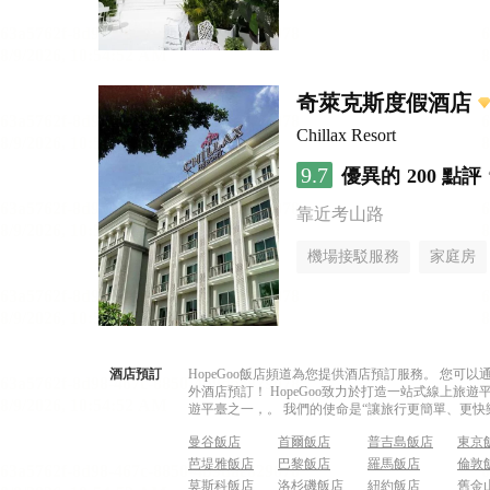
奇萊克斯度假酒店
Chillax Resort
9.7
優異的
200 點評
靠近考山路
機場接駁服務
家庭房
酒店預訂
HopeGoo飯店頻道為您提供酒店預訂服務。 您
外酒店預訂！ HopeGoo致力於打造一站式線上
遊平臺之一，。 我們的使命是“讓旅行更簡單、更快
曼谷飯店
首爾飯店
普吉島飯店
東京
芭堤雅飯店
巴黎飯店
羅馬飯店
倫敦
莫斯科飯店
洛杉磯飯店
紐約飯店
舊金