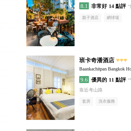
8.1
非常好
14 點評
親子酒店
網球場
班卡奇潘酒店
Baankachitpan Bangkok Ho
9.6
優異的
11 點評
靠近考山路
套房
洗衣服務