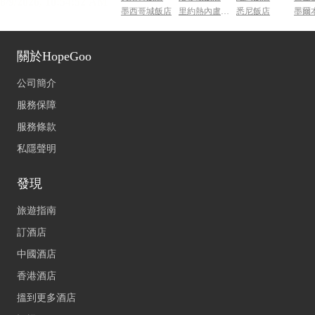
墨西哥城飯店
里約熱內盧飯店
悉尼飯店
墨爾
關於HopeGoo
公司簡介
服務保障
服務條款
私隱聲明
發現
旅遊指南
訂酒店
中國酒店
香港酒店
搵到更多酒店