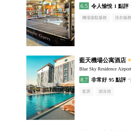
6.5
令人愉悅
1 點評
機場接駁服務
洗衣服
藍天機場公寓酒店
Blue Sky Residence Airpor
8.7
非常好
95 點評
套房
游泳池