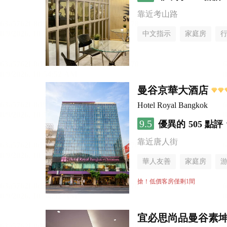
靠近考山路
中文指示
家庭房
曼谷京華大酒店
Hotel Royal Bangkok
9.5
優異的
505 點評
靠近唐人街
華人友善
家庭房
搶！低價客房僅剩1間
宜必思尚品曼谷素坤逸