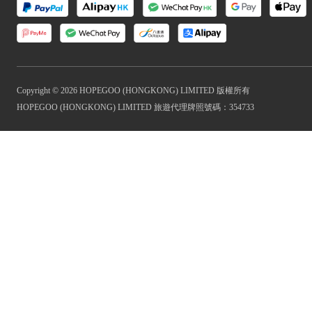
Copyright © 2026 HOPEGOO (HONGKONG) LIMITED 版權所有
HOPEGOO (HONGKONG) LIMITED 旅遊代理牌照號碼：354733