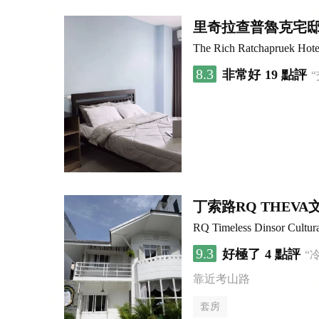
里奇拉查普魯克宅
The Rich Ratchapruek Hote
8.3
非常好
19 點評
丁索路RQ THEV
RQ Timeless Dinsor Cultur
9.3
好極了
4 點評
“
靠近考山路
套房