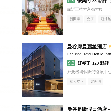
9.9
優異的
25 點評
靠近王權大京都大廈
新開業
套房
游泳
曼谷廊曼麗笙酒店
Radisson Hotel Don Muea
9.3
好極了
123 點評
廊曼機場/因派特會展中
華人友善
游泳池
曼谷是隆假日酒店 - 