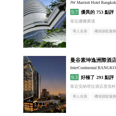
JW Marriott Hotel Bangkok
9.7
優異的
753 點評
靠近娜娜廣場
華人友善
機場接駁服
曼谷素坤逸洲際酒店
InterContinental BANG
9.3
好極了
293 點評
靠近安納塔拉酒店度假村
華人友善
機場接駁服