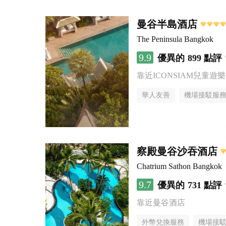
曼谷半島酒店
The Peninsula Bangkok
9.9
優異的
899 點評
靠近ICONSIAM兒童遊
華人友善
機場接駁服
察殿曼谷沙吞酒店
Chatrium Sathon Bangkok
9.7
優異的
731 點評
靠近曼谷酒店
外幣兌換服務
機場接