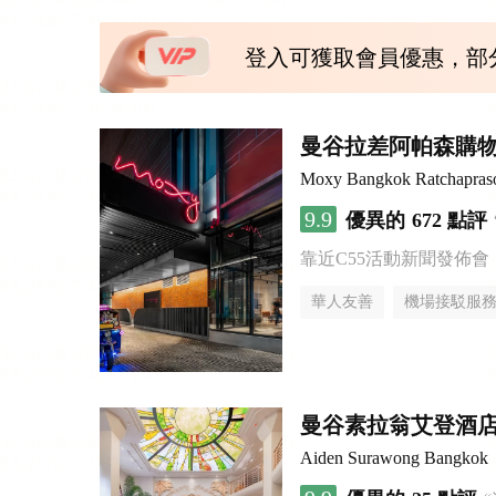
登入可獲取會員優惠，部
曼谷拉差阿帕森購物區
Moxy Bangkok Ratchapras
9.9
優異的
672 點評
靠近C55活動新聞發佈會
華人友善
機場接駁服
曼谷素拉翁艾登酒
Aiden Surawong Bangkok