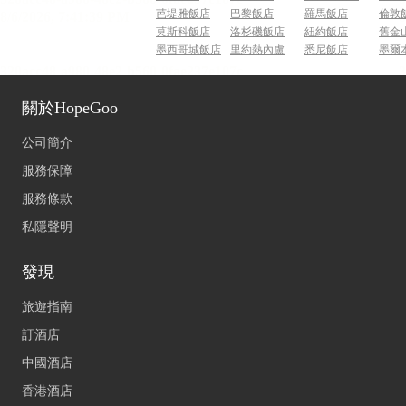
芭堤雅飯店
巴黎飯店
羅馬飯店
倫敦
莫斯科飯店
洛杉磯飯店
紐約飯店
舊金
墨西哥城飯店
里約熱內盧飯店
悉尼飯店
墨爾
關於HopeGoo
公司簡介
服務保障
服務條款
私隱聲明
發現
旅遊指南
訂酒店
中國酒店
香港酒店