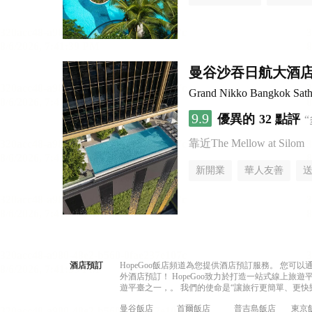
曼谷沙吞日航大酒
Grand Nikko Bangkok Sath
9.9
優異的
32 點評
靠近The Mellow at Silom
新開業
華人友善
酒店預訂
HopeGoo飯店頻道為您提供酒店預訂服務。 您
外酒店預訂！ HopeGoo致力於打造一站式線上
遊平臺之一，。 我們的使命是“讓旅行更簡單、更快
曼谷飯店
首爾飯店
普吉島飯店
東京