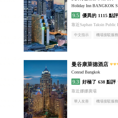
Holiday Inn BANGKOK 
9.5
優異的
1115 點
靠近Saphan Taksin Public 
中文指示
機場接駁服
曼谷康萊德酒店
Conrad Bangkok
9.3
好極了
638 點評
靠近娜娜廣場
華人友善
機場接駁服