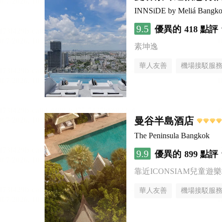
INNSiDE by Meliá Bangko
9.5
優異的
418 點評
素坤逸
華人友善
機場接駁服
曼谷半島酒店
The Peninsula Bangkok
9.9
優異的
899 點評
靠近ICONSIAM兒童遊
華人友善
機場接駁服