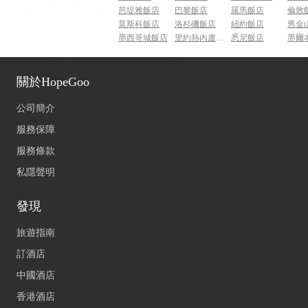
芭堤雅飯店
巴黎飯店
羅馬飯店
倫敦
莫斯科飯店
洛杉磯飯店
紐約飯店
舊金
墨西哥城飯店
里約熱內盧飯店
悉尼飯店
墨爾
關於HopeGoo
公司簡介
服務保障
服務條款
私隱聲明
發現
旅遊指南
訂酒店
中國酒店
香港酒店