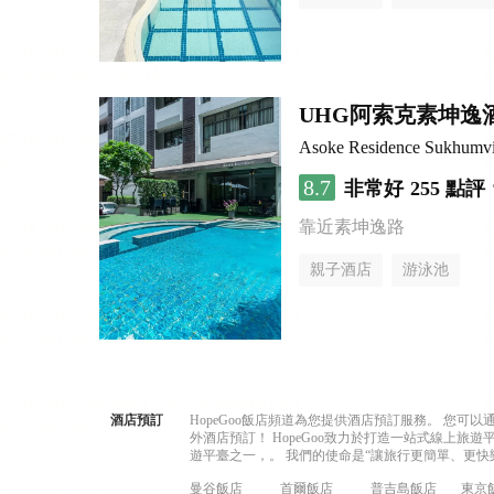
UHG阿索克素坤逸
Asoke Residence Sukhumv
8.7
非常好
255 點評
靠近素坤逸路
親子酒店
游泳池
酒店預訂
HopeGoo飯店頻道為您提供酒店預訂服務。 您
外酒店預訂！ HopeGoo致力於打造一站式線上
遊平臺之一，。 我們的使命是“讓旅行更簡單、更快
曼谷飯店
首爾飯店
普吉島飯店
東京