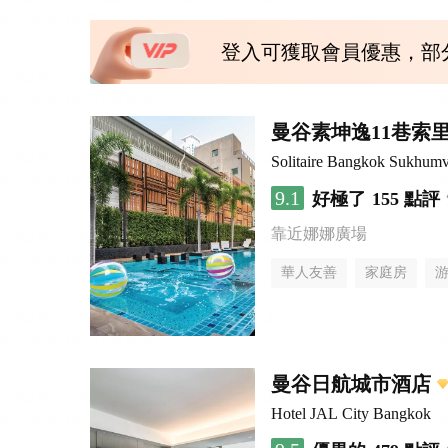
登入可獲取會員優惠，部
曼谷素坤逸11巷索里
Solitaire Bangkok Sukhumv
9.1
好極了
155 點評
靠近娜娜廣場
華人友善
家庭房
曼谷日航城市酒店
Hotel JAL City Bangkok