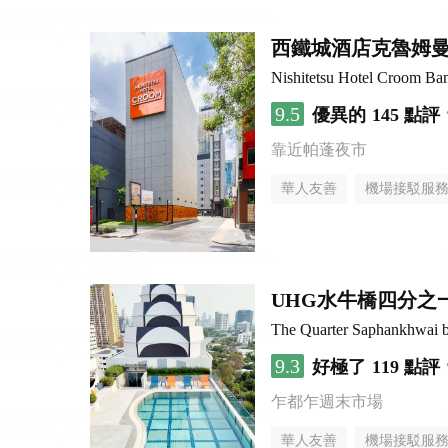
西鐵城酒店克魯姆
Nishitetsu Hotel Croom Ba
9.5
優異的
145 點評
靠近帕蓬夜市
華人友善
機場接駁服
UHG水牛橋四分之
The Quarter Saphankhwai
9.3
好極了
119 點評
乍都乍週末市場
華人友善
機場接駁服