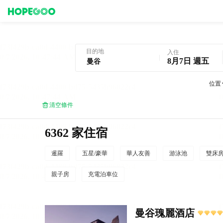
曼谷酒店預訂
目的地
入住
8月7日 週五
位置
清空條件
6362 家住宿
暹羅
五星/豪華
華人友善
游泳池
雙床
親子房
充電泊車位
曼谷瑰麗酒店