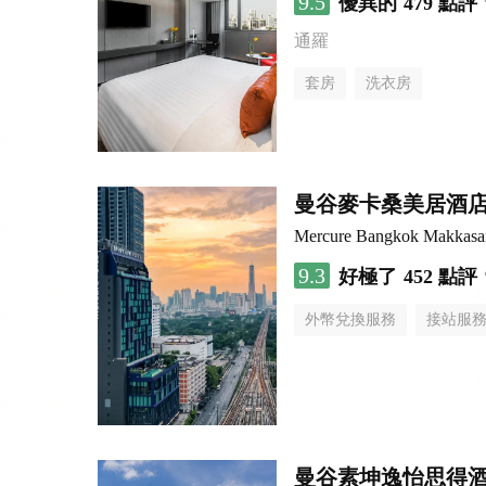
9.5
優異的
479 點評
通羅
套房
洗衣房
曼谷麥卡桑美居酒
Mercure Bangkok Makkasa
9.3
好極了
452 點評
外幣兌換服務
接站服
曼谷素坤逸怡思得