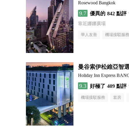
Rosewood Bangkok
9.7
優異的
842 點評
靠近娜娜廣場
華人友善
機場接駁服
曼谷索伊松維亞智
Holiday Inn Express B
9.3
好極了
409 點評
機場接駁服務
套房