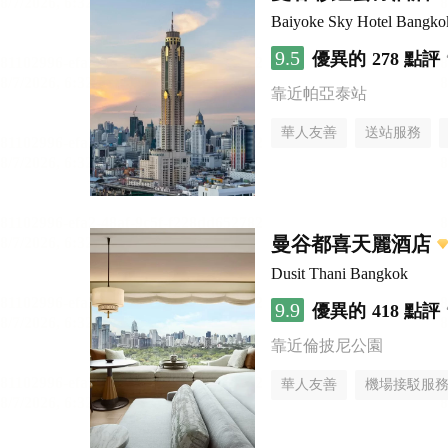
Baiyoke Sky Hotel Bangko
9.5
優異的
278 點評
靠近帕亞泰站
華人友善
送站服務
曼谷都喜天麗酒店
Dusit Thani Bangkok
9.9
優異的
418 點評
靠近倫披尼公園
華人友善
機場接駁服