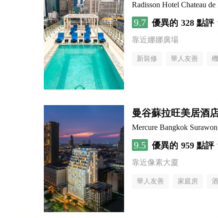
Radisson Hotel Chateau d
9.7
優異的
328 點評
靠近娜娜廣場
新裝修
華人友善
曼谷蘇拉旺美居酒
Mercure Bangkok Surawon
9.5
優異的
959 點評
靠近像素大廈
華人友善
家庭房