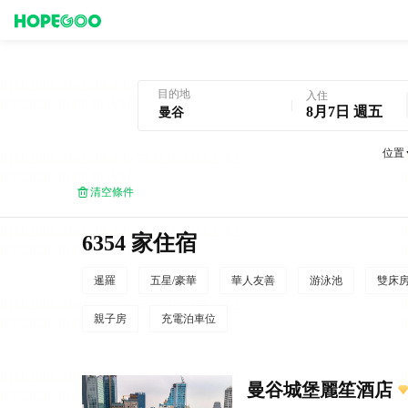
曼谷酒店預訂
目的地
入住
8月7日 週五
位置
清空條件
6354 家住宿
暹羅
五星/豪華
華人友善
游泳池
雙床
親子房
充電泊車位
曼谷城堡麗笙酒店