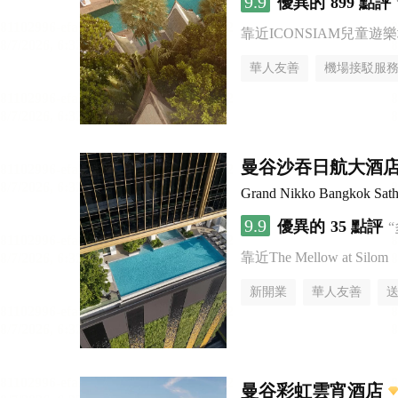
9.9
優異的
899 點評
靠近ICONSIAM兒童遊
華人友善
機場接駁服
曼谷沙吞日航大酒
Grand Nikko Bangkok Sath
9.9
優異的
35 點評
靠近The Mellow at Silom
新開業
華人友善
曼谷彩虹雲宵酒店