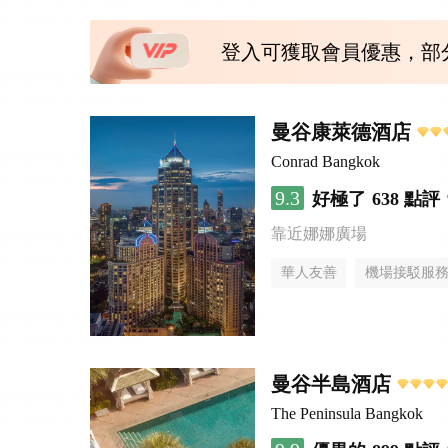
登入可獲取會員優惠，部
曼谷康萊德酒店
Conrad Bangkok
9.3
好極了
638 點評
靠近娜娜廣場
華人友善
機場接駁服
曼谷半島酒店
The Peninsula Bangkok