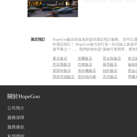
酒店預訂
HopeGoo飯店頻道為您提供酒店預訂服務。 您
外酒店預訂！ HopeGoo致力於打造一站式線上
遊平臺之一，。 我們的使命是“讓旅行更簡單、更快
曼谷飯店
首爾飯店
普吉島飯店
東京
芭堤雅飯店
巴黎飯店
羅馬飯店
倫敦
莫斯科飯店
洛杉磯飯店
紐約飯店
舊金
墨西哥城飯店
里約熱內盧飯店
悉尼飯店
墨爾
關於HopeGoo
公司簡介
服務保障
服務條款
私隱聲明