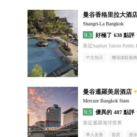
曼谷香格里拉大酒
Shangri-La Bangkok
9.3
好極了
638 點評
靠近Saphan Taksin Public 
中文指示
機場接駁服
曼谷暹羅美居酒店
Mercure Bangkok Siam
9.5
優異的
487 點評
靠近暹羅海洋世界
華人友善
套房
游