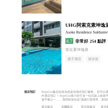
UHG阿索克素坤逸
Asoke Residence Sukhumv
8.7
非常好
254 點評
靠近素坤逸路
親子酒店
游泳池
酒店預訂
HopeGoo飯店頻道為您提供酒店預訂服務。 您
外酒店預訂！ HopeGoo致力於打造一站式線上
遊平臺之一，。 我們的使命是“讓旅行更簡單、更快
曼谷飯店
首爾飯店
普吉島飯店
東京