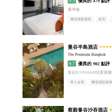
9.5
優異的
479 點評
素坤逸
機場接駁服務
套房
曼谷半島酒店
The Peninsula Bangkok
9.7
優異的
902 點評
靠近ICONSIAM兒童遊
華人友善
機場接駁服
察殿曼谷沙吞酒店