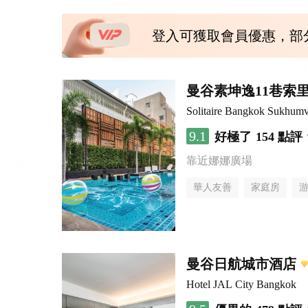
登入可獲取會員優惠，部
曼谷素坤逸11巷索里
Solitaire Bangkok Sukhumv
9.1
好極了
154 點評
靠近娜娜廣場
華人友善
家庭房
曼谷日航城市酒店
Hotel JAL City Bangkok