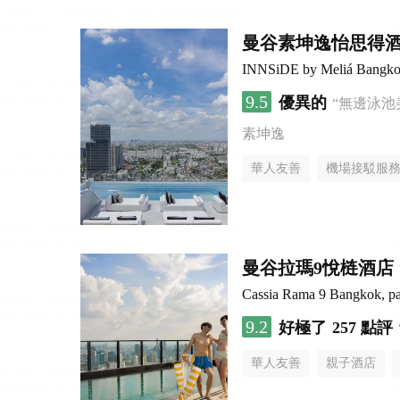
曼谷素坤逸怡思得
INNSiDE by Meliá Bangko
9.5
優異的
“無邊泳池
素坤逸
華人友善
機場接駁服
曼谷拉瑪9悅梿酒店
Cassia Rama 9 Bangkok, pa
9.2
好極了
257 點評
華人友善
親子酒店