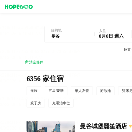
曼谷酒店預訂
目的地
入住
8月8日 週六
位置
清空條件
6356 家住宿
暹羅
五星/豪華
華人友善
游泳池
雙床
親子房
充電泊車位
曼谷城堡麗笙酒店