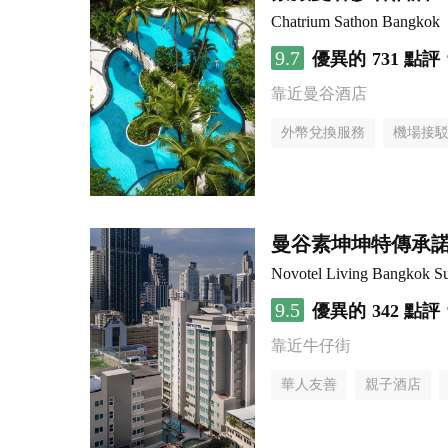
Chatrium Sathon Bangkok
9.7
優異的
731 點評
靠近曼谷酒店
外幣兌換服務
機場接
曼谷素坤坤特傳承
Novotel Living Bangkok S
9.5
優異的
342 點評
靠近牛仔街
華人友善
親子酒店