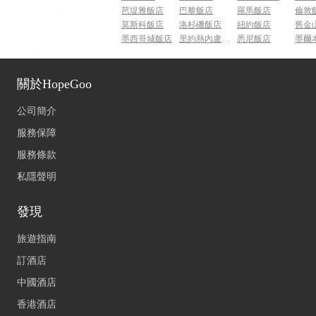
芭堤雅飯店
巴黎飯店
羅馬飯店
倫敦
莫斯科飯店
洛杉磯飯店
紐約飯店
舊金
墨西哥城飯店
里約熱內盧飯店
悉尼飯店
墨爾
關於HopeGoo
公司簡介
服務保障
服務條款
私隱聲明
發現
旅遊指南
訂酒店
中國酒店
香港酒店