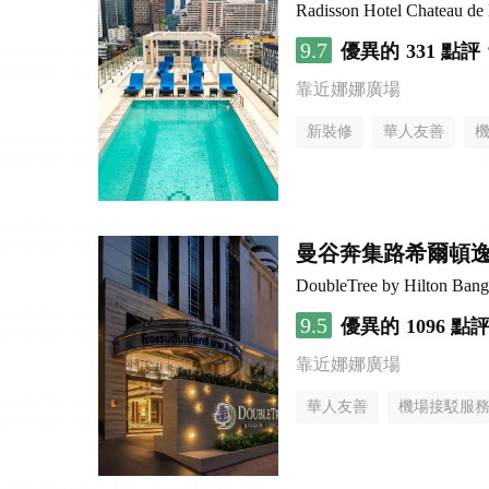
Radisson Hotel Chateau d
9.7
優異的
331 點評
靠近娜娜廣場
新裝修
華人友善
曼谷奔集路希爾頓
DoubleTree by Hilton Bang
9.5
優異的
1096 點
靠近娜娜廣場
華人友善
機場接駁服