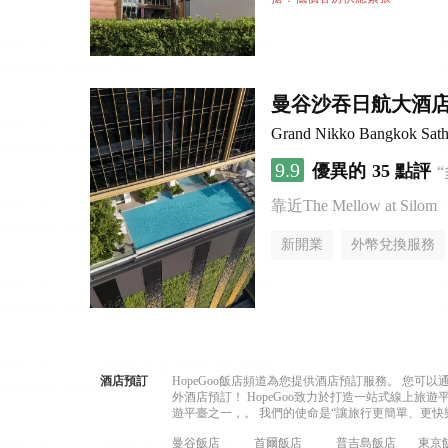
曼谷沙吞日航大酒
Grand Nikko Bangkok Sath
9.9
優異的
35 點評
靠近The Mellow at Silom
新開業
外幣兌換服務
酒店預訂
HopeGoo飯店頻道為您提供酒店預訂服務。 您
外酒店預訂！ HopeGoo致力於打造一站式線上
遊平臺之一，。 我們的使命是“讓旅行更簡單、更快
曼谷飯店
首爾飯店
普吉島飯店
東京