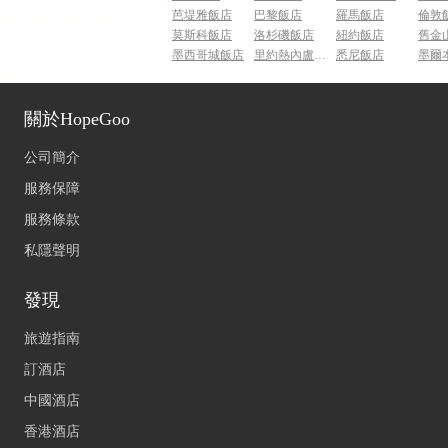
芭堤雅飯店
巴黎飯店
羅馬飯店
倫敦
莫斯科飯店
洛杉磯飯店
紐約飯店
舊金
墨西哥城飯店
里約熱內盧飯店
悉尼飯店
墨爾
關於HopeGoo
公司簡介
服務保障
服務條款
私隱聲明
發現
旅遊指南
訂酒店
中國酒店
香港酒店