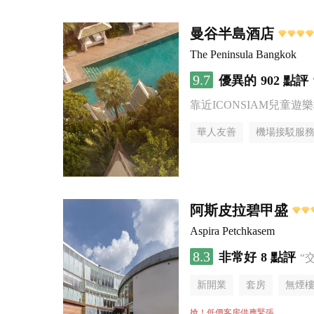
曼谷半島酒店
The Peninsula Bangkok
9.7
優異的
902 點評
靠近ICONSIAM兒童遊
華人友善
機場接駁服
阿斯皮拉碧甲盛
Aspira Petchkasem
8.3
非常好
8 點評
“
新開業
套房
無煙
搶！低價客房供應緊張