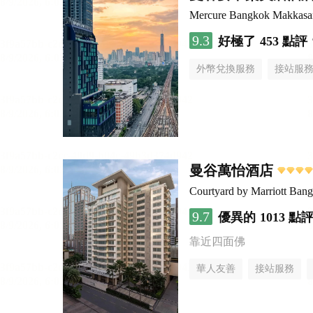
Mercure Bangkok Makkasa
9.3
好極了
453 點評
外幣兌換服務
接站服
曼谷萬怡酒店
Courtyard by Marriott Ban
9.7
優異的
1013 點
靠近四面佛
華人友善
接站服務