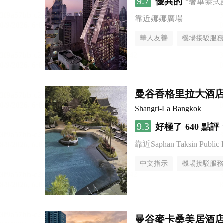
9.7
優異的
“奢華泰式
靠近娜娜廣場
華人友善
機場接駁服
曼谷香格里拉大酒
Shangri-La Bangkok
9.3
好極了
640 點評
靠近Saphan Taksin Public 
中文指示
機場接駁服
曼谷麥卡桑美居酒