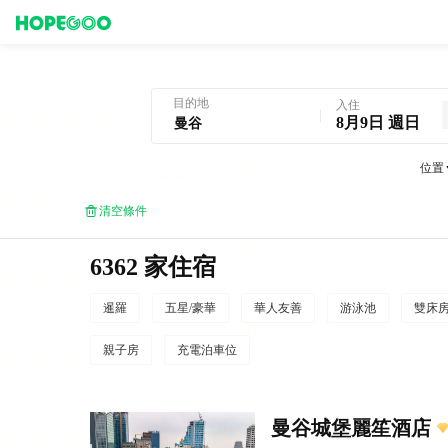
曼谷酒店預訂
目的地
入住
8月9日 週日
位置
清空條件
6362 家住宿
暹羅
五星/豪華
華人友善
游泳池
雙床
親子房
充電泊車位
曼谷城堡麗笙酒店