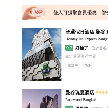
登入可獲取會員優惠，部
智選假日酒店 曼谷 暹
Holiday Inn Express Bang
9.3
好極了
“位於曼谷
靠近暹羅海洋世界
家庭房
酒吧
曼谷瑰麗酒店
Rosewood Bangkok