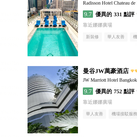
Radisson Hotel Chateau d
9.7
優異的
331 點評
靠近娜娜廣場
新裝修
華人友善
曼谷JW萬豪酒店
JW Marriott Hotel Bangkok
9.7
優異的
752 點評
靠近娜娜廣場
華人友善
機場接駁服