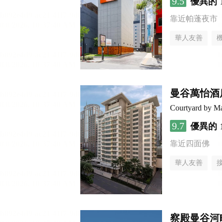
9.5
優異的
靠近帕蓬夜市
華人友善
曼谷萬怡酒
Courtyard by Ma
9.7
優異的
靠近四面佛
華人友善
察殿曼谷河