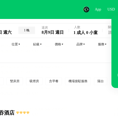
App
USD
人數
關鍵字
退房
1 晚
日 週六
8月9日 週日
1 成人 0 小童
位置
鉆級
價格
品牌
服務
雙床房
吸煙房
含早餐
機場接駁服務
陽台
行
吞酒店