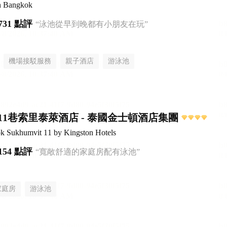
n Bangkok
731 點評
“泳池從早到晚都有小朋友在玩”
機場接駁服務
親子酒店
游泳池
11巷索里泰萊酒店 - 泰國金士頓酒店集團
ok Sukhumvit 11 by Kingston Hotels
154 點評
“寬敞舒適的家庭房配有泳池”
家庭房
游泳池