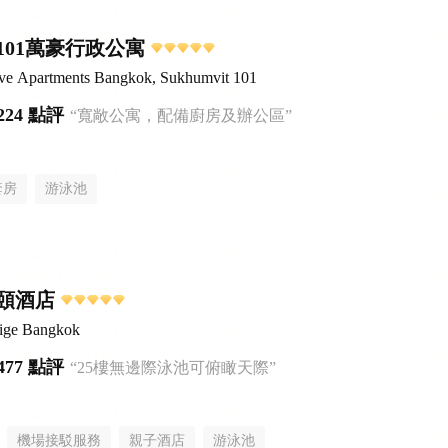
101萬豪行政公寓
ive Apartments Bangkok, Sukhumvit 101
224 點評
“寬敞公寓，配備廚房及辦公區”
套房
游泳池
頤酒店
tige Bangkok
477 點評
“25樓無邊際泳池可俯瞰天際”
機場接駁服務
親子酒店
游泳池