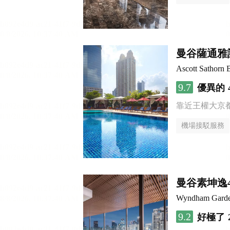
曼谷薩通雅
Ascott Sathorn
9.7
優異的
靠近王權大京
機場接駁服務
曼谷素坤逸
Wyndham Garde
9.2
好極了