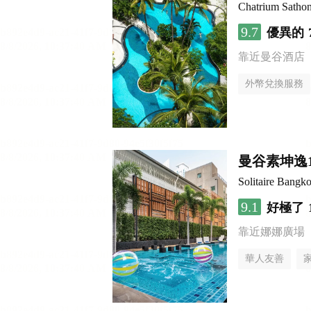
Chatrium Satho
9.7
優異的
靠近曼谷酒店
外幣兌換服務
曼谷素坤逸
Solitaire Bangk
9.1
好極了
靠近娜娜廣場
華人友善