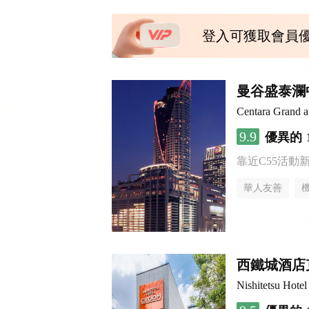
登入可獲取會員
曼谷盛泰瀾
Centara Grand a
9.9
優異的
靠近C55活動
華人友善
西鐵城酒店
Nishitetsu Hot