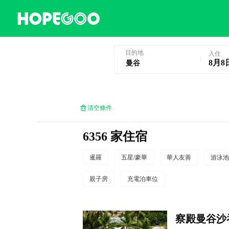
曼谷酒店預訂
目的地
入住
8月8
清空條件
6356 家住宿
暹羅
五星/豪華
華人友善
游泳池
親子房
充電泊車位
察殿曼谷沙