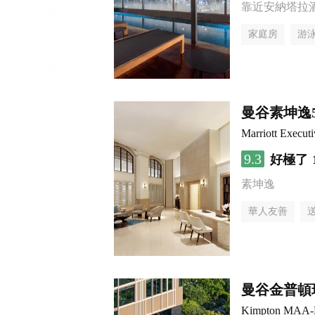
靠近安納塔拉
家庭房
游
曼谷素坤逸
Marriott Execut
9.3
好極了
素坤逸
華人友善
曼谷金普頓
Kimpton MAA