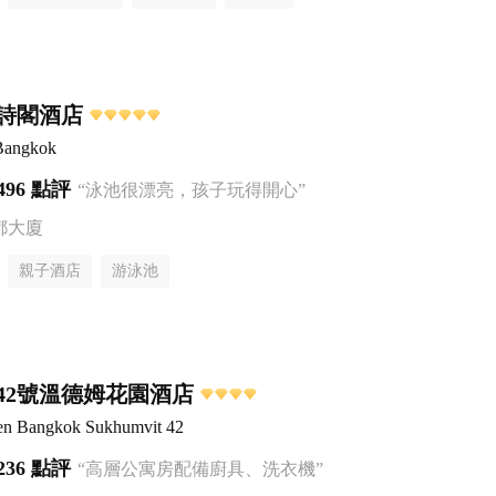
詩閣酒店
 Bangkok
496 點評
“泳池很漂亮，孩子玩得開心”
都大廈
親子酒店
游泳池
42號溫德姆花園酒店
n Bangkok Sukhumvit 42
236 點評
“高層公寓房配備廚具、洗衣機”