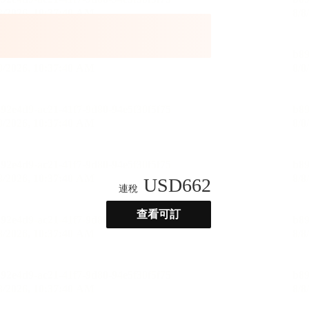
USD
662
連稅
查看可訂