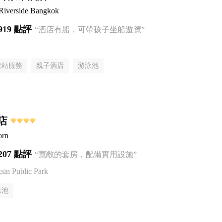
Riverside Bangkok
919 點評
“酒店有船，可帶孩子坐船遊覽”
接站服務
親子酒店
游泳池
店
orn
207 點評
“寬敞的套房，配備實用設施”
n Public Park
泳池