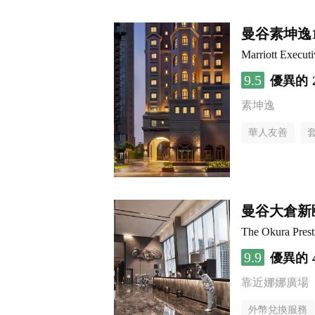
曼谷素坤逸
Marriott Execut
9.5
優異的
素坤逸
華人友善
曼谷大倉新
The Okura Pres
9.9
優異的
靠近娜娜廣場
外幣兌換服務