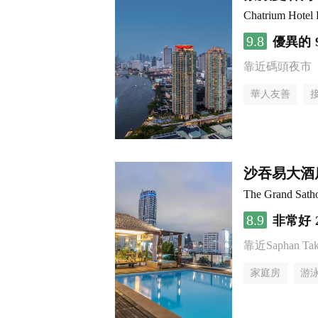
Chatrium Hotel 
9.8
優異的
靠近碼頭夜市
華人友善
沙吞易大酒
The Grand Sath
8.9
非常好
靠近Saphan Taksi
家庭房
游