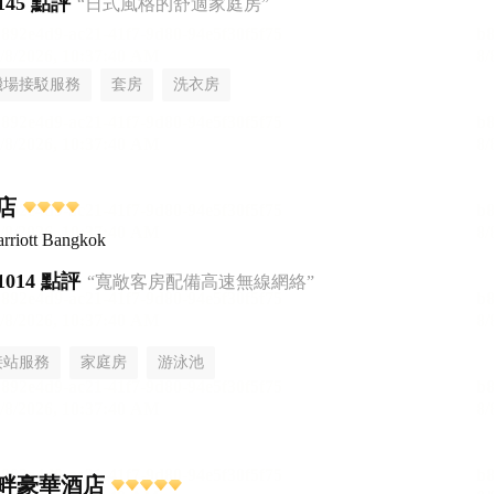
145 點評
“日式風格的舒適家庭房”
機場接駁服務
套房
洗衣房
店
rriott Bangkok
1014 點評
“寬敞客房配備高速無線網絡”
接站服務
家庭房
游泳池
畔豪華酒店