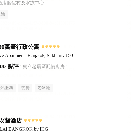
酒店度假村及水療中心
泳池
50萬豪行政公寓
ive Apartments Bangkok, Sukhumvit 50
182 點評
“獨立起居區配備廚房”
送站服務
套房
游泳池
玫蘭酒店
-LAI BANGKOK by IHG