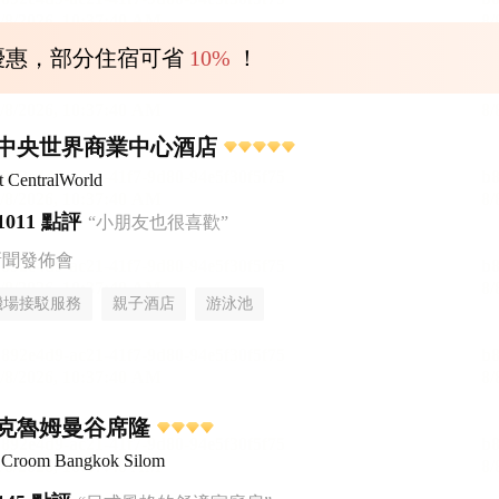
優惠，部分住宿可省
10%
！
中央世界商業中心酒店
t CentralWorld
1011 點評
“小朋友也很喜歡”
新聞發佈會
機場接駁服務
親子酒店
游泳池
克魯姆曼谷席隆
el Croom Bangkok Silom