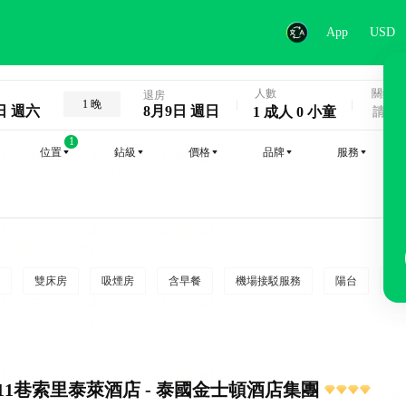
App
USD
人數
關鍵字
退房
1 晚
日 週六
8月9日 週日
1 成人 0 小童
1
位置
鉆級
價格
品牌
服務
雙床房
吸煙房
含早餐
機場接駁服務
陽台
行
11巷索里泰萊酒店 - 泰國金士頓酒店集團