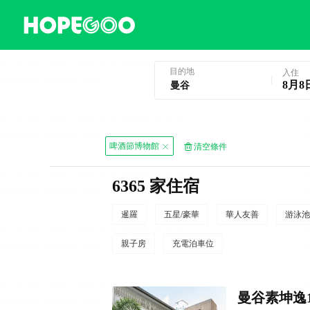
曼谷酒店預訂
目的地
入住
8月8
啤酒節博物館
清空條件
6365 家住宿
暹羅
五星/豪華
華人友善
游泳池
親子房
充電泊車位
曼谷素坤逸