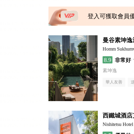
登入可獲取會員
曼谷素坤逸
Homm Sukhumv
8.9
非常好
素坤逸
華人友善
西鐵城酒店
Nishitetsu Hot