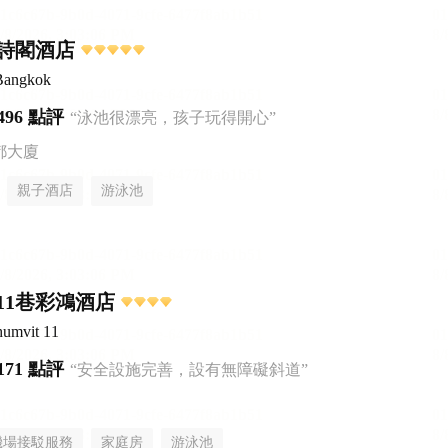
詩閣酒店
 Bangkok
496 點評
“泳池很漂亮，孩子玩得開心”
都大廈
親子酒店
游泳池
11巷彩鴻酒店
humvit 11
171 點評
“安全設施完善，設有無障礙斜道”
機場接駁服務
家庭房
游泳池