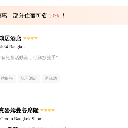
優惠，部分住宿可省
10%
！
鴻居酒店
it34 Bangkok
“有兒童活動室，可解放雙手”
送站服務
親子酒店
游泳池
克魯姆曼谷席隆
el Croom Bangkok Silom