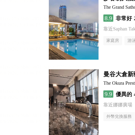
The Grand Sath
8.9
非常好
靠近Saphan Taksi
家庭房
游
曼谷大倉新
The Okura Pres
9.9
優異的
靠近娜娜廣場
外幣兌換服務