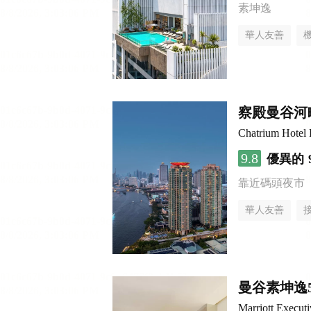
素坤逸
華人友善
察殿曼谷河
Chatrium Hotel 
9.8
優異的
靠近碼頭夜市
華人友善
曼谷素坤逸
Marriott Execut