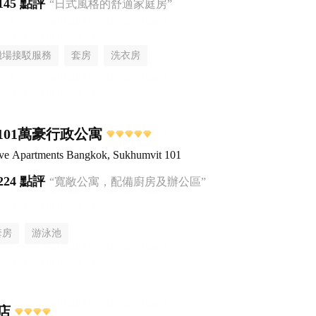
145 點評
“日式風格的舒適家庭房”
機場接駁服務
套房
洗衣房
101萬豪行政公寓
ive Apartments Bangkok, Sukhumvit 101
224 點評
“寬敞公寓，配備廚房及辦公區”
套房
游泳池
店