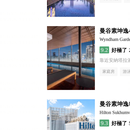
曼谷素坤逸
Wyndham Garde
9.2
好極了
靠近安納塔拉
家庭房
游
曼谷素坤逸
Hilton Sukhumv
9.3
好極了