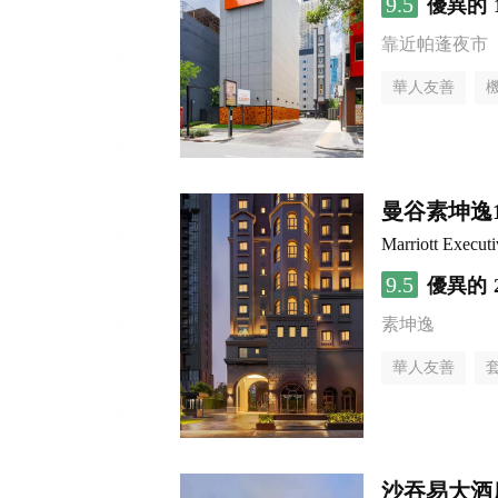
9.5
優異的
靠近帕蓬夜市
華人友善
曼谷素坤逸
Marriott Execut
9.5
優異的
素坤逸
華人友善
沙吞易大酒