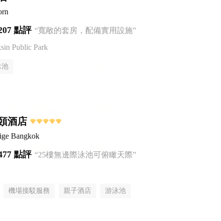
orn
207 點評
“寬敞的套房，配備實用設施”
n Public Park
泳池
頤酒店
tige Bangkok
477 點評
“25樓無邊際泳池可俯瞰天際”
機場接駁服務
親子酒店
游泳池