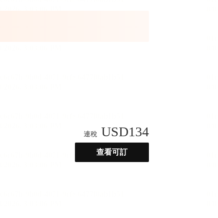
USD
134
連稅
查看可訂