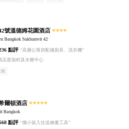
42號溫德姆花園酒店
n Bangkok Sukhumvit 42
236 點評
“高層公寓房配備廚具、洗衣機”
酒店度假村及水療中心
泳池
希爾頓酒店
it Bangkok
568 點評
“攜小孩入住送繪畫工具”