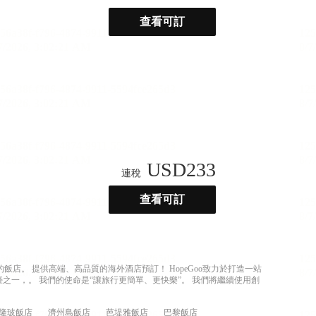
查看可訂
USD
233
連稅
查看可訂
店。 提供高端、高品質的海外酒店預訂！ HopeGoo致力於打造一站
之一，。 我們的使命是“讓旅行更簡單、更快樂”。 我們將繼續使用創
隆玻飯店
濟州島飯店
芭堤雅飯店
巴黎飯店