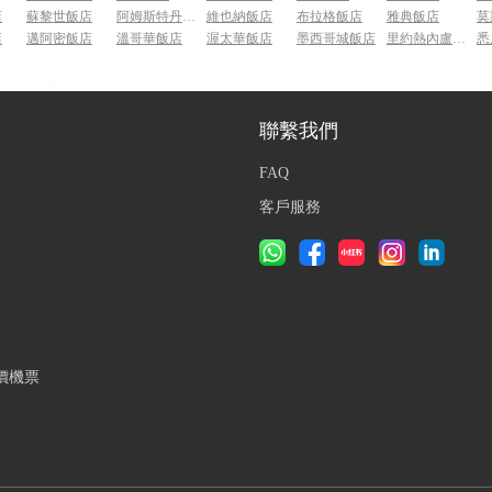
店
蘇黎世飯店
阿姆斯特丹飯店
維也納飯店
布拉格飯店
雅典飯店
莫
店
邁阿密飯店
溫哥華飯店
渥太華飯店
墨西哥城飯店
里約熱內盧飯店
悉
聯繫我們
FAQ
客戶服務
價機票