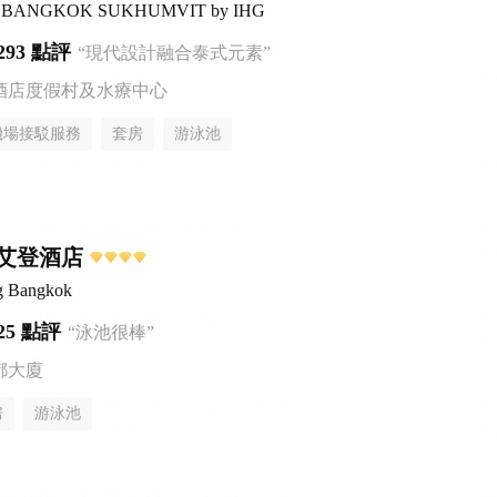
ntal BANGKOK SUKHUMVIT by IHG
293 點評
“現代設計融合泰式元素”
酒店度假村及水療中心
機場接駁服務
套房
游泳池
艾登酒店
g Bangkok
25 點評
“泳池很棒”
都大廈
房
游泳池