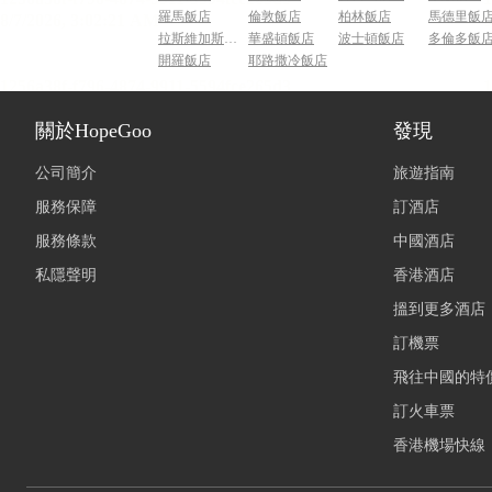
羅馬飯店
倫敦飯店
柏林飯店
馬德里飯
拉斯維加斯飯店
華盛頓飯店
波士頓飯店
多倫多飯
開羅飯店
耶路撒冷飯店
關於HopeGoo
發現
公司簡介
旅遊指南
服務保障
訂酒店
服務條款
中國酒店
私隱聲明
香港酒店
搵到更多酒店
訂機票
飛往中國的特
訂火車票
香港機場快線