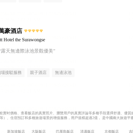
萬豪酒店
t Hotel the Surawongse
“露天無邊際泳池景觀優美”
機場接駁服務
親子酒店
無邊泳池
過比較實时價格、查看飯店的真實照片、瀏覽用戶的真實評論等多種手段選擇舒適、優質的飯
等）、住宿預訂和多種旅遊場景的增值服務，用戶規模超過2億， 是中國兩大旅遊平臺
新加坡飯店
大阪飯店
巴厘島飯店
清邁飯店
京都飯店
吉