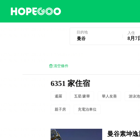
曼谷酒店預訂
目的地
入住
8月7
清空條件
6351 家住宿
暹羅
五星/豪華
華人友善
游泳池
親子房
充電泊車位
曼谷素坤逸