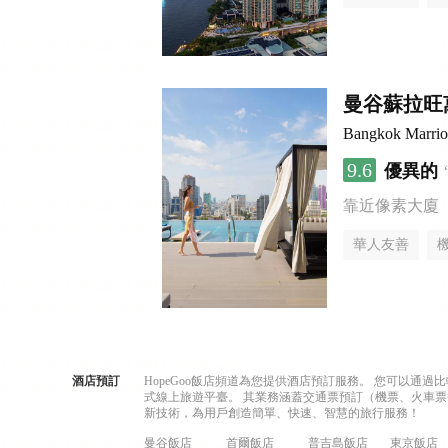
曼谷蘇拉旺
Bangkok Marriot
9.6
優異的
靠近像素大廈
華人友善
酒店預訂
HopeGoo飯店頻道為您提供酒店預訂服務。 您可以通
式線上旅遊平臺。 其業務涵蓋交通票預訂（機票、火車票
新技術，為用戶創造簡單、快速、智慧的旅行服務！
曼谷飯店
首爾飯店
普吉島飯店
東京飯店