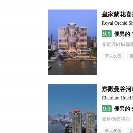
皇家蘭花喜
Royal Orchid Sh
9.5
優異的
靠近河畔城廣
華人友善
察殿曼谷河
Chatrium Hotel 
9.8
優異的
靠近碼頭夜市
華人友善