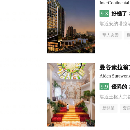
InterContine
9.3
好極了
靠近安納塔拉
華人友善
曼谷素拉翁
Aiden Surawon
9.9
優異的
靠近王權大京
新開業
套