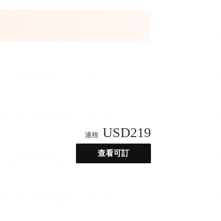
USD
219
連稅
查看可訂