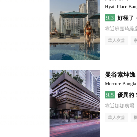
Hyatt Place Ba
9.3
好極了
靠近班嘉琦緹
華人友善
曼谷素坤逸 
Mercure Bangko
9.5
優異的
靠近娜娜廣場
華人友善