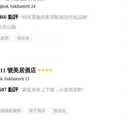
ngkok Sukhumvit 24
466 點評
“時尚寬敞的客房配備現代化設施”
皇后公園
家庭房
游泳池
11 號美居酒店
k Sukhumvit 11
507 點評
“家庭房有上下舖，小孩很喜歡”
機場接駁服務
親子酒店
游泳池