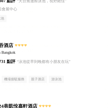
307 點評
“天台無邊際泳池，視野絕佳”
后會展中心
泳池
吞酒店
n Bangkok
731 點評
“泳池從早到晚都有小朋友在玩”
機場接駁服務
親子酒店
游泳池
24巷凱悅嘉軒酒店