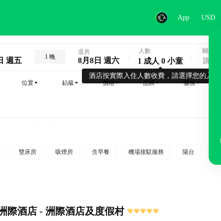
App
USD
人數
關鍵字
退房
1 晚
日 週五
8月8日 週六
1 成人 0 小童
酒店按實際入住人數收費，請選擇您的入住
位置
鉆級
價格
品牌
服務
雙床房
吸煙房
含早餐
機場接駁服務
陽台
行
洲際酒店 - 洲際酒店及度假村