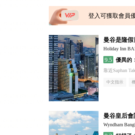
登入可獲取會員
曼谷是隆假日
Holiday Inn 
9.5
優異的
靠近Saphan Taksi
中文指示
曼谷皇后會
Wyndham Bangk