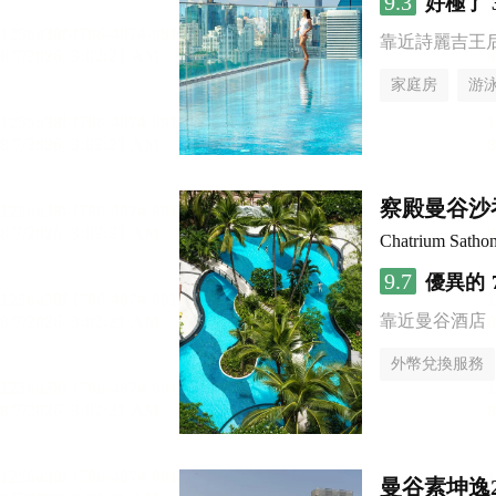
9.3
好極了
靠近詩麗吉王
家庭房
游
察殿曼谷沙
Chatrium Satho
9.7
優異的
靠近曼谷酒店
外幣兌換服務
曼谷素坤逸