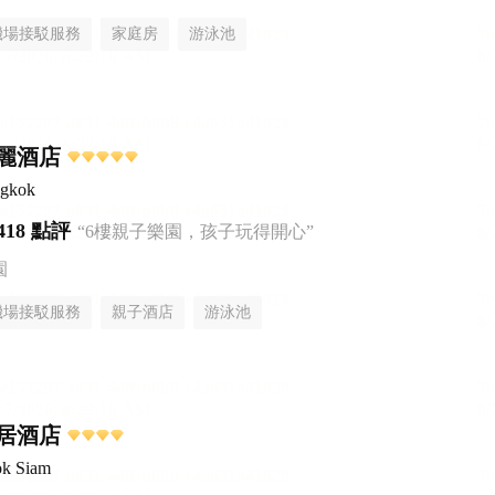
機場接駁服務
家庭房
游泳池
麗酒店
ngkok
418 點評
“6樓親子樂園，孩子玩得開心”
園
機場接駁服務
親子酒店
游泳池
居酒店
ok Siam