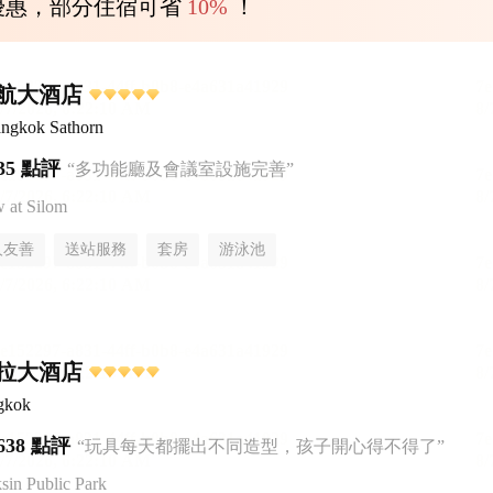
優惠，部分住宿可省
10%
！
航大酒店
ngkok Sathorn
35 點評
“多功能廳及會議室設施完善”
at Silom
人友善
送站服務
套房
游泳池
拉大酒店
gkok
638 點評
“玩具每天都擺出不同造型，孩子開心得不得了”
n Public Park