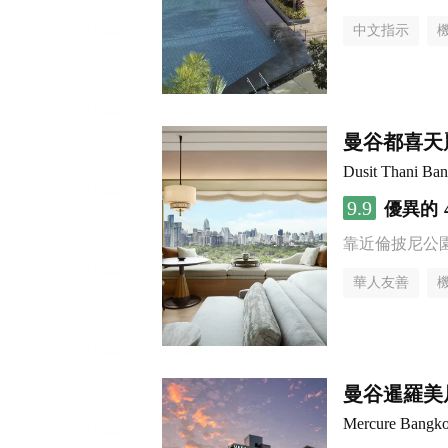
中文指示
曼谷都喜天
Dusit Thani Ba
9.9
優異的
靠近倫披尼公
華人友善
曼谷暹羅美
Mercure Bangk