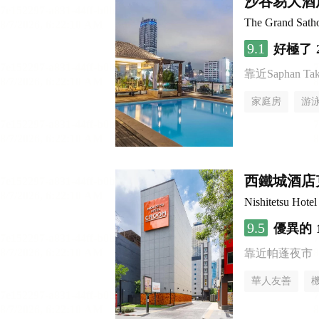
沙吞易大酒
The Grand Sath
9.1
好極了
靠近Saphan Taksi
家庭房
游
西鐵城酒店
Nishitetsu Hot
9.5
優異的
靠近帕蓬夜市
華人友善