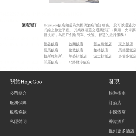
酒店預訂
HopeGoo飯店頻道為您提供酒店預訂服務。 您可以通
式線上旅遊平臺。 其業務涵蓋交通票預訂（機票、火車票
新技術，為用戶創造簡單、快速、智慧的旅行服務！
曼谷飯店
首爾飯店
普吉島飯店
東京飯店
羅馬飯店
倫敦飯店
柏林飯店
馬德里飯
拉斯維加斯飯店
華盛頓飯店
波士頓飯店
多倫多飯
開羅飯店
耶路撒冷飯店
關於HopeGoo
發現
公司簡介
旅遊指南
服務保障
訂酒店
服務條款
中國酒店
私隱聲明
香港酒店
搵到更多酒店