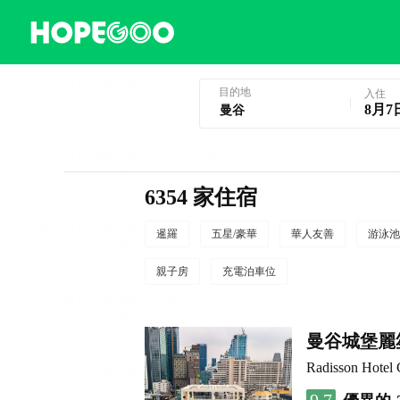
曼谷酒店預訂
目的地
入住
8月7
6354 家住宿
暹羅
五星/豪華
華人友善
游泳池
親子房
充電泊車位
曼谷城堡麗
Radisson Hotel