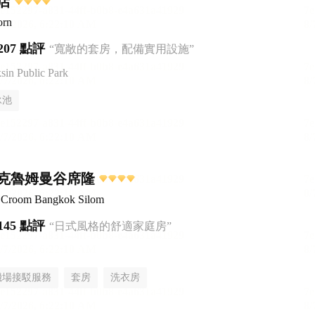
店
orn
207 點評
“寬敞的套房，配備實用設施”
n Public Park
泳池
克魯姆曼谷席隆
el Croom Bangkok Silom
145 點評
“日式風格的舒適家庭房”
機場接駁服務
套房
洗衣房