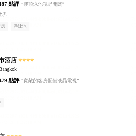
487 點評
“樓頂泳池視野開闊”
世界
套房
游泳池
市酒店
 Bangkok
479 點評
“寬敞的客房配備液晶電視”
房