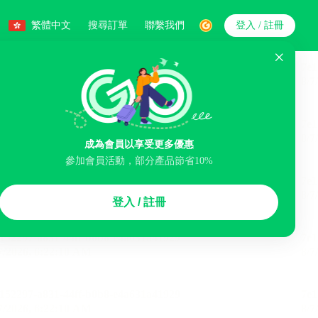
繁體中文
搜尋訂單
聯繫我們
登入 / 註冊
搜索
人數
成為會員以享受更多優惠
智能排序
參加會員活動，部分產品節省10%
李寄存服務
免費取消
民宿
泊車場
登入 / 註冊