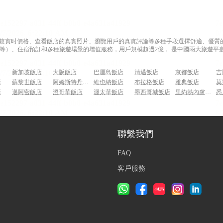
過比較實时價格、查看飯店的真實照片、瀏覽用戶的真實評論等多種手段選擇舒適、優質的飯
等）、住宿預訂和多種旅遊場景的增值服務，用戶規模超過2億， 是中國兩大旅遊平臺
新加坡飯店
大阪飯店
巴厘島飯店
清邁飯店
京都飯店
吉
店
蘇黎世飯店
阿姆斯特丹飯店
維也納飯店
布拉格飯店
雅典飯店
莫
店
邁阿密飯店
溫哥華飯店
渥太華飯店
墨西哥城飯店
里約熱內盧飯店
悉
聯繫我們
FAQ
客戶服務