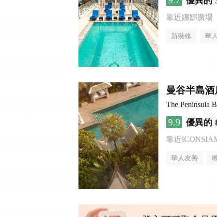
9.7
優異的
靠近娜娜廣場
新裝修
華
曼谷半島酒
The Peninsula 
9.9
優異的
靠近ICONSI
華人友善