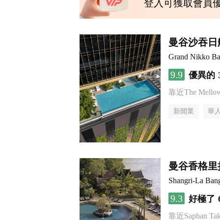
登入可獲取會員
曼谷沙吞日
Grand Nikko Ba
9.9
優異的
靠近The Mellow 
新開業
華
曼谷香格里
Shangri-La Ban
9.3
好極了
靠近Saphan Taksi