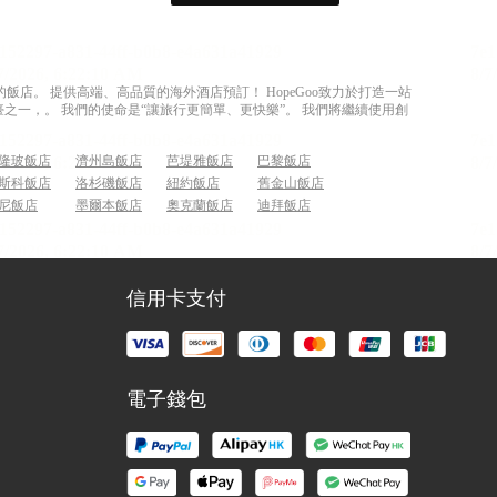
店。 提供高端、高品質的海外酒店預訂！ HopeGoo致力於打造一站
之一，。 我們的使命是“讓旅行更簡單、更快樂”。 我們將繼續使用創
隆玻飯店
濟州島飯店
芭堤雅飯店
巴黎飯店
斯科飯店
洛杉磯飯店
紐約飯店
舊金山飯店
尼飯店
墨爾本飯店
奧克蘭飯店
迪拜飯店
信用卡支付
電子錢包