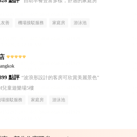
328 點評
“自助早餐豐富多樣，舒適的家庭房”
人友善
機場接駁服務
家庭房
游泳池
店
Bangkok
899 點評
“波浪形設計的客房可欣賞美麗景色”
AM兒童遊樂場5樓
機場接駁服務
家庭房
游泳池