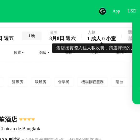
App
USD
人數
關鍵字
退房
1 晚
日 週五
8月8日 週六
1 成人 0 小童
酒店按實際入住人數收費，請選擇您的入住
位置
鉆級
價格
品牌
服務
雙床房
吸煙房
含早餐
機場接駁服務
陽台
行
笙酒店
 Chateau de Bangkok