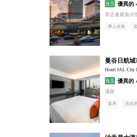
9.5
優異的
靠近暹羅海洋
華人友善
曼谷日航城
Hotel JAL City
9.5
優異的
通羅
套房
洗衣