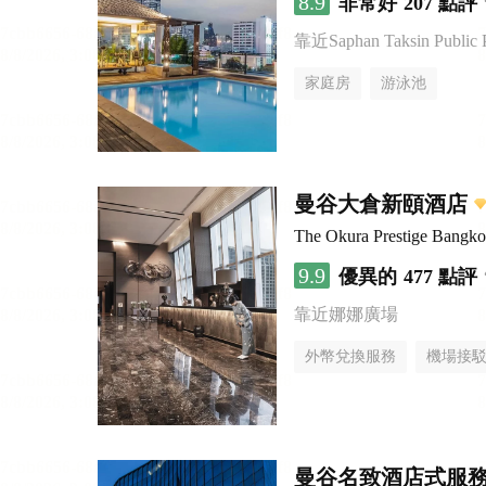
8.9
非常好
207 點評
靠近Saphan Taksin Public 
家庭房
游泳池
曼谷大倉新頤酒店
The Okura Prestige Bangk
9.9
優異的
477 點評
靠近娜娜廣場
外幣兌換服務
機場接
曼谷名致酒店式服