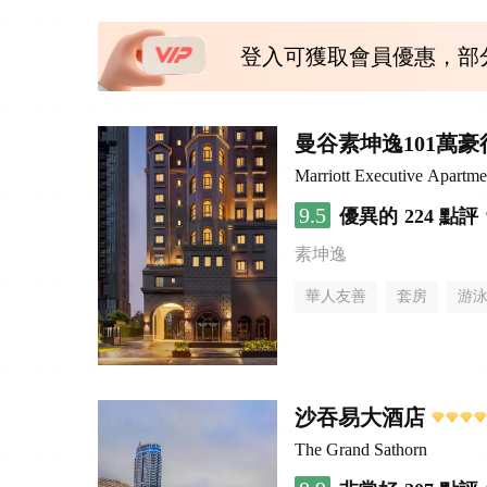
登入可獲取會員優惠，部
曼谷素坤逸101萬
Marriott Executive Apartm
9.5
優異的
224 點評
素坤逸
華人友善
套房
游
沙吞易大酒店
The Grand Sathorn