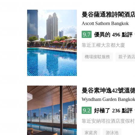
曼谷薩通雅詩閣酒
Ascott Sathorn Bangkok
9.7
優異的
496 點評
靠近王權大京都大廈
機場接駁服務
親子酒
曼谷素坤逸42號溫
Wyndham Garden Bangkok
9.2
好極了
236 點評
靠近安納塔拉酒店度假村
家庭房
游泳池