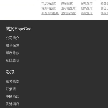
芭堤雅飯店
巴黎飯店
羅馬飯店
倫敦
莫斯科飯店
洛杉磯飯店
紐約飯店
舊金
墨西哥城飯店
里約熱內盧飯店
悉尼飯店
墨爾
關於HopeGoo
公司簡介
服務保障
服務條款
私隱聲明
發現
旅遊指南
訂酒店
中國酒店
香港酒店