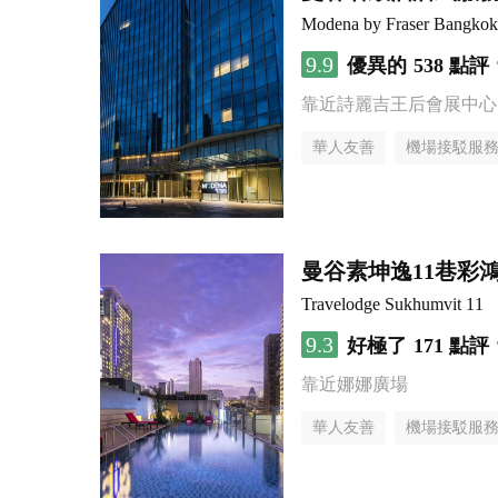
Modena by Fraser Bangkok
9.9
優異的
538 點評
靠近詩麗吉王后會展中心
華人友善
機場接駁服
曼谷素坤逸11巷彩
Travelodge Sukhumvit 11
9.3
好極了
171 點評
靠近娜娜廣場
華人友善
機場接駁服