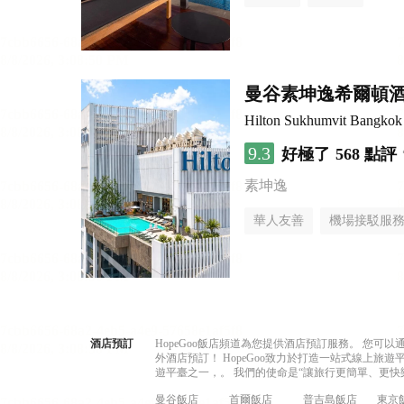
曼谷素坤逸希爾頓
Hilton Sukhumvit Bangkok
9.3
好極了
568 點評
素坤逸
華人友善
機場接駁服
酒店預訂
HopeGoo飯店頻道為您提供酒店預訂服務。 您
外酒店預訂！ HopeGoo致力於打造一站式線上
遊平臺之一，。 我們的使命是“讓旅行更簡單、更快
曼谷飯店
首爾飯店
普吉島飯店
東京