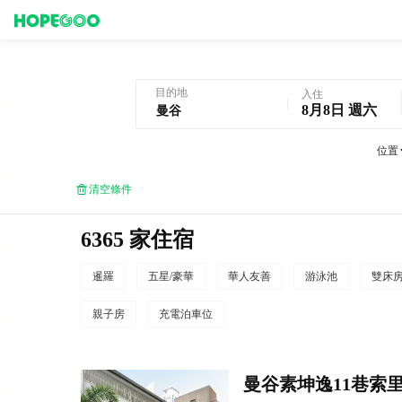
曼谷酒店預訂
目的地
入住
8月8日 週六
位置
清空條件
6365 家住宿
暹羅
五星/豪華
華人友善
游泳池
雙床
親子房
充電泊車位
曼谷素坤逸11巷索里