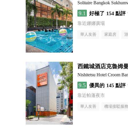
Solitaire Bangkok Sukhumv
9.1
好極了
154 點評
靠近娜娜廣場
華人友善
家庭房
西鐵城酒店克魯姆
Nishitetsu Hotel Croom Ba
9.5
優異的
145 點評
靠近帕蓬夜市
華人友善
機場接駁服