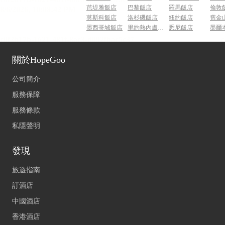
芭堤雅飯店
巴黎飯店
羅馬飯店
倫敦
莫斯科飯店
洛杉磯飯店
紐約飯店
舊金
墨西哥城飯店
里約熱內盧飯店
悉尼飯店
墨爾
關於HopeGoo
公司簡介
服務保障
服務條款
私隱聲明
發現
旅遊指南
訂酒店
中國酒店
香港酒店