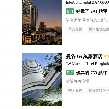
InterContinental BANG
9.3
好極了
293 點評
靠近安納塔拉酒店度假村
華人友善
機場接駁服
曼谷JW萬豪酒店
JW Marriott Hotel Bangkok
9.7
優異的
753 點評
靠近娜娜廣場
華人友善
機場接駁服