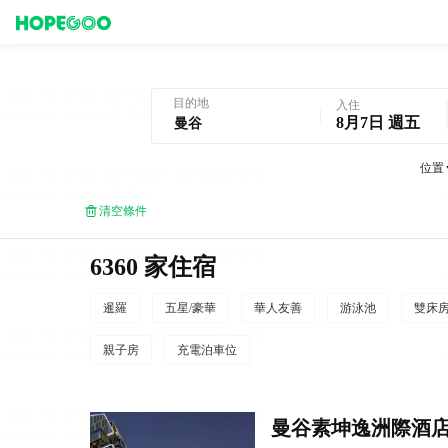
曼谷酒店預訂
目的地
入住
8月7日 週五
位置
清空條件
6360 家住宿
暹羅
五星/豪華
華人友善
游泳池
雙床
親子房
充電泊車位
曼谷素坤逸洲際酒店