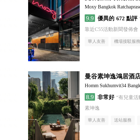
Moxy Bangkok Ratchapras
9.9
優異的
672 點評
靠近C55活動新聞發佈會
華人友善
機場接駁服
曼谷素坤逸鴻居酒
Homm Sukhumvit34 Bang
8.9
非常好
“有兒童活
素坤逸
華人友善
送站服務