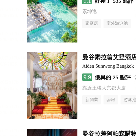
9.1
好極了
535 點評
素坤逸
家庭房
室外游泳池
曼谷素拉翁艾登酒
Aiden Surawong Bangkok
9.9
優異的
25 點評
靠近王權大京都大廈
新開業
套房
游泳
曼谷拉差阿帕森購物區