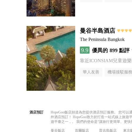
曼谷半島酒店
The Peninsula Bangkok
9.9
優異的
899 點評
靠近ICONSIAM兒童遊
華人友善
機場接駁服
酒店預訂
HopeGoo飯店頻道為您提供酒店預訂服務。 您
外酒店預訂！ HopeGoo致力於打造一站式線上
遊平臺之一，。 我們的使命是“讓旅行更簡單、更快
曼谷飯店
首爾飯店
普吉島飯店
東京