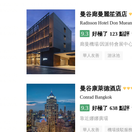
曼谷廊曼麗笙酒店
Radisson Hotel Don Muea
9.3
好極了
123 點評
廊曼機場/因派特會展中
華人友善
游泳池
曼谷康萊德酒店
Conrad Bangkok
9.3
好極了
638 點評
靠近娜娜廣場
華人友善
機場接駁服