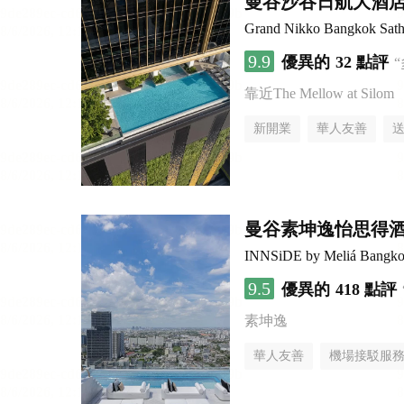
曼谷沙吞日航大酒
Grand Nikko Bangkok Sath
9.9
優異的
32 點評
靠近The Mellow at Silom
新開業
華人友善
曼谷素坤逸怡思得
INNSiDE by Meliá Bangko
9.5
優異的
418 點評
素坤逸
華人友善
機場接駁服