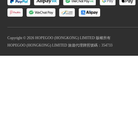
Copyright © 2026 HOPEGOO (HONGKONG) LIMITED 版權所有
HOPEGOO (HONGKONG) LIMITED 旅遊代理牌照號碼：354733