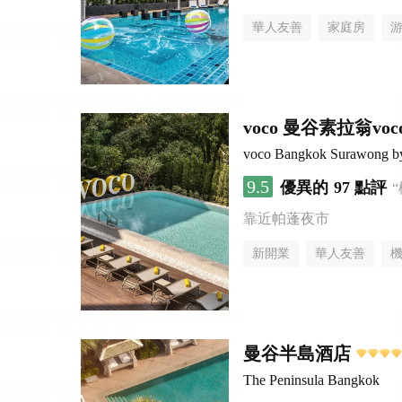
華人友善
家庭房
voco 曼谷素拉翁
voco Bangkok Surawong b
9.5
優異的
97 點評
靠近帕蓬夜市
新開業
華人友善
曼谷半島酒店
The Peninsula Bangkok