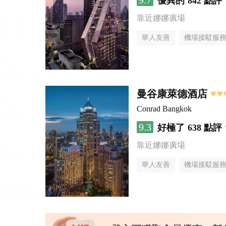
9.7
優異的
842 點評
靠近娜娜廣場
華人友善
機場接駁服
曼谷康萊德酒店
Conrad Bangkok
9.3
好極了
638 點評
靠近娜娜廣場
華人友善
機場接駁服