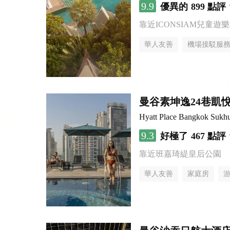
9.9
優異的
899 點評
靠近ICONSIAM兒童遊
華人友善
機場接駁服
曼谷素坤逸24巷凱
Hyatt Place Bangkok Sukh
9.3
好極了
467 點評
靠近班嘉琦緹皇后公園
華人友善
家庭房