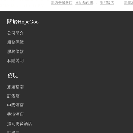
墨西哥城飯店
里約熱內盧飯店
悉尼飯店
墨爾
關於HopeGoo
公司簡介
服務保障
服務條款
私隱聲明
發現
旅遊指南
訂酒店
中國酒店
香港酒店
搵到更多酒店
訂機票