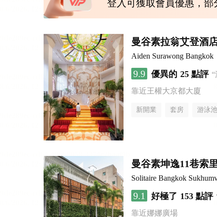
登入可獲取會員優惠，部
曼谷素拉翁艾登酒
Aiden Surawong Bangkok
9.9
優異的
25 點評
靠近王權大京都大廈
新開業
套房
游泳
曼谷素坤逸11巷索里
Solitaire Bangkok Sukhumv
9.1
好極了
153 點評
靠近娜娜廣場