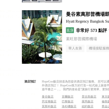
曼谷素萬那普機場
Hyatt Regency Bangkok Su
8.9
非常好
573 點評
素旺那普國際機場
華人友善
機場接駁服
酒店預訂
HopeGoo飯店頻道為您提供酒店預訂服務。 您
外酒店預訂！ HopeGoo致力於打造一站式線上
遊平臺之一，。 我們的使命是“讓旅行更簡單、更快
曼谷飯店
首爾飯店
普吉島飯店
東京
芭堤雅飯店
巴黎飯店
羅馬飯店
倫敦
莫斯科飯店
洛杉磯飯店
紐約飯店
舊金