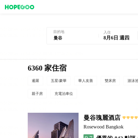
曼谷酒店預訂
目的地
入住
8月6日 週四
6360 家住宿
暹羅
五星/豪華
華人友善
雙床房
游泳
親子房
充電泊車位
曼谷瑰麗酒店
Rosewood Bangkok