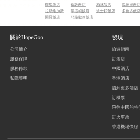
羅馬飯店
倫敦飯店
柏林飯店
馬德里飯
拉斯維加斯飯店
華盛頓飯店
波士頓飯店
多倫多飯
開羅飯店
耶路撒冷飯店
關於HopeGoo
發現
公司簡介
旅遊指南
服務保障
訂酒店
服務條款
中國酒店
私隱聲明
香港酒店
搵到更多酒店
訂機票
飛往中國的特
訂火車票
香港機場快線