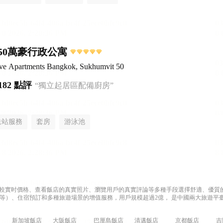
50萬豪行政公寓
ive Apartments Bangkok, Sukhumvit 50
182 點評
“獨立起居區配備廚房”
送站服務
套房
游泳池
過比較實时價格、查看飯店的真實照片、瀏覽用戶的真實評論等多種手段選擇舒適、優質的飯
等）、住宿預訂和多種旅遊場景的增值服務，用戶規模超過2億， 是中國兩大旅遊平臺
新加坡飯店
大阪飯店
巴厘島飯店
清邁飯店
京都飯店
吉