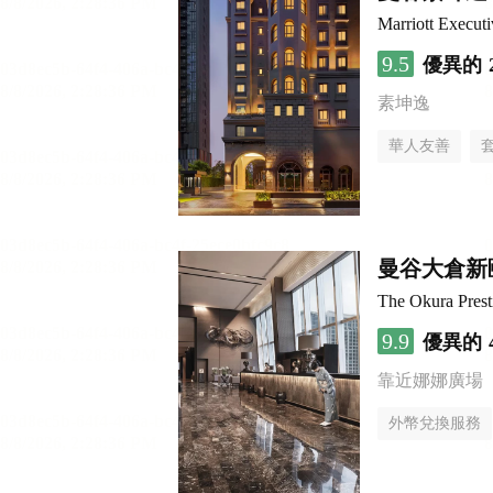
Marriott Execut
9.5
優異的
素坤逸
華人友善
曼谷大倉新
The Okura Pres
9.9
優異的
靠近娜娜廣場
外幣兌換服務