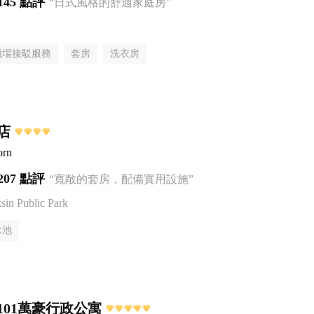
145 點評
“日式風格的舒適家庭房”
機場接駁服務
套房
洗衣房
店
orn
207 點評
“寬敞的套房，配備實用設施”
n Public Park
泳池
101萬豪行政公寓