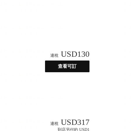
USD
130
連稅
查看可訂
USD
317
連稅
到店另付約 USD1