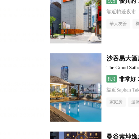
9.5
優異的
靠近帕蓬夜市
華人友善
沙吞易大酒
The Grand Sath
8.9
非常好
靠近Saphan Taksi
家庭房
游
曼谷素坤逸