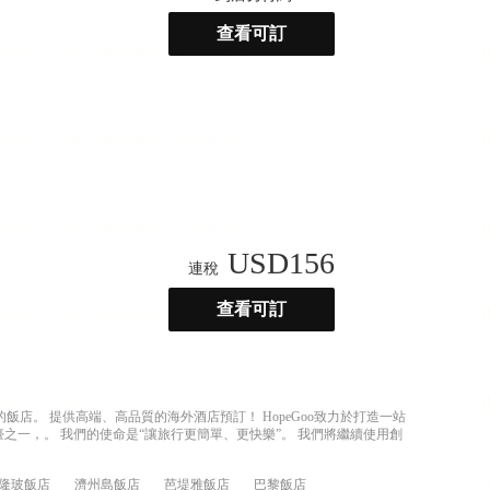
查看可訂
USD
156
連稅
查看可訂
店。 提供高端、高品質的海外酒店預訂！ HopeGoo致力於打造一站
之一，。 我們的使命是“讓旅行更簡單、更快樂”。 我們將繼續使用創
隆玻飯店
濟州島飯店
芭堤雅飯店
巴黎飯店