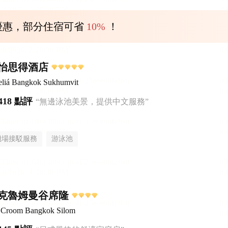
優惠，部分住宿可省
10%
！
怡思得酒店
liá Bangkok Sukhumvit
418 點評
“無邊泳池美景，提供中文服務”
機場接駁服務
游泳池
克魯姆曼谷席隆
el Croom Bangkok Silom