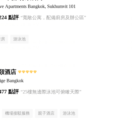
ive Apartments Bangkok, Sukhumvit 101
224 點評
“寬敞公寓，配備廚房及辦公區”
套房
游泳池
頤酒店
tige Bangkok
477 點評
“25樓無邊際泳池可俯瞰天際”
機場接駁服務
親子酒店
游泳池