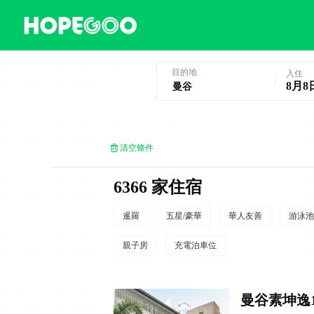
曼谷酒店預訂
目的地
入住
8月8
清空條件
6366 家住宿
暹羅
五星/豪華
華人友善
游泳池
親子房
充電泊車位
曼谷素坤逸