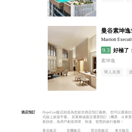
曼谷素坤逸
Marriott Execut
9.3
好極了
素坤逸
華人友善
酒店預訂
HopeGoo飯店頻道為您提供酒店預訂服務。 您可以通
式線上旅遊平臺。 其業務涵蓋交通票預訂（機票、火車票
新技術，為用戶創造簡單、快速、智慧的旅行服務！
曼谷飯店
首爾飯店
普吉島飯店
東京飯店