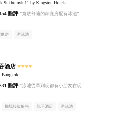
ok Sukhumvit 11 by Kingston Hotels
154 點評
“寬敞舒適的家庭房配有泳池”
家庭房
游泳池
吞酒店
n Bangkok
731 點評
“泳池從早到晚都有小朋友在玩”
機場接駁服務
親子酒店
游泳池