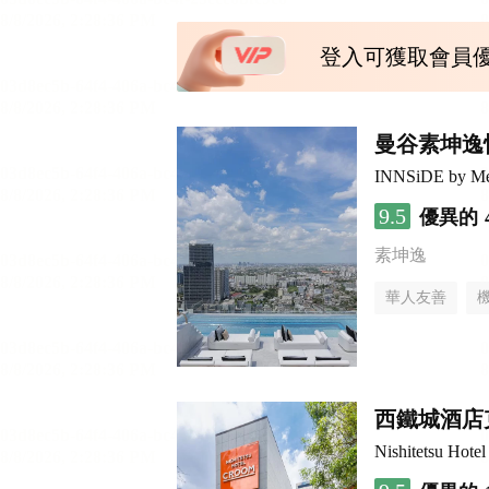
登入可獲取會員
曼谷素坤逸
INNSiDE by Me
9.5
優異的
素坤逸
華人友善
西鐵城酒店
Nishitetsu Hot