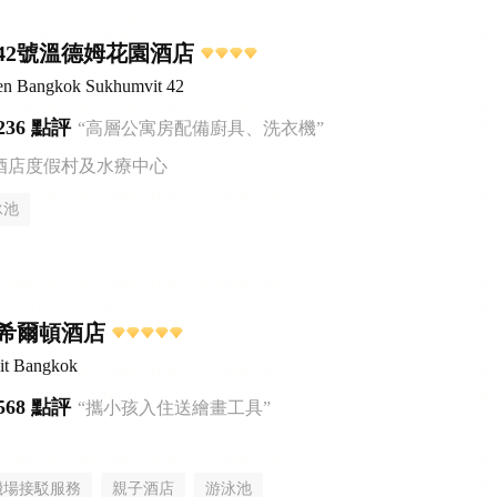
42號溫德姆花園酒店
n Bangkok Sukhumvit 42
236 點評
“高層公寓房配備廚具、洗衣機”
酒店度假村及水療中心
泳池
希爾頓酒店
it Bangkok
568 點評
“攜小孩入住送繪畫工具”
機場接駁服務
親子酒店
游泳池