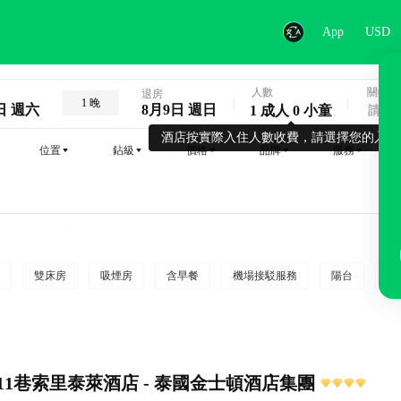
App
USD
人數
關鍵字
退房
1 晚
日 週六
8月9日 週日
1 成人 0 小童
酒店按實際入住人數收費，請選擇您的入住
位置
鉆級
價格
品牌
服務
雙床房
吸煙房
含早餐
機場接駁服務
陽台
行
11巷索里泰萊酒店 - 泰國金士頓酒店集團