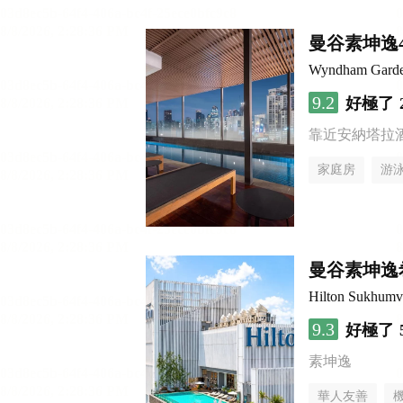
曼谷素坤逸
Wyndham Garde
9.2
好極了
靠近安納塔拉
家庭房
游
曼谷素坤逸
Hilton Sukhumv
9.3
好極了
素坤逸
華人友善