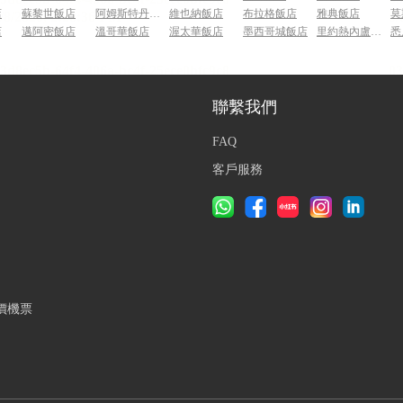
店
蘇黎世飯店
阿姆斯特丹飯店
維也納飯店
布拉格飯店
雅典飯店
莫
店
邁阿密飯店
溫哥華飯店
渥太華飯店
墨西哥城飯店
里約熱內盧飯店
悉
聯繫我們
FAQ
客戶服務
價機票