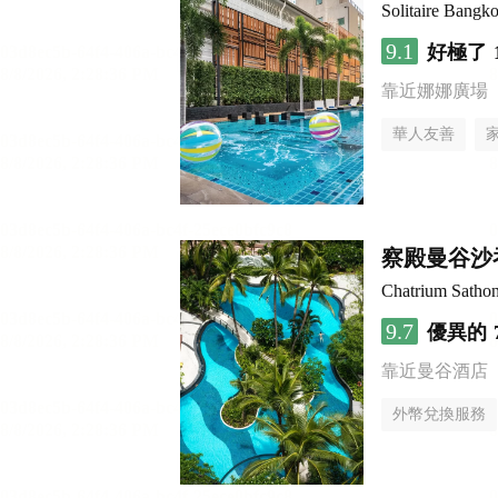
Solitaire Bangk
9.1
好極了
靠近娜娜廣場
華人友善
察殿曼谷沙
Chatrium Satho
9.7
優異的
靠近曼谷酒店
外幣兌換服務