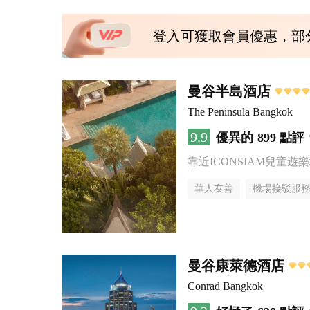
登入可獲取會員優惠，部
曼谷半島酒店
The Peninsula Bangkok
9.9
優異的
899 點評
靠近ICONSIAM兒童遊
華人友善
機場接駁服
曼谷康萊德酒店
Conrad Bangkok