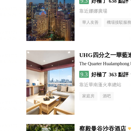
9.3
好極了
638 點評
靠近娜娜廣場
華人友善
機場接駁服
UHG四分之一華藍
The Quarter Hualamphon
9.3
好極了
363 點評
靠近華南蓬火車總站
家庭房
酒吧
察殿曼谷沙吞酒店