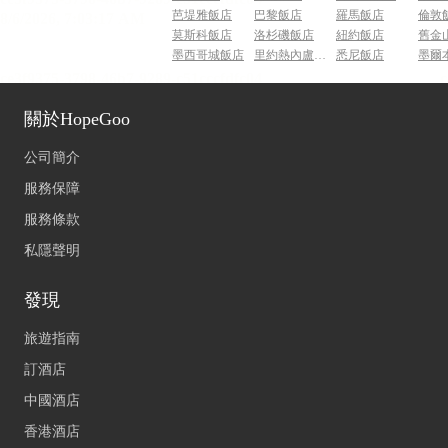
芭堤雅飯店
巴黎飯店
羅馬飯店
倫敦
莫斯科飯店
洛杉磯飯店
紐約飯店
舊金
墨西哥城飯店
里約熱內盧飯店
悉尼飯店
墨爾
關於HopeGoo
公司簡介
服務保障
服務條款
私隱聲明
發現
旅遊指南
訂酒店
中國酒店
香港酒店