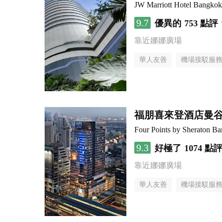
JW Marriott Hotel Bangkok
9.7
優異的
753 點評
靠近娜娜廣場
華人友善
機場接駁服
福朋喜來登酒店曼
Four Points by Sheraton B
9.3
好極了
1074 點
靠近娜娜廣場
華人友善
機場接駁服