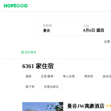
曼谷酒店預訂
目的地
入住
8月6日 週四
位置
清空條件
6361 家住宿
暹羅
五星/豪華
華人友善
雙床房
游泳
親子房
充電泊車位
曼谷JW萬豪酒店