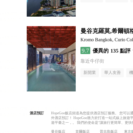
曼谷克羅莫,希爾頓
Kromo Bangkok, Curio Coll
9.7
優異的
135 點評
靠近牛仔街
新開業
華人友善
酒店預訂
HopeGoo飯店頻道為您提供酒店預訂服務。 您
外酒店預訂！ HopeGoo致力於打造一站式線上
遊平臺之一，。 我們的使命是“讓旅行更簡單、更快
曼谷飯店
首爾飯店
普吉島飯店
東京