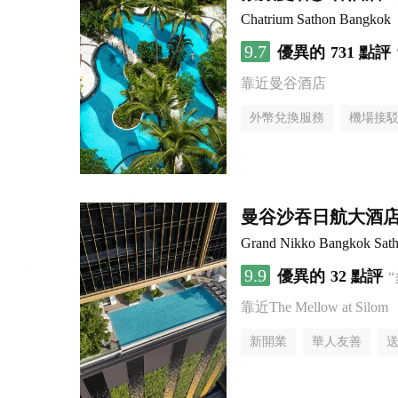
Chatrium Sathon Bangkok
9.7
優異的
731 點評
靠近曼谷酒店
外幣兌換服務
機場接
曼谷沙吞日航大酒
Grand Nikko Bangkok Sath
9.9
優異的
32 點評
靠近The Mellow at Silom
新開業
華人友善