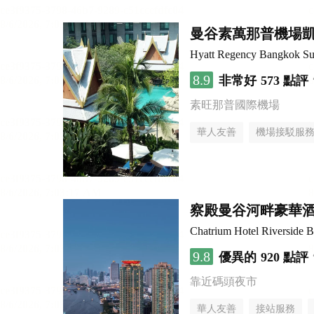
曼谷素萬那普機場
Hyatt Regency Bangkok Su
8.9
非常好
573 點評
素旺那普國際機場
華人友善
機場接駁服
察殿曼谷河畔豪華
Chatrium Hotel Riverside 
9.8
優異的
920 點評
靠近碼頭夜市
華人友善
接站服務