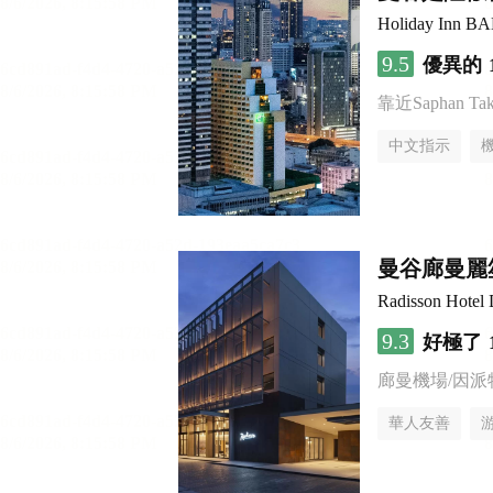
Holiday Inn 
9.5
優異的
靠近Saphan Taksi
中文指示
曼谷廊曼麗
Radisson Hotel
9.3
好極了
廊曼機場/因派
華人友善