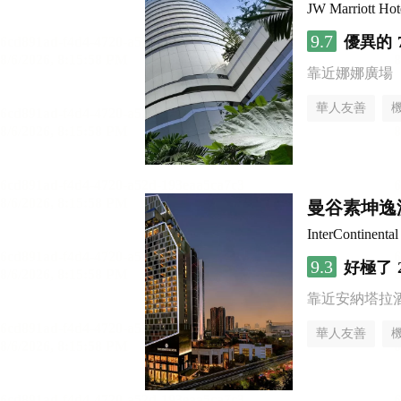
JW Marriott Ho
9.7
優異的
靠近娜娜廣場
華人友善
曼谷素坤逸
InterContine
9.3
好極了
靠近安納塔拉
華人友善