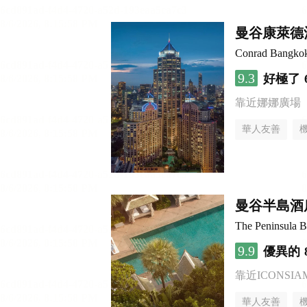
曼谷康萊德
Conrad Bangko
9.3
好極了
靠近娜娜廣場
華人友善
曼谷半島酒
The Peninsula 
9.9
優異的
靠近ICONSI
華人友善