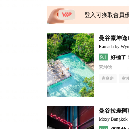
登入可獲取會員
曼谷素坤逸
Ramada by Wyn
9.1
好極了
素坤逸
家庭房
室
曼谷拉差阿帕
Moxy Bangkok 