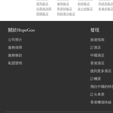
羅馬飯店
倫敦飯店
柏林飯店
馬德里飯
拉斯維加斯飯店
華盛頓飯店
波士頓飯店
多倫多飯
開羅飯店
耶路撒冷飯店
關於HopeGoo
發現
公司簡介
旅遊指南
服務保障
訂酒店
服務條款
中國酒店
私隱聲明
香港酒店
搵到更多酒店
訂機票
飛往中國的特
訂火車票
香港機場快線