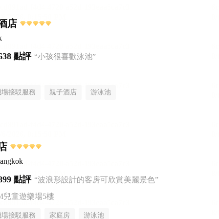
酒店
k
638 點評
“小孩很喜歡泳池”
機場接駁服務
親子酒店
游泳池
店
Bangkok
899 點評
“波浪形設計的客房可欣賞美麗景色”
AM兒童遊樂場5樓
機場接駁服務
家庭房
游泳池