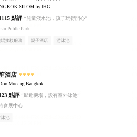
BANGKOK SILOM by IHG
1115 點評
“兒童淺水池，孩子玩得開心”
n Public Park
機場接駁服務
親子酒店
游泳池
笙酒店
 Don Mueang Bangkok
123 點評
“鄰近機場，設有室外泳池”
特會展中心
游泳池