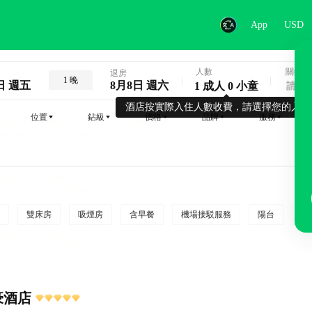
App
USD
人數
關鍵字
退房
1 晚
日 週五
8月8日 週六
1 成人 0 小童
酒店按實際入住人數收費，請選擇您的入住
位置
鉆級
價格
品牌
服務
雙床房
吸煙房
含早餐
機場接駁服務
陽台
行
豪酒店