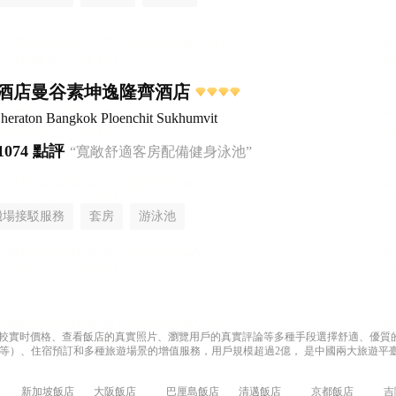
酒店曼谷素坤逸隆齊酒店
Sheraton Bangkok Ploenchit Sukhumvit
1074 點評
“寬敞舒適客房配備健身泳池”
機場接駁服務
套房
游泳池
過比較實时價格、查看飯店的真實照片、瀏覽用戶的真實評論等多種手段選擇舒適、優質的飯
等）、住宿預訂和多種旅遊場景的增值服務，用戶規模超過2億， 是中國兩大旅遊平臺
新加坡飯店
大阪飯店
巴厘島飯店
清邁飯店
京都飯店
吉