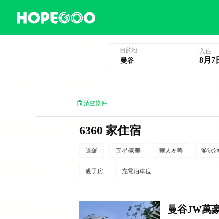
曼谷酒店預訂
目的地
入住
8月7
清空條件
6360 家住宿
暹羅
五星/豪華
華人友善
游泳池
親子房
充電泊車位
曼谷JW萬