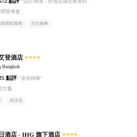
672 點評
“設計感強，舒適且隔音效果好”
新聞發佈會
機場接駁服務
洗衣服務
艾登酒店
g Bangkok
25 點評
“泳池很棒”
都大廈
房
游泳池
酒店 - IHG 旗下酒店