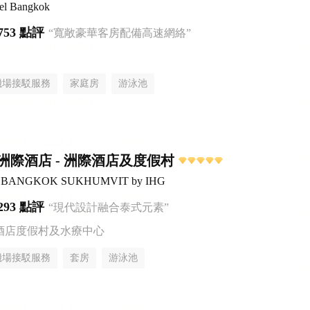
tel Bangkok
753 點評
“寬敞豪華客房配備高速網絡”
機場接駁服務
家庭房
游泳池
洲際酒店 - 洲際酒店及度假村
ntal BANGKOK SUKHUMVIT by IHG
293 點評
“現代設計融合泰式元素”
酒店度假村及水療中心
機場接駁服務
套房
游泳池