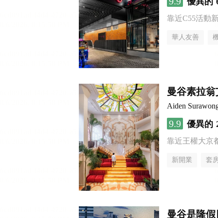
9.9
優異的
靠近C55活動
華人友善
曼谷素拉翁
Aiden Surawon
9.9
優異的
靠近王權大京
新開業
套
曼谷是隆假日