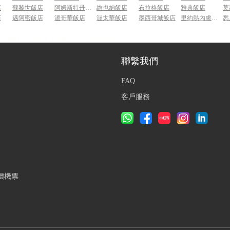
店
蘇黎世飯店
阿姆斯特丹飯店
維也納飯店
布拉格飯店
雅典飯店
莫
店
邁阿密飯店
溫哥華飯店
渥太華飯店
墨西哥城飯店
里約熱內盧飯店
悉
聯繫我們
FAQ
客戶服務
價機票