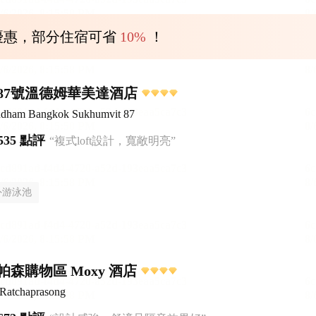
優惠，部分住宿可省
10%
！
87號溫德姆華美達酒店
dham Bangkok Sukhumvit 87
535 點評
“複式loft設計，寬敞明亮”
外游泳池
森購物區 Moxy 酒店
Ratchaprasong