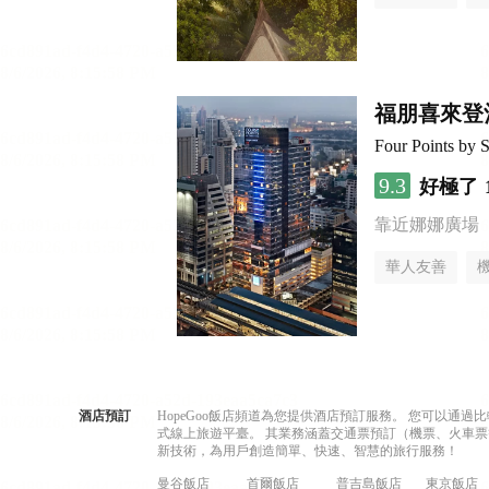
福朋喜來登
Four Points by 
9.3
好極了
靠近娜娜廣場
華人友善
酒店預訂
HopeGoo飯店頻道為您提供酒店預訂服務。 您可以通
式線上旅遊平臺。 其業務涵蓋交通票預訂（機票、火車票
新技術，為用戶創造簡單、快速、智慧的旅行服務！
曼谷飯店
首爾飯店
普吉島飯店
東京飯店