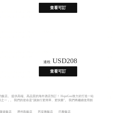
查看可訂
USD
208
連稅
查看可訂
店。 提供高端、高品質的海外酒店預訂！ HopeGoo致力於打造一站
之一，。 我們的使命是“讓旅行更簡單、更快樂”。 我們將繼續使用創
隆玻飯店
濟州島飯店
芭堤雅飯店
巴黎飯店