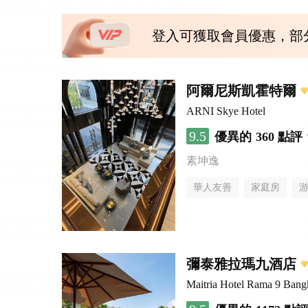
登入可獲取會員優惠，部
阿爾尼斯凱霍特爾
ARNI Skye Hotel
9.5
優異的
360 點評
素坤逸
華人友善
家庭房
彌泰雅拉瑪九酒店
Maitria Hotel Rama 9 Bang