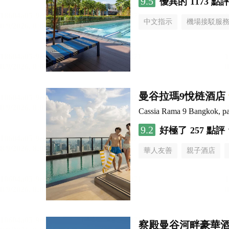
9.5
優異的
1173 點
中文指示
機場接駁服
曼谷拉瑪9悅梿酒店
Cassia Rama 9 Bangkok, pa
9.2
好極了
257 點評
華人友善
親子酒店
察殿曼谷河畔豪華