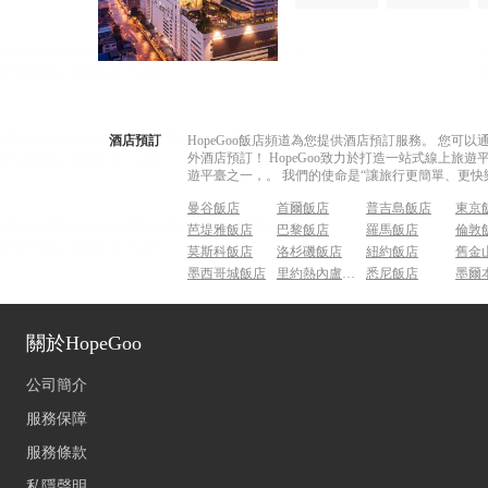
酒店預訂
HopeGoo飯店頻道為您提供酒店預訂服務。 您
外酒店預訂！ HopeGoo致力於打造一站式線上
遊平臺之一，。 我們的使命是“讓旅行更簡單、更快
曼谷飯店
首爾飯店
普吉島飯店
東京
芭堤雅飯店
巴黎飯店
羅馬飯店
倫敦
莫斯科飯店
洛杉磯飯店
紐約飯店
舊金
墨西哥城飯店
里約熱內盧飯店
悉尼飯店
墨爾
關於HopeGoo
公司簡介
服務保障
服務條款
私隱聲明