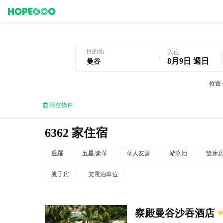
曼谷酒店預訂
目的地
入住
8月9日 週日
位置
清空條件
6362 家住宿
暹羅
五星/豪華
華人友善
游泳池
雙床
親子房
充電泊車位
察殿曼谷沙吞酒店