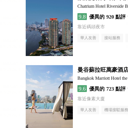
Chatrium Hotel Riverside 
9.8
優異的
920 點評
靠近碼頭夜市
華人友善
接站服務
曼谷蘇拉旺萬豪酒
Bangkok Marriott Hotel th
9.6
優異的
723 點評
靠近像素大廈
華人友善
機場接駁服