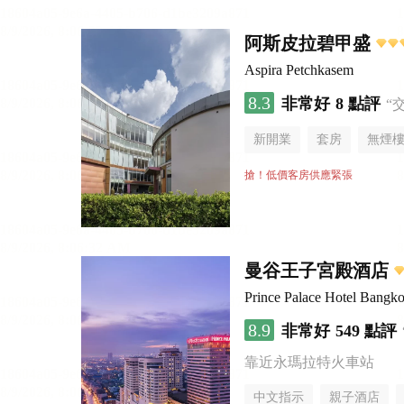
阿斯皮拉碧甲盛
Aspira Petchkasem
8.3
非常好
8 點評
“
新開業
套房
無煙
搶！低價客房供應緊張
曼谷王子宮殿酒店
Prince Palace Hotel Bangk
8.9
非常好
549 點評
靠近永瑪拉特火車站
中文指示
親子酒店