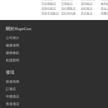
芭堤雅飯店
巴黎飯店
羅馬飯店
倫敦
莫斯科飯店
洛杉磯飯店
紐約飯店
舊金
墨西哥城飯店
里約熱內盧飯店
悉尼飯店
墨爾
關於HopeGoo
公司簡介
服務保障
服務條款
私隱聲明
發現
旅遊指南
訂酒店
中國酒店
香港酒店