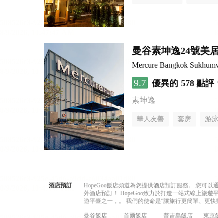
曼谷素坤逸24號美
Mercure Bangkok Sukhumv
9.7
優異的
578 點評
素坤逸
華人友善
套房
游
酒店預訂
HopeGoo飯店頻道為您提供酒店預訂服務。 您
外酒店預訂！ HopeGoo致力於打造一站式線上
遊平臺之一，。 我們的使命是“讓旅行更簡單、更快
曼谷飯店
首爾飯店
普吉島飯店
東京