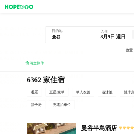
曼谷酒店預訂
目的地
入住
8月9日 週日
位置
清空條件
6362 家住宿
暹羅
五星/豪華
華人友善
游泳池
雙床
親子房
充電泊車位
曼谷半島酒店