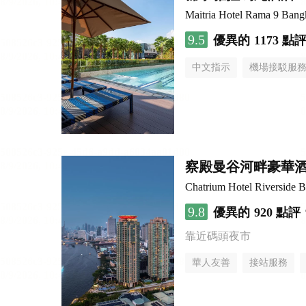
Maitria Hotel Rama 9 Bang
9.5
優異的
1173 點
中文指示
機場接駁服
察殿曼谷河畔豪華
Chatrium Hotel Riverside 
9.8
優異的
920 點評
靠近碼頭夜市
華人友善
接站服務