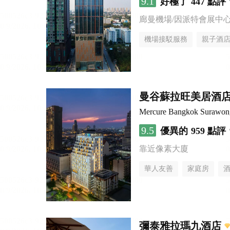
9.1
好極了
447 點評
廊曼機場/因派特會展中
機場接駁服務
親子酒
曼谷蘇拉旺美居酒
Mercure Bangkok Surawon
9.5
優異的
959 點評
靠近像素大廈
華人友善
家庭房
彌泰雅拉瑪九酒店