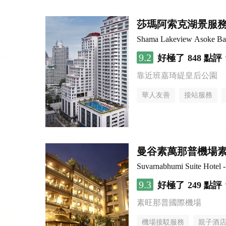
莎瑪阿索克湖景服
Shama Lakeview Asoke B
9.2
好極了
848 點評
靠近班嘉琦緹皇后公園
華人友善
接站服務
曼谷素萬那普機場
Suvarnabhumi Suite Hotel 
9.3
好極了
249 點評
素旺那普國際機場
機場接駁服務
親子酒