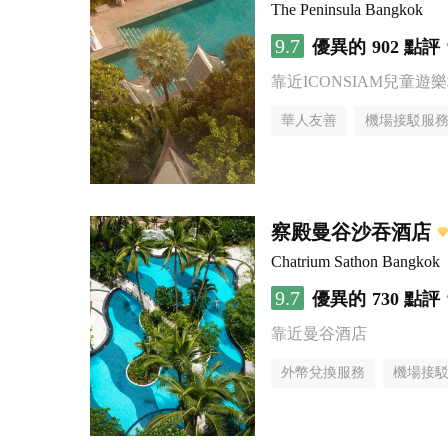
The Peninsula Bangkok
9.7
優異的
902 點評
靠近ICONSIAM兒童遊
華人友善
機場接駁服
察殿曼谷沙吞酒店
Chatrium Sathon Bangkok
9.7
優異的
730 點評
靠近曼谷酒店
外幣兌換服務
機場接