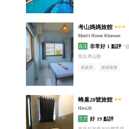
考山媽媽旅館
Mam's House Khaosan
8.3
非常好
1 點評
“
靠近考山路
家庭房
無煙樓層
蜂巢28號旅館
Hive28
7.7
好
19 點評
靠近拉加曼加拉體育場