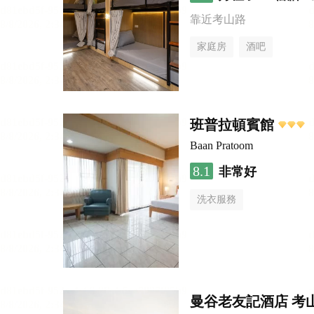
靠近考山路
家庭房
酒吧
班普拉頓賓館
Baan Pratoom
8.1
非常好
洗衣服務
曼谷老友記酒店 考