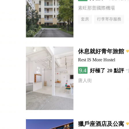
素旺那普國際機場
套房
行李寄存服務
休息就好青年旅館
Rest IS More Hostel
9.4
好極了
20 點評
唐人街
獵戶座酒店及公寓