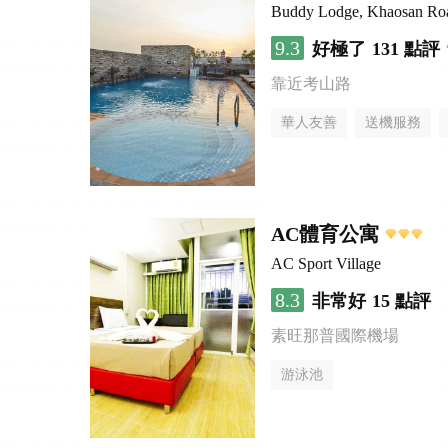
Buddy Lodge, Khaosan Ro
9.3
好極了
131 點評
靠近考山路
華人友善
送機服務
AC體育公寓
AC Sport Village
8.3
非常好
15 點評
素旺那普國際機場
游泳池