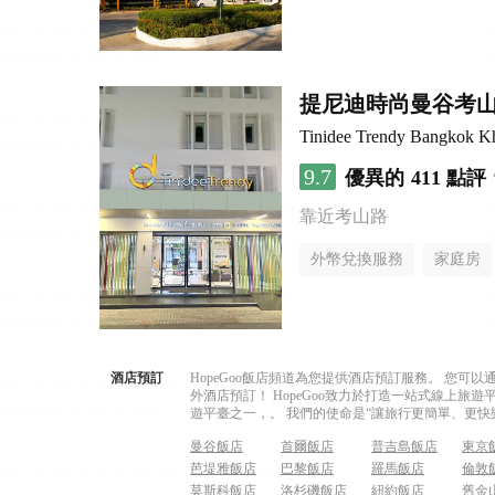
提尼迪時尚曼谷考
Tinidee Trendy Bangkok K
9.7
優異的
411 點評
靠近考山路
外幣兌換服務
家庭房
酒店預訂
HopeGoo飯店頻道為您提供酒店預訂服務。 您
外酒店預訂！ HopeGoo致力於打造一站式線上
遊平臺之一，。 我們的使命是“讓旅行更簡單、更快
曼谷飯店
首爾飯店
普吉島飯店
東京
芭堤雅飯店
巴黎飯店
羅馬飯店
倫敦
莫斯科飯店
洛杉磯飯店
紐約飯店
舊金