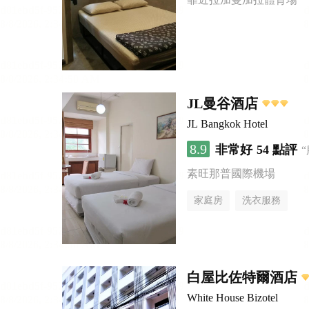
JL曼谷酒店
JL Bangkok Hotel
8.9
非常好
54 點評
素旺那普國際機場
家庭房
洗衣服務
白屋比佐特爾酒店
White House Bizotel