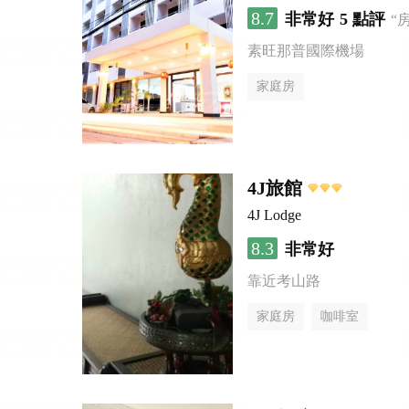
8.7
非常好
5 點評
“
素旺那普國際機場
家庭房
4J旅館
4J Lodge
8.3
非常好
靠近考山路
家庭房
咖啡室