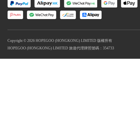
Copyright © 2026 HOPEGOO (HONGKONG) LIMITED 版權所有
HOPEGOO (HONGKONG) LIMITED 旅遊代理牌照號碼：354733