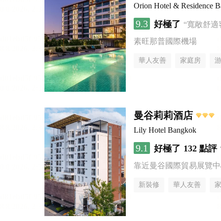
Orion Hotel & Residence 
9.3
好極了
“寬敞舒適
素旺那普國際機場
華人友善
家庭房
曼谷莉莉酒店
Lily Hotel Bangkok
9.1
好極了
132 點評
靠近曼谷國際貿易展覽中
新裝修
華人友善