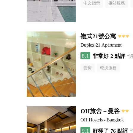
中文指示
接站服務
複式21號公寓
Duplex 21 Apartment
8.1
非常好
2 點評
“
套房
乾洗服務
OH旅舍－曼谷
OH Hostels - Bangkok
9.1
好極了
76 點評