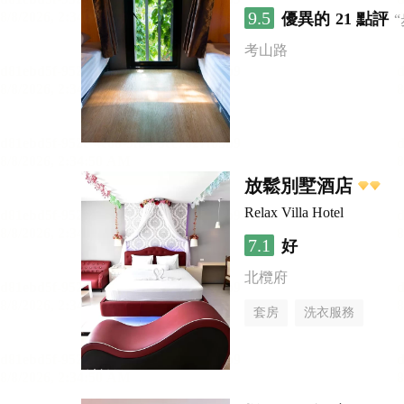
9.5
優異的
21 點評
考山路
放鬆別墅酒店
Relax Villa Hotel
7.1
好
北欖府
套房
洗衣服務