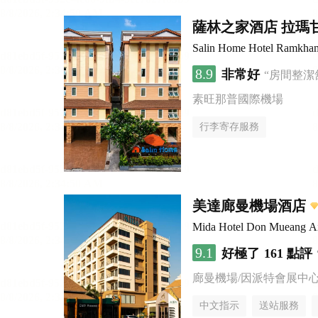
薩林之家酒店 拉瑪
Salin Home Hotel Ramkha
8.9
非常好
“房間整潔
素旺那普國際機場
行李寄存服務
美達廊曼機場酒店
Mida Hotel Don Mueang Ai
9.1
好極了
161 點評
廊曼機場/因派特會展中
中文指示
送站服務