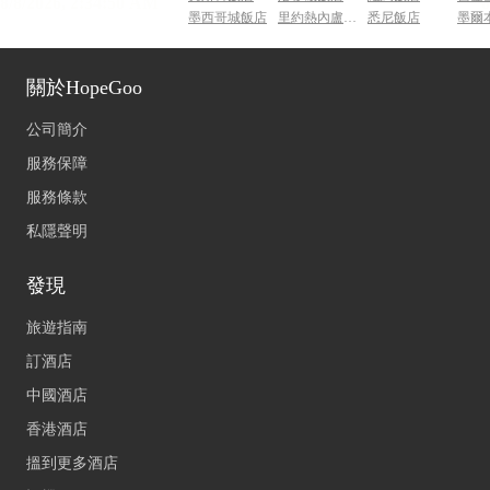
墨西哥城飯店
里約熱內盧飯店
悉尼飯店
墨爾
關於HopeGoo
公司簡介
服務保障
服務條款
私隱聲明
發現
旅遊指南
訂酒店
中國酒店
香港酒店
搵到更多酒店