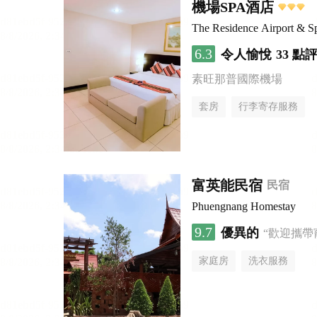
機場SPA酒店
The Residence Airport & S
6.3
令人愉悅
33 點
素旺那普國際機場
套房
行李寄存服務
富英能民宿
民宿
Phuengnang Homestay
9.7
優異的
“歡迎攜帶
家庭房
洗衣服務