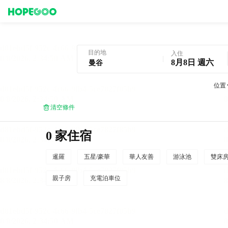
曼谷酒店預訂
目的地
入住
8月8日 週六
位置
清空條件
0 家住宿
暹羅
五星/豪華
華人友善
游泳池
雙床
親子房
充電泊車位