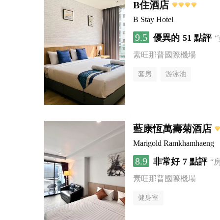
B住酒店
B Stay Hotel
9.5
優異的
51 點評
素旺那普國際機場
套房
游泳池
藍康恆萬壽菊酒店
Marigold Ramkhamhaeng
8.9
非常好
7 點評
“
素旺那普國際機場
健身室