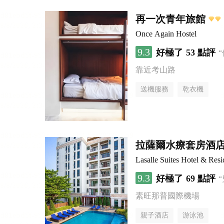
再一次青年旅館
Once Again Hostel
9.3
好極了
53 點評
靠近考山路
送機服務
乾衣機
拉薩爾水療套房酒
Lasalle Suites Hotel & Res
9.3
好極了
69 點評
素旺那普國際機場
親子酒店
游泳池