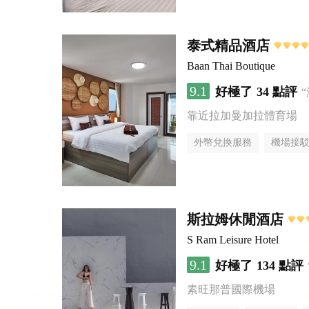
泰式精品酒店
Baan Thai Boutique
9.1
好極了
34 點評
靠近拉加曼加拉體育場
外幣兌換服務
機場接
斯拉姆休閒酒店
S Ram Leisure Hotel
9.1
好極了
134 點評
素旺那普國際機場