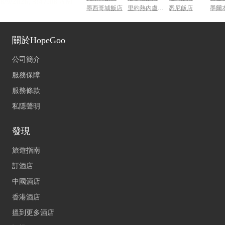
墨西哥城飯店
里約熱內盧飯店
悉尼飯店
墨爾
關於HopeGoo
公司簡介
服務保障
服務條款
私隱聲明
發現
旅遊指南
訂酒店
中國酒店
香港酒店
搵到更多酒店