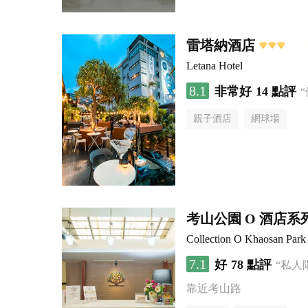
雷塔納酒店
Letana Hotel
8.1
非常好
14 點評
親子酒店
網球場
考山公園 O 酒店系
Collection O Khaosan Park
7.1
好
78 點評
“私人
靠近考山路