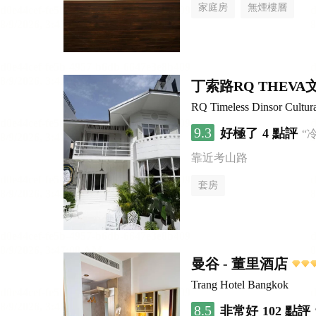
家庭房
無煙樓層
丁索路RQ THEV
RQ Timeless Dinsor Cultur
9.3
好極了
4 點評
“
靠近考山路
套房
曼谷 - 董里酒店
Trang Hotel Bangkok
8.5
非常好
102 點評