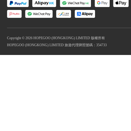
Copyright © 2026 HOPEGOO (HONGKONG) LIMITED 版權所有
HOPEGOO (HONGKONG) LIMITED 旅遊代理牌照號碼：354733