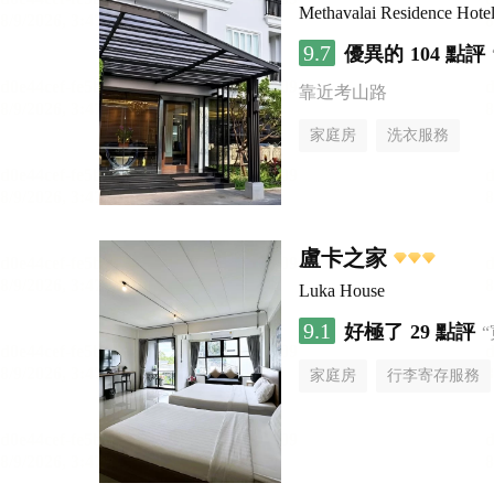
Methavalai Residence Hote
9.7
優異的
104 點評
靠近考山路
家庭房
洗衣服務
盧卡之家
Luka House
9.1
好極了
29 點評
家庭房
行李寄存服務