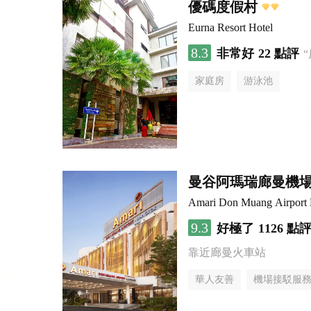
優碼度假村
Eurna Resort Hotel
8.3
非常好
22 點評
家庭房
游泳池
曼谷阿瑪瑞廊曼機
Amari Don Muang Airport
9.3
好極了
1126 點
靠近廊曼火車站
華人友善
機場接駁服