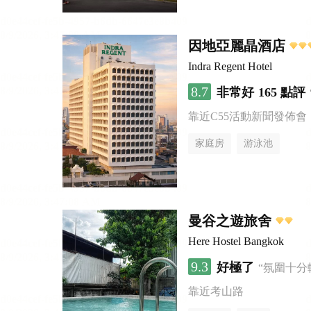
因地亞麗晶酒店
Indra Regent Hotel
8.7
非常好
165 點評
靠近C55活動新聞發佈會
家庭房
游泳池
曼谷之遊旅舍
Here Hostel Bangkok
9.3
好極了
“氛圍十分
靠近考山路