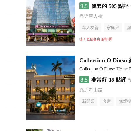
9.5
優異的
505 點評
靠近唐人街
華人友善
家庭房
搶！低價客房僅剩1間
Collection O Di
Collection O Dinso Home 
8.5
非常好
18 點評
靠近考山路
新開業
套房
無煙