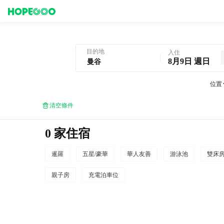
曼谷酒店預訂
目的地
入住
8月9日 週日
位置
清空條件
0 家住宿
暹羅
五星/豪華
華人友善
游泳池
雙床
親子房
充電泊車位