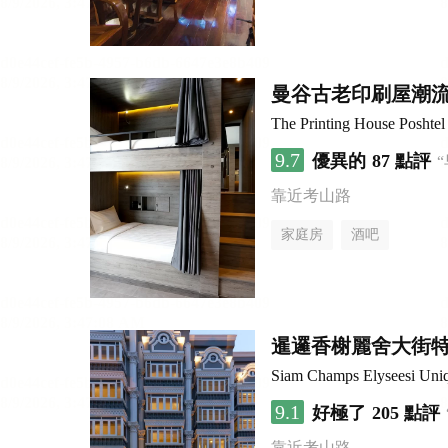
曼谷古老印刷屋潮
The Printing House Poshtel
9.7
優異的
87 點評
靠近考山路
家庭房
酒吧
暹邏香榭麗舍大街
Siam Champs Elyseesi Uni
9.1
好極了
205 點評
靠近考山路