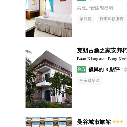
素旺那普國際機場
家庭房
行李寄存服務
克朗古桑之家安邦
Baan Klangsuan Bang Kor
9.5
優異的
8 點評
“
兒童遊樂區
曼谷城市旅館