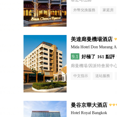
外幣兌換服務
家庭房
美達廊曼機場酒店
Mida Hotel Don Mueang Ai
9.1
好極了
161 點評
廊曼機場/因派特會展中
中文指示
送站服務
曼谷京華大酒店
Hotel Royal Bangkok