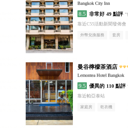
Bangkok City Inn
8.5
非常好
49 點評
靠近C55活動新聞發佈會
外幣兌換服務
套房
曼谷檸檬茶酒店
Lemontea Hotel Bangkok
9.5
優異的
110 點評
靠近帕亞泰站
家庭房
乾衣機