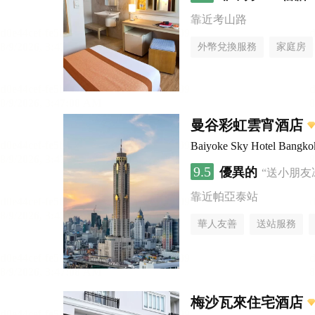
靠近考山路
外幣兌換服務
家庭房
曼谷彩虹雲宵酒店
Baiyoke Sky Hotel Bangko
9.5
優異的
“送小朋友
靠近帕亞泰站
華人友善
送站服務
梅沙瓦來住宅酒店