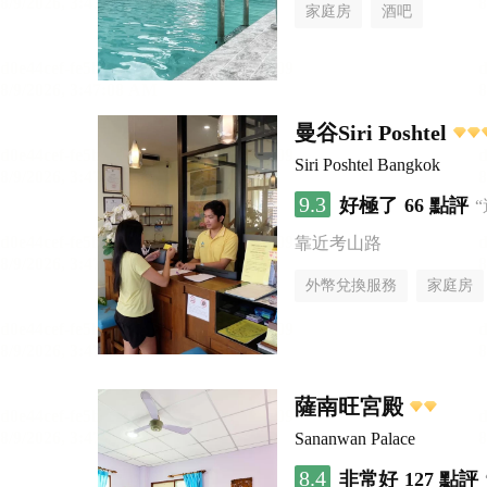
家庭房
酒吧
曼谷Siri Poshtel
Siri Poshtel Bangkok
9.3
好極了
66 點評
靠近考山路
外幣兌換服務
家庭房
薩南旺宮殿
Sananwan Palace
8.4
非常好
127 點評