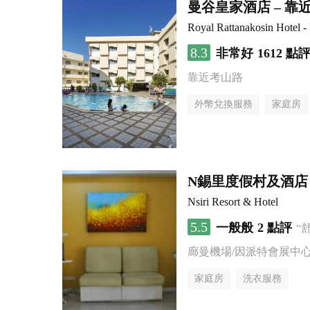
曼谷皇家酒店 – 
Royal Rattanakosin Hotel 
8.3
非常好
1612 點
靠近考山路
外幣兌換服務
家庭房
N錫里度假村及酒店
Nsiri Resort & Hotel
5.5
一般般
2 點評
“
廊曼機場/因派特會展中
家庭房
洗衣服務