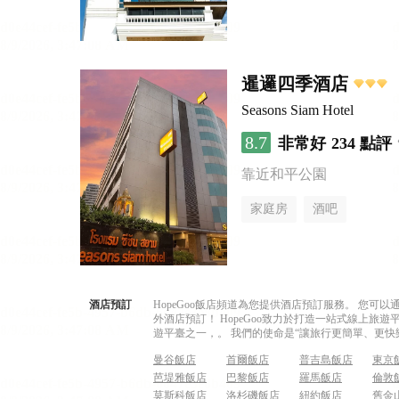
暹邏四季酒店
Seasons Siam Hotel
8.7
非常好
234 點評
靠近和平公園
家庭房
酒吧
酒店預訂
HopeGoo飯店頻道為您提供酒店預訂服務。 您
外酒店預訂！ HopeGoo致力於打造一站式線上
遊平臺之一，。 我們的使命是“讓旅行更簡單、更快
曼谷飯店
首爾飯店
普吉島飯店
東京
芭堤雅飯店
巴黎飯店
羅馬飯店
倫敦
莫斯科飯店
洛杉磯飯店
紐約飯店
舊金