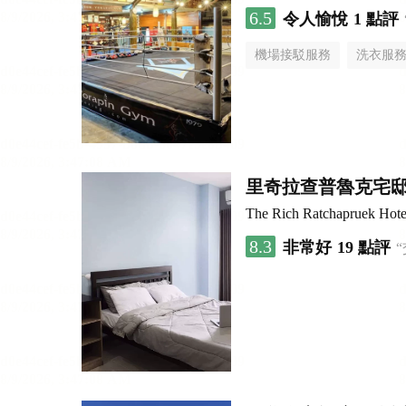
6.5
令人愉悅
1 點評
機場接駁服務
洗衣服
里奇拉查普魯克宅
The Rich Ratchapruek Hote
8.3
非常好
19 點評