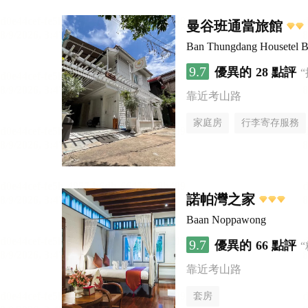
曼谷班通當旅館
Ban Thungdang Housetel 
9.7
優異的
28 點評
靠近考山路
家庭房
行李寄存服務
諾帕灣之家
Baan Noppawong
9.7
優異的
66 點評
靠近考山路
套房