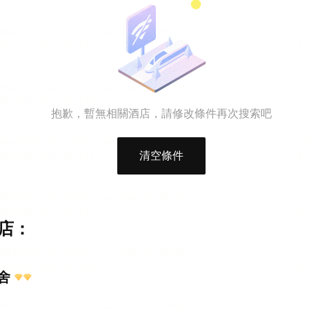
抱歉，暫無相關酒店，請修改條件再次搜索吧
清空條件
店：
舍