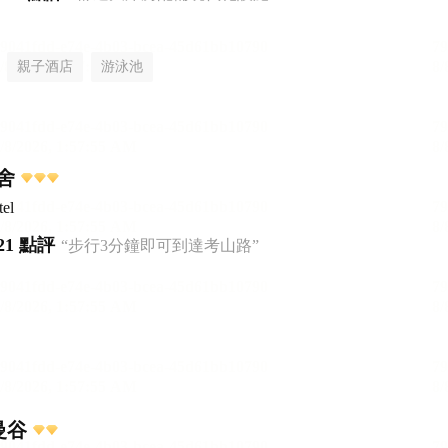
親子酒店
游泳池
舍
el
21 點評
“步行3分鐘即可到達考山路”
曼谷