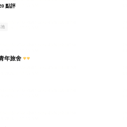
20 點評
泳池
青年旅舍