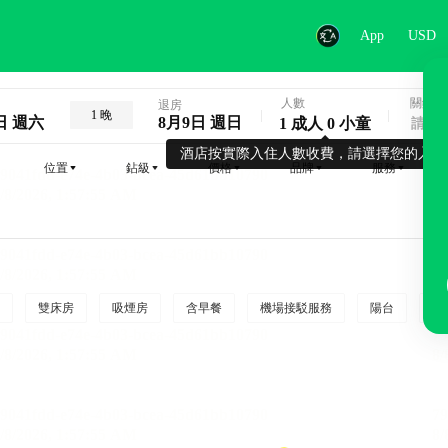
App
USD
人數
關鍵字
退房
1 晚
日 週六
8月9日 週日
1 成人 0 小童
酒店按實際入住人數收費，請選擇您的入住
位置
鉆級
價格
品牌
服務
雙床房
吸煙房
含早餐
機場接駁服務
陽台
行