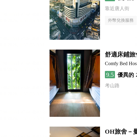
靠近唐人街
外幣兌換服務
舒適床鋪旅
Comfy Bed Host
9.5
優異的
考山路
OH旅舍－