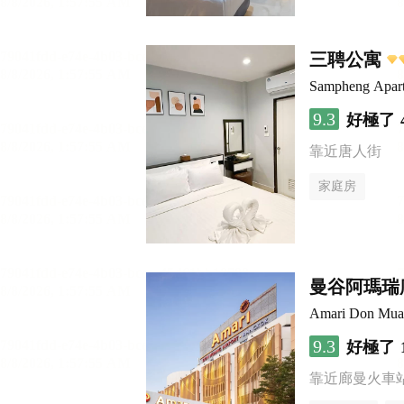
三聘公寓
Sampheng Apar
9.3
好極了
靠近唐人街
家庭房
曼谷阿瑪瑞
Amari Don Mua
9.3
好極了
靠近廊曼火車