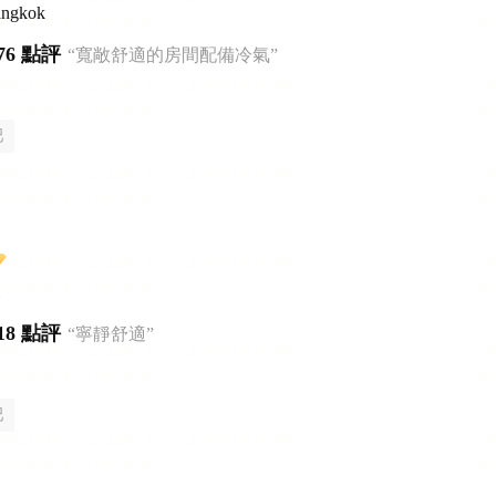
angkok
76 點評
“寬敞舒適的房間配備冷氣”
吧
18 點評
“寧靜舒適”
吧