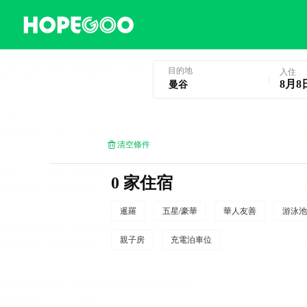
曼谷酒店預訂
目的地
入住
8月8
清空條件
0 家住宿
暹羅
五星/豪華
華人友善
游泳池
親子房
充電泊車位