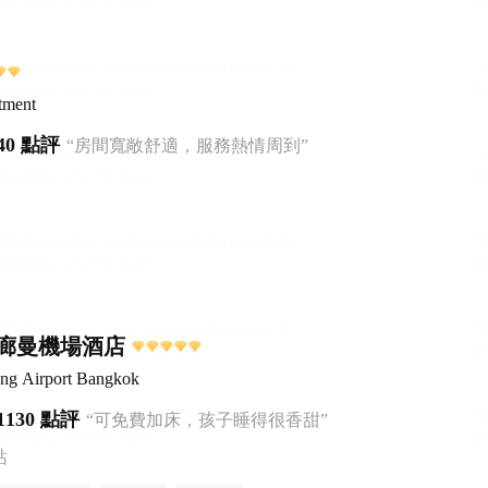
tment
40 點評
“房間寬敞舒適，服務熱情周到”
廊曼機場酒店
ng Airport Bangkok
1130 點評
“可免費加床，孩子睡得很香甜”
站