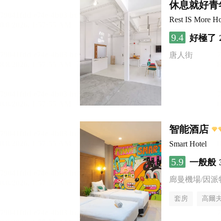
休息就好青
Rest IS More Ho
9.4
好極了
唐人街
智能酒店
Smart Hotel
5.9
一般般
廊曼機場/因派
套房
高爾