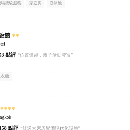
機場接駁服務
家庭房
游泳池
旅館
tel
53 點評
“位置優越，親子活動豐富”
乾衣機
angkok
458 點評
“舒適大床房配備現代化設施”