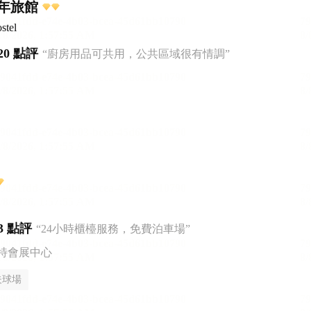
年旅館
stel
20 點評
“廚房用品可共用，公共區域很有情調”
3 點評
“24小時櫃檯服務，免費泊車場”
特會展中心
夫球場