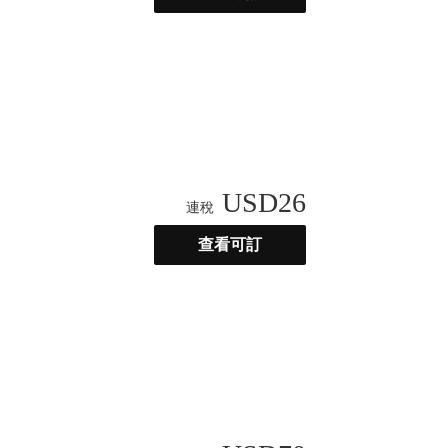
USD
26
連稅
查看可訂