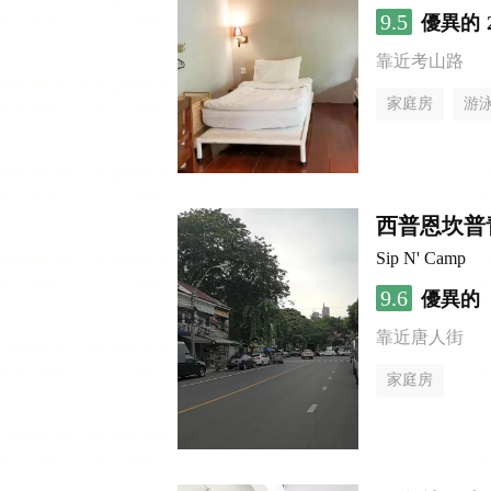
9.5
優異的
靠近考山路
家庭房
游
西普恩坎普
Sip N' Camp
9.6
優異的
靠近唐人街
家庭房