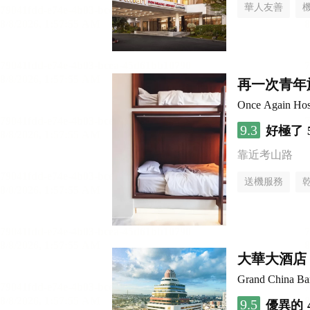
華人友善
再一次青年
Once Again Hos
9.3
好極了
靠近考山路
送機服務
大華大酒店
Grand China B
9.5
優異的