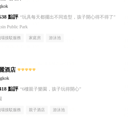
gkok
638 點評
“玩具每天都擺出不同造型，孩子開心得不得了”
n Public Park
機場接駁服務
家庭房
游泳池
麗酒店
ngkok
418 點評
“6樓親子樂園，孩子玩得開心”
園
機場接駁服務
親子酒店
游泳池