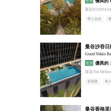
9.9
優異的
靠近ICONSI
華人友善
曼谷沙吞日
Grand Nikko Ba
9.9
優異的
靠近The Mellow 
新開業
華
曼谷香格里