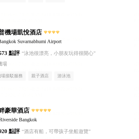
普機場凱悅酒店
Bangkok Suvarnabhumi Airport
573 點評
“泳池很漂亮，小朋友玩得很開心”
機場
機場接駁服務
親子酒店
游泳池
畔豪華酒店
Riverside Bangkok
920 點評
“酒店有船，可帶孩子坐船遊覽”