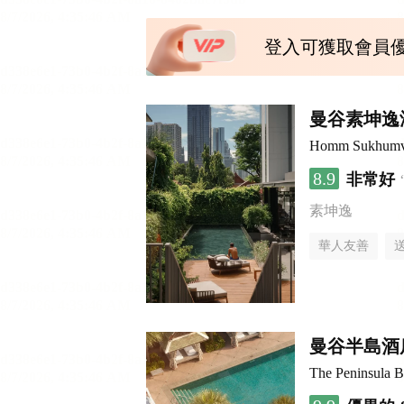
登入可獲取會員
曼谷素坤逸
Homm Sukhumv
8.9
非常好
素坤逸
華人友善
曼谷半島酒
The Peninsula 