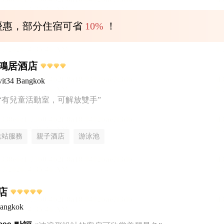
優惠，部分住宿可省
10%
！
鴻居酒店
it34 Bangkok
“有兒童活動室，可解放雙手”
送站服務
親子酒店
游泳池
店
Bangkok