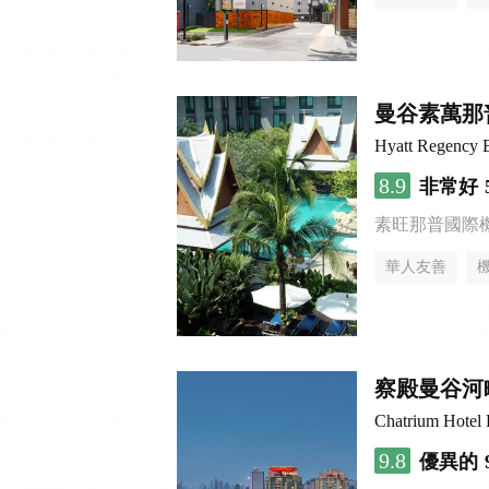
曼谷素萬那
Hyatt Regency 
8.9
非常好
素旺那普國際
華人友善
察殿曼谷河
Chatrium Hotel 
9.8
優異的