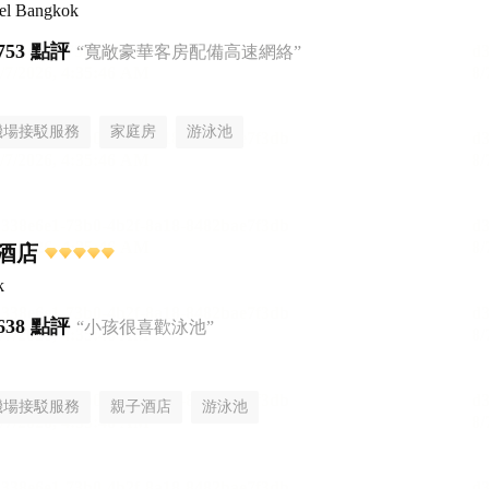
tel Bangkok
753 點評
“寬敞豪華客房配備高速網絡”
機場接駁服務
家庭房
游泳池
酒店
k
638 點評
“小孩很喜歡泳池”
機場接駁服務
親子酒店
游泳池