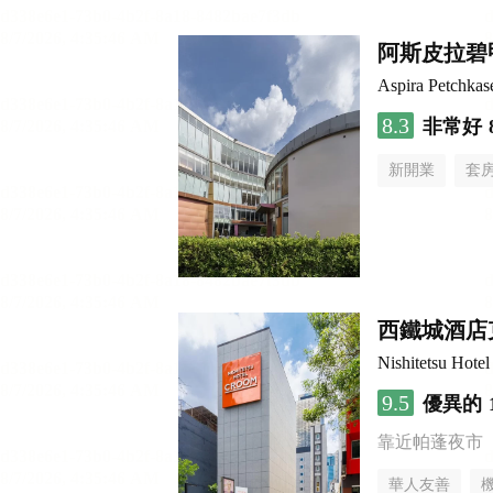
阿斯皮拉碧
Aspira Petchka
8.3
非常好
新開業
套
西鐵城酒店
Nishitetsu Hot
9.5
優異的
靠近帕蓬夜市
華人友善