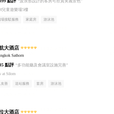
899 點評
“波浪形設計的客房可欣賞美麗景色”
AM兒童遊樂場5樓
機場接駁服務
家庭房
游泳池
航大酒店
ngkok Sathorn
35 點評
“多功能廳及會議室設施完善”
at Silom
人友善
送站服務
套房
游泳池
拉大酒店