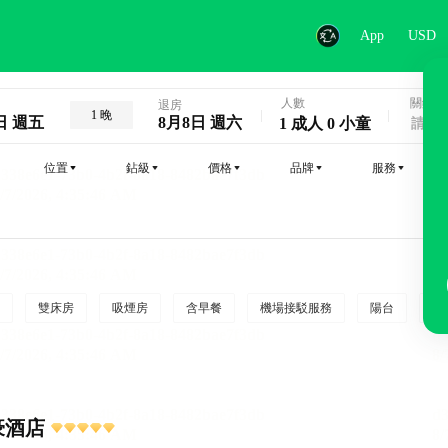
App
USD
人數
關鍵字
退房
1 晚
日 週五
8月8日 週六
1 成人 0 小童
位置
鉆級
價格
品牌
服務
雙床房
吸煙房
含早餐
機場接駁服務
陽台
行
豪酒店