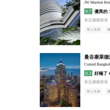
JW Marriott Ho
9.7
優異的
靠近娜娜廣場
華人友善
曼谷康萊德
Conrad Bangko
9.3
好極了
靠近娜娜廣場
華人友善