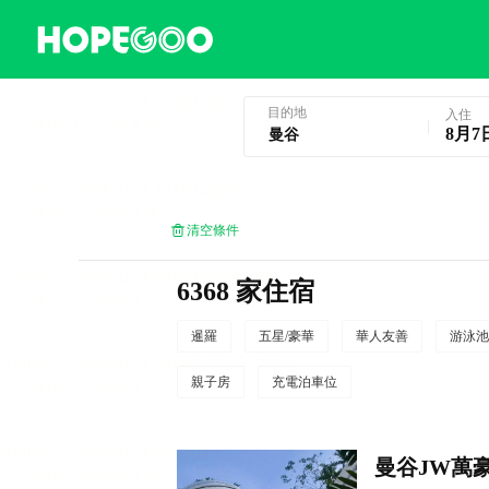
曼谷酒店預訂
目的地
入住
8月7
清空條件
6368 家住宿
暹羅
五星/豪華
華人友善
游泳池
親子房
充電泊車位
曼谷JW萬