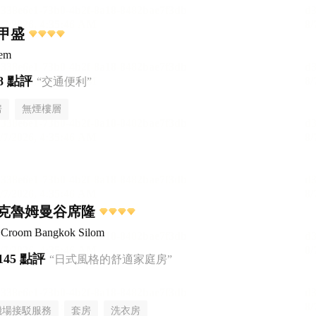
甲盛
sem
8 點評
“交通便利”
房
無煙樓層
克魯姆曼谷席隆
el Croom Bangkok Silom
145 點評
“日式風格的舒適家庭房”
機場接駁服務
套房
洗衣房