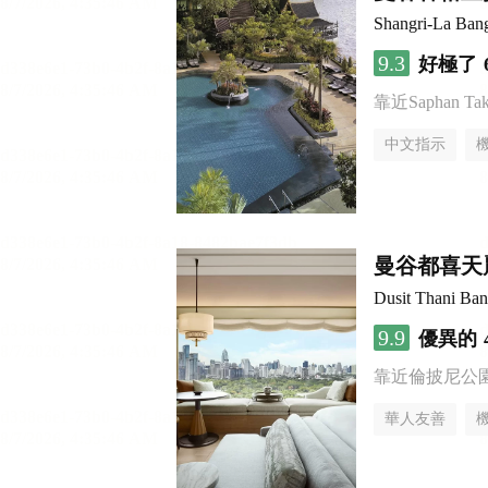
Shangri-La Ban
9.3
好極了
靠近Saphan Taksi
中文指示
曼谷都喜天
Dusit Thani Ba
9.9
優異的
靠近倫披尼公
華人友善