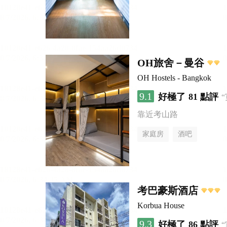
OH旅舍－曼谷
OH Hostels - Bangkok
9.1
好極了
81 點評
靠近考山路
家庭房
酒吧
考巴豪斯酒店
Korbua House
9.3
好極了
86 點評