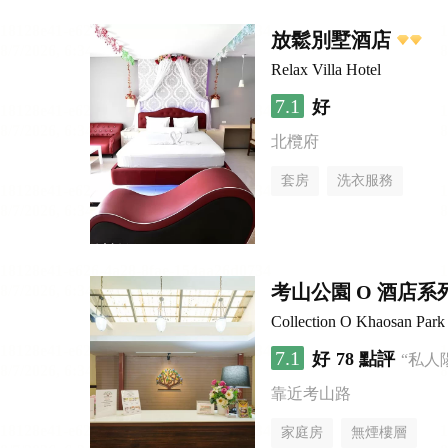
放鬆別墅酒店
Relax Villa Hotel
7.1
好
北欖府
套房
洗衣服務
考山公園 O 酒店系
Collection O Khaosan Park
7.1
好
78 點評
“私人
靠近考山路
家庭房
無煙樓層