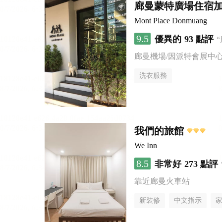
廊曼蒙特廣場住宿
Mont Place Donmuang
9.5
優異的
93 點評
廊曼機場/因派特會展中
洗衣服務
我們的旅館
We Inn
8.5
非常好
273 點評
靠近廊曼火車站
新裝修
中文指示