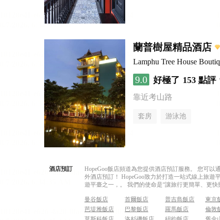
蘭普樹屋精品酒店
Lamphu Tree House Boutiq
9.0
好極了
153 點評
靠近考山路
套房
游泳池
酒店預訂
HopeGoo飯店頻道為您提供酒店預訂服務。 您
外酒店預訂！ HopeGoo致力於打造一站式線上
遊平臺之一，。 我們的使命是“讓旅行更簡單、更快
曼谷飯店
首爾飯店
普吉島飯店
東京
芭堤雅飯店
巴黎飯店
羅馬飯店
倫敦
莫斯科飯店
洛杉磯飯店
紐約飯店
舊金