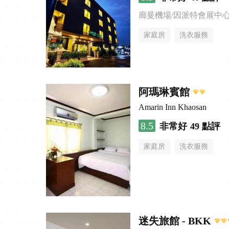
廊曼機場/因派特會展中
家庭房
洗衣服務
阿瑪琳賓館
Amarin Inn Khaosan
8.5
非常好
49 點評
家庭房
洗衣服務
迷失旅館 - BKK