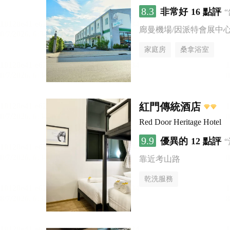
8.3
非常好
16 點評
廊曼機場/因派特會展中
家庭房
桑拿浴室
紅門傳統酒店
Red Door Heritage Hotel
9.9
優異的
12 點評
靠近考山路
乾洗服務