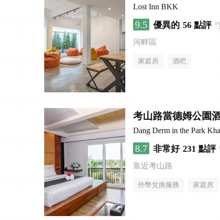
Lost Inn BKK
9.5
優異的
56 點評
河畔區
家庭房
酒吧
考山路當德姆公園
Dang Derm in the Park Kh
8.7
非常好
231 點評
靠近考山路
外幣兌換服務
家庭房