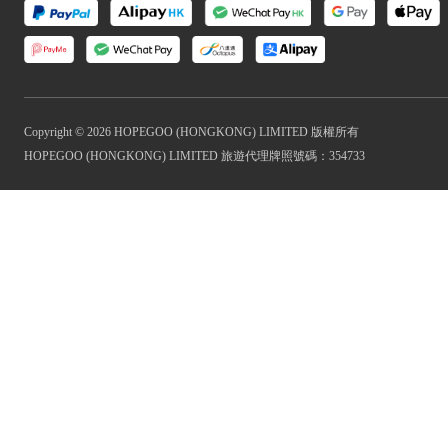
Copyright © 2026 HOPEGOO (HONGKONG) LIMITED 版權所有
HOPEGOO (HONGKONG) LIMITED 旅遊代理牌照號碼：354733