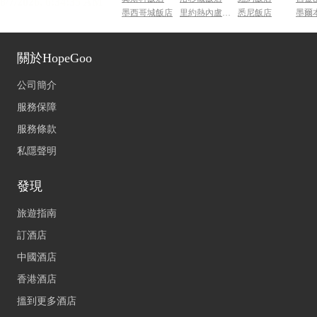
墨西哥城飯店
里約熱內盧飯店
悉尼飯店
墨爾
關於HopeGoo
公司簡介
服務保障
服務條款
私隱聲明
發現
旅遊指南
訂酒店
中國酒店
香港酒店
搵到更多酒店