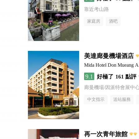
靠近考山路
家庭房
酒吧
美達廊曼機場酒店
Mida Hotel Don Mueang Ai
9.1
好極了
161 點評
廊曼機場/因派特會展中
中文指示
送站服務
再一次青年旅館