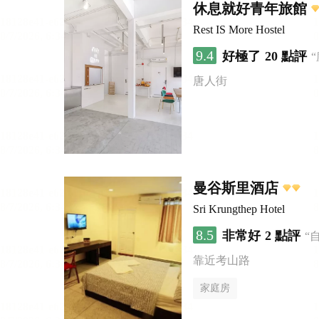
休息就好青年旅館
Rest IS More Hostel
9.4
好極了
20 點評
唐人街
曼谷斯里酒店
Sri Krungthep Hotel
8.5
非常好
2 點評
“
靠近考山路
家庭房