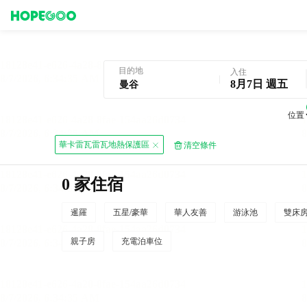
曼谷酒店預訂
目的地
入住
8月7日 週五
位置
華卡雷瓦雷瓦地熱保護區
清空條件
0 家住宿
暹羅
五星/豪華
華人友善
游泳池
雙床
親子房
充電泊車位