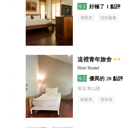
9.1
好極了
1 點評
湖景房
洗衣服務
這裡青年旅舍
Here Hostel
9.5
優異的
20 點評
靠近考山路
家庭房
游泳池