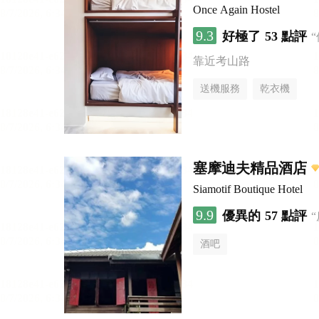
Once Again Hostel
9.3
好極了
53 點評
靠近考山路
送機服務
乾衣機
塞摩迪夫精品酒店
Siamotif Boutique Hotel
9.9
優異的
57 點評
酒吧