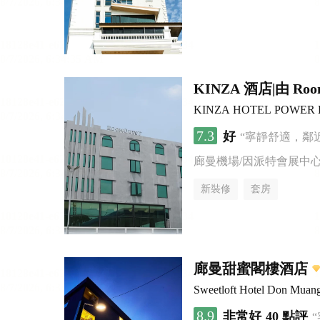
KINZA 酒店|由 Roo
KINZA HOTEL POWER B
7.3
好
“寧靜舒適，鄰
廊曼機場/因派特會展中
新裝修
套房
廊曼甜蜜閣樓酒店
Sweetloft Hotel Don Muan
8.9
非常好
40 點評