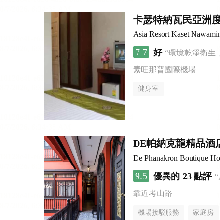
卡瑟特納瓦民亞洲
Asia Resort Kaset Nawami
7.7
好
“環境乾淨衛生
素旺那普國際機場
健身室
DE帕納克龍精品酒
De Phanakron Boutique Ho
9.5
優異的
23 點評
靠近考山路
機場接駁服務
家庭房