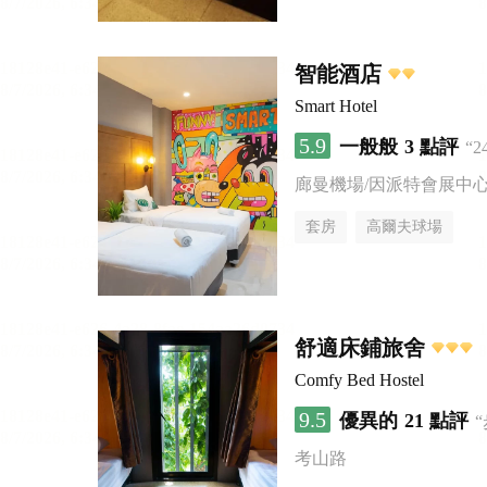
智能酒店
Smart Hotel
5.9
一般般
3 點評
“
廊曼機場/因派特會展中
套房
高爾夫球場
舒適床鋪旅舍
Comfy Bed Hostel
9.5
優異的
21 點評
考山路