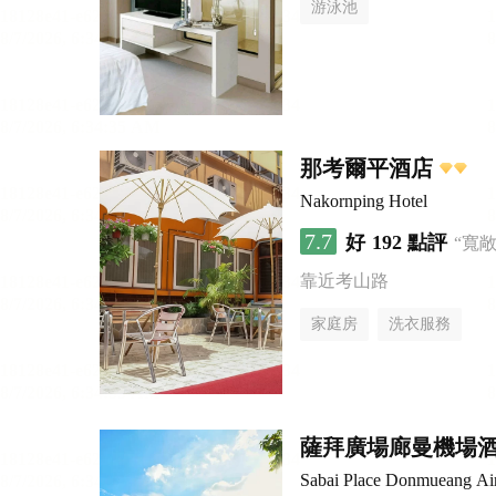
游泳池
那考爾平酒店
Nakornping Hotel
7.7
好
192 點評
“寬
靠近考山路
家庭房
洗衣服務
薩拜廣場廊曼機場
Sabai Place Donmueang Air