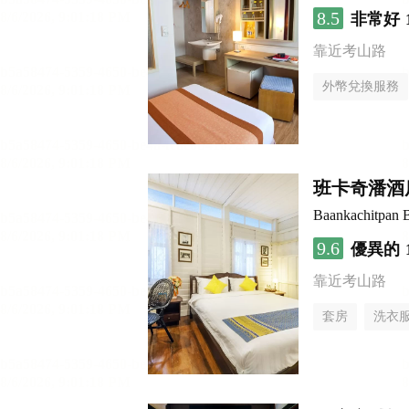
8.5
非常好
靠近考山路
外幣兌換服務
班卡奇潘酒
Baankachitpan 
9.6
優異的
靠近考山路
套房
洗衣