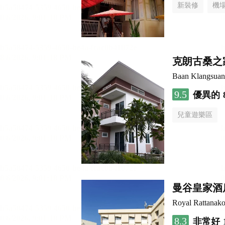
新裝修
機
克朗古桑之
Baan Klangsuan
9.5
優異的
兒童遊樂區
曼谷皇家酒
Royal Rattanako
8.3
非常好