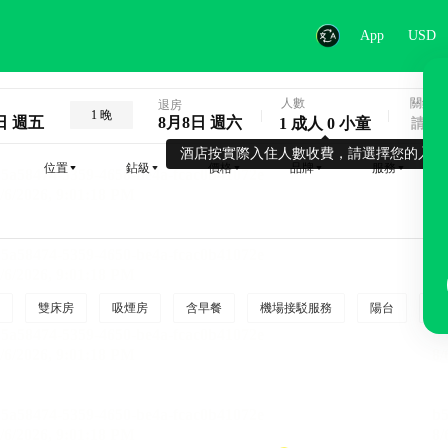
App
USD
人數
關鍵字
退房
1 晚
日 週五
8月8日 週六
1 成人 0 小童
酒店按實際入住人數收費，請選擇您的入住
位置
鉆級
價格
品牌
服務
雙床房
吸煙房
含早餐
機場接駁服務
陽台
行