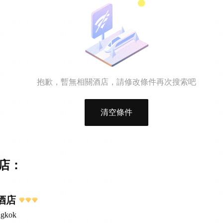
抱歉，暫無相關酒店，請修改條件再次搜索吧
清空條件
店：
里酒店
ngkok