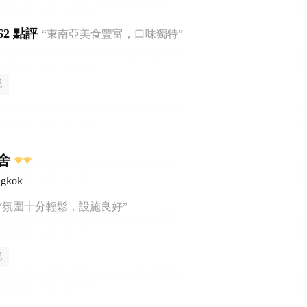
62 點評
“東南亞美食豐富，口味獨特”
吧
舍
ngkok
“氛圍十分輕鬆，設施良好”
吧