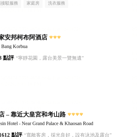
場接駁服務
家庭房
洗衣服務
家安邦柯布阿酒店
 Bang Korbua
8 點評
“寧靜花園，露台美景一覽無遺”
店 – 靠近大皇宮和考山路
sin Hotel - Near Grand Palace & Khaosan Road
1612 點評
“寬敞客房，採光良好，設有泳池及露台”