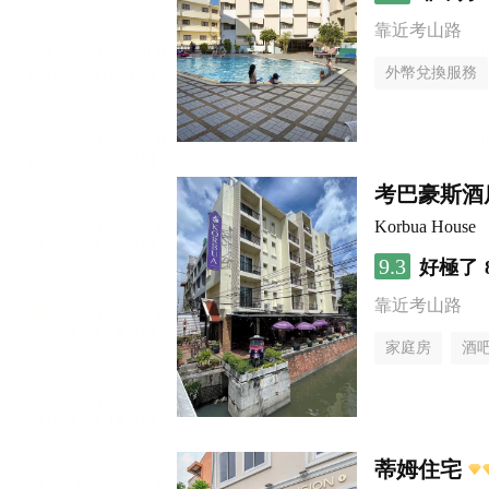
靠近考山路
外幣兌換服務
考巴豪斯酒
Korbua House
9.3
好極了
靠近考山路
家庭房
酒
蒂姆住宅