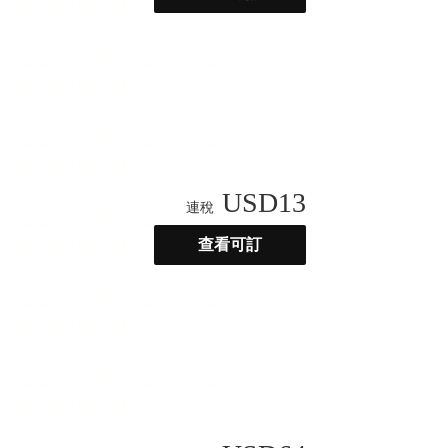
USD
13
連稅
查看可訂