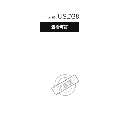
USD
38
連稅
查看可訂