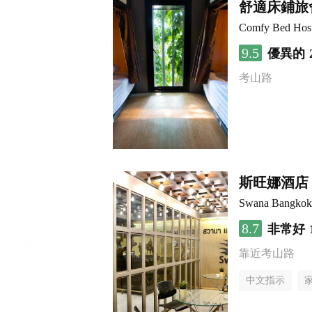
舒適床鋪旅
Comfy Bed Host
9.5
優異的
考山路
斯旺娜酒店
Swana Bangkok
8.7
非常好
靠近考山路
中文指示