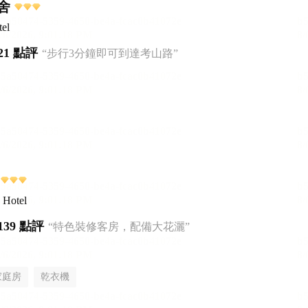
舍
el
21 點評
“步行3分鐘即可到達考山路”
 Hotel
139 點評
“特色裝修客房，配備大花灑”
家庭房
乾衣機