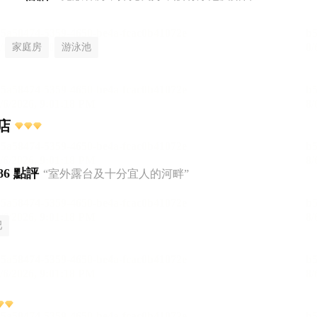
家庭房
游泳池
店
86 點評
“室外露台及十分宜人的河畔”
吧