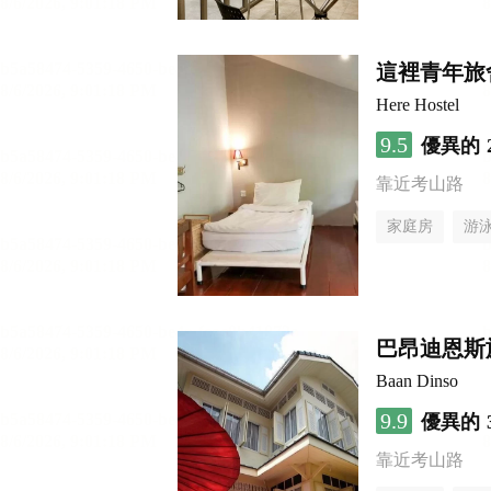
這裡青年旅
Here Hostel
9.5
優異的
靠近考山路
家庭房
游
巴昂迪恩斯
Baan Dinso
9.9
優異的
靠近考山路