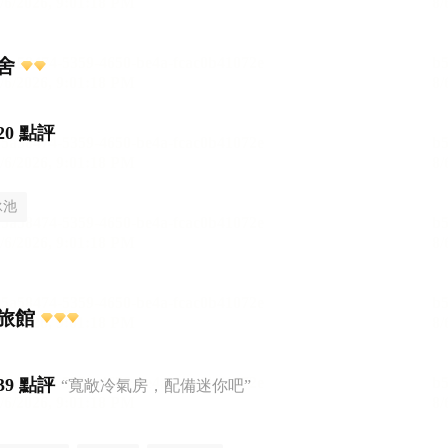
舍
20 點評
泳池
旅館
39 點評
“寬敞冷氣房，配備迷你吧”