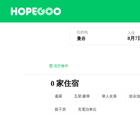
曼谷酒店預訂
目的地
入住
8月7
清空條件
0 家住宿
暹羅
五星/豪華
華人友善
游泳池
親子房
充電泊車位