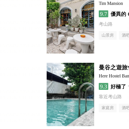
Tim Mansion
9.7
優異的
考山路
山景房
酒
曼谷之遊旅
Here Hostel Ba
9.3
好極了
靠近考山路
家庭房
酒