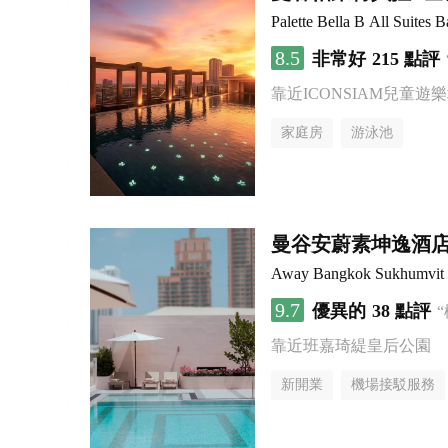
Palette Bella B All Suites 
8.5
非常好
215 點評
靠近ICONSIAM兒童遊
家庭房
游泳池
曼谷安蔚素坤逸酒
Away Bangkok Sukhumvit
9.7
優異的
38 點評
靠近班嘉琦緹皇后公園
新開業
機場接駁服務