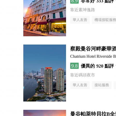
8.9
非常好
333 點評
靠近素坤逸路
華人友善
機場接駁服
察殿曼谷河畔豪華
Chatrium Hotel Riverside 
9.8
優異的
920 點評
靠近碼頭夜市
華人友善
接站服務
曼谷帕萊特貝拉B全