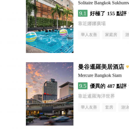
Solitaire Bangkok Sukhumv
9.1
好極了
155 點評
靠近娜娜廣場
華人友善
家庭房
曼谷暹羅美居酒店
Mercure Bangkok Siam
9.5
優異的
487 點評
靠近暹羅海洋世界
華人友善
套房
游