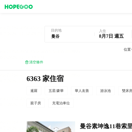
曼谷酒店預訂
目的地
入住
8月7日 週五
位置
清空條件
6363 家住宿
暹羅
五星/豪華
華人友善
游泳池
雙床
親子房
充電泊車位
曼谷素坤逸11巷索里