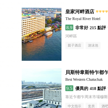
皇家河畔酒店
The Royal River Hotel
8.9
非常好
215 點評
河畔區
親子酒店
游泳池
貝斯特韋斯特乍都
Best Western Chatuchak
9.5
優異的
418 點評
靠近乍都乍周末市場穆斯
中文指示
套房
酒