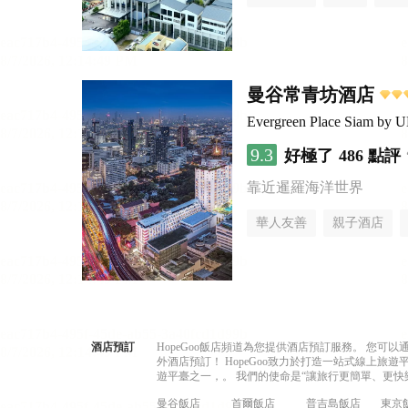
曼谷常青坊酒店
Evergreen Place Siam by 
9.3
好極了
486 點評
靠近暹羅海洋世界
華人友善
親子酒店
酒店預訂
HopeGoo飯店頻道為您提供酒店預訂服務。 您
外酒店預訂！ HopeGoo致力於打造一站式線上
遊平臺之一，。 我們的使命是“讓旅行更簡單、更快
曼谷飯店
首爾飯店
普吉島飯店
東京