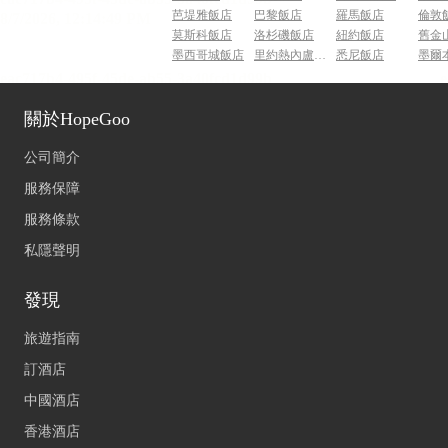
芭堤雅飯店
巴黎飯店
羅馬飯店
倫敦
莫斯科飯店
洛杉磯飯店
紐約飯店
舊金
墨西哥城飯店
里約熱內盧飯店
悉尼飯店
墨爾
關於HopeGoo
公司簡介
服務保障
服務條款
私隱聲明
發現
旅遊指南
訂酒店
中國酒店
香港酒店