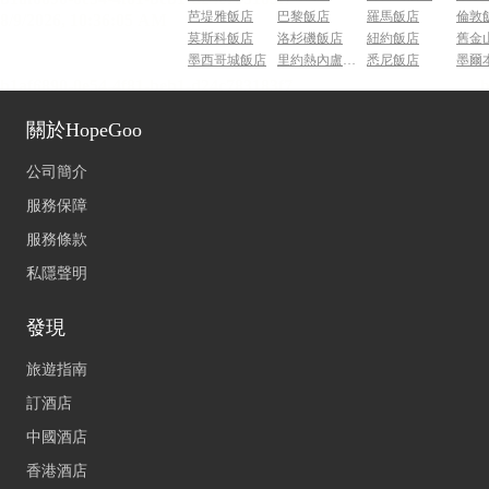
芭堤雅飯店
巴黎飯店
羅馬飯店
倫敦
莫斯科飯店
洛杉磯飯店
紐約飯店
舊金
墨西哥城飯店
里約熱內盧飯店
悉尼飯店
墨爾
關於HopeGoo
公司簡介
服務保障
服務條款
私隱聲明
發現
旅遊指南
訂酒店
中國酒店
香港酒店