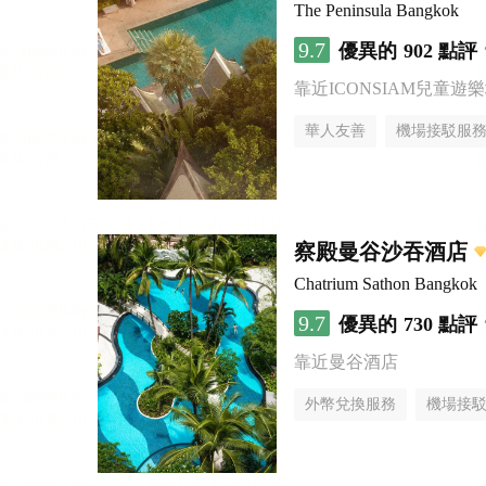
The Peninsula Bangkok
9.7
優異的
902 點評
靠近ICONSIAM兒童遊
華人友善
機場接駁服
察殿曼谷沙吞酒店
Chatrium Sathon Bangkok
9.7
優異的
730 點評
靠近曼谷酒店
外幣兌換服務
機場接