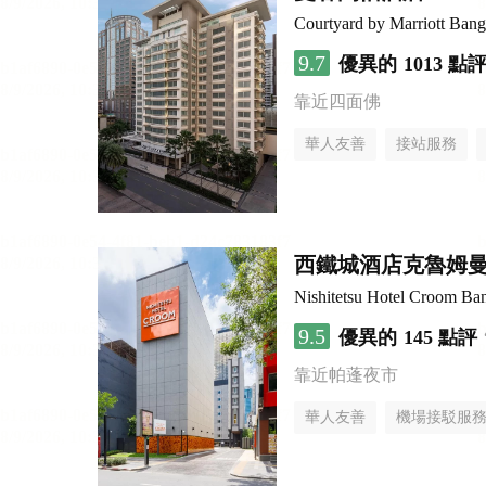
Courtyard by Marriott Ban
9.7
優異的
1013 點
靠近四面佛
華人友善
接站服務
西鐵城酒店克魯姆
Nishitetsu Hotel Croom Ba
9.5
優異的
145 點評
靠近帕蓬夜市
華人友善
機場接駁服