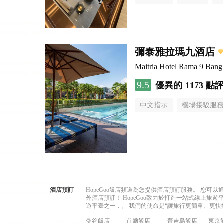
彌泰雅拉瑪九酒店
Maitria Hotel Rama 9 Bang
9.5
優異的
1173 點
中文指示
機場接駁服
酒店預訂
HopeGoo飯店頻道為您提供酒店預訂服務。 您
外酒店預訂！ HopeGoo致力於打造一站式線上
遊平臺之一，。 我們的使命是“讓旅行更簡單、更快
曼谷飯店
首爾飯店
普吉島飯店
東京