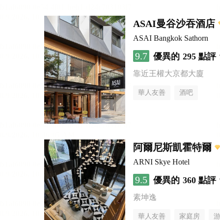
ASAI曼谷沙吞酒店
ASAI Bangkok Sathorn
9.7
優異的
295 點評
靠近王權大京都大廈
華人友善
酒吧
阿爾尼斯凱霍特爾
ARNI Skye Hotel
9.5
優異的
360 點評
素坤逸
華人友善
家庭房