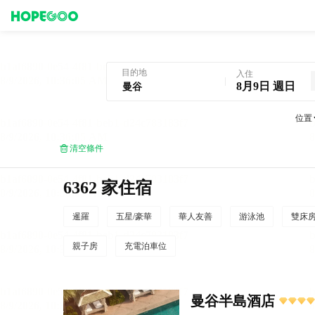
曼谷酒店預訂
目的地
入住
8月9日 週日
位置
清空條件
6362 家住宿
暹羅
五星/豪華
華人友善
游泳池
雙床
親子房
充電泊車位
曼谷半島酒店