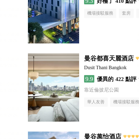
9.3
好極了
410 點評
機場接駁服務
套房
曼谷都喜天麗酒店
Dusit Thani Bangkok
9.9
優異的
422 點評
靠近倫披尼公園
華人友善
機場接駁服
曼谷萬怡酒店