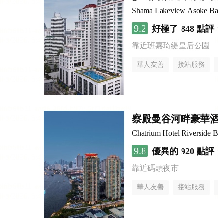
Shama Lakeview Asoke B
9.2
好極了
848 點評
靠近班嘉琦緹皇后公園
華人友善
接站服務
察殿曼谷河畔豪華
Chatrium Hotel Riverside 
9.8
優異的
920 點評
靠近碼頭夜市
華人友善
接站服務