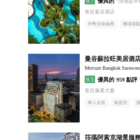
9.7
優異的
“泳池從早
靠近曼谷酒店
外幣兌換服務
機場接
曼谷蘇拉旺美居酒
Mercure Bangkok Surawon
9.5
優異的
959 點評
靠近像素大廈
華人友善
家庭房
莎瑪阿索克湖景服