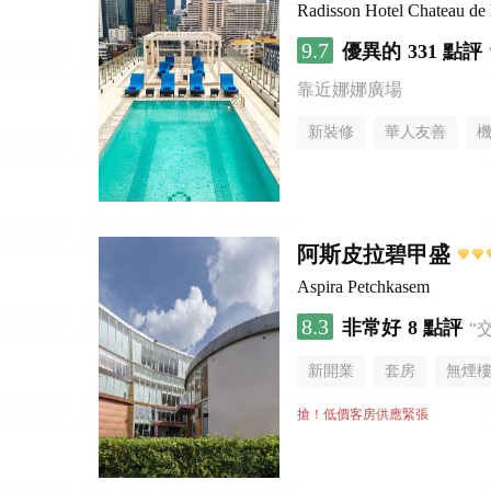
Radisson Hotel Chateau d
9.7
優異的
331 點評
靠近娜娜廣場
新裝修
華人友善
阿斯皮拉碧甲盛
Aspira Petchkasem
8.3
非常好
8 點評
“
新開業
套房
無煙
搶！低價客房供應緊張