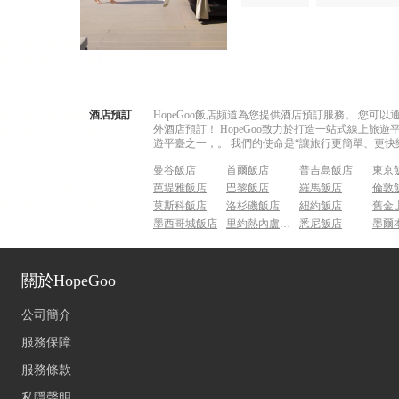
酒店預訂
HopeGoo飯店頻道為您提供酒店預訂服務。 您
外酒店預訂！ HopeGoo致力於打造一站式線上
遊平臺之一，。 我們的使命是“讓旅行更簡單、更快
曼谷飯店
首爾飯店
普吉島飯店
東京
芭堤雅飯店
巴黎飯店
羅馬飯店
倫敦
莫斯科飯店
洛杉磯飯店
紐約飯店
舊金
墨西哥城飯店
里約熱內盧飯店
悉尼飯店
墨爾
關於HopeGoo
公司簡介
服務保障
服務條款
私隱聲明