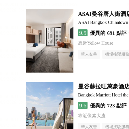
ASAI曼谷唐人街酒
ASAI Bangkok Chinatown
9.5
優異的
691 點評
靠近Yellow House
華人友善
機場接駁服
曼谷蘇拉旺萬豪酒
Bangkok Marriott Hotel th
9.6
優異的
723 點評
靠近像素大廈
華人友善
機場接駁服