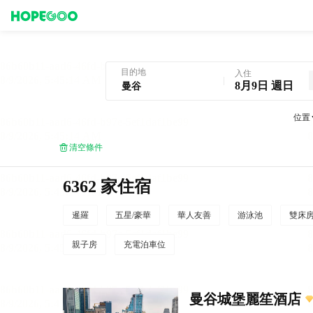
曼谷酒店預訂
目的地
入住
8月9日 週日
位置
清空條件
6362 家住宿
暹羅
五星/豪華
華人友善
游泳池
雙床
親子房
充電泊車位
曼谷城堡麗笙酒店