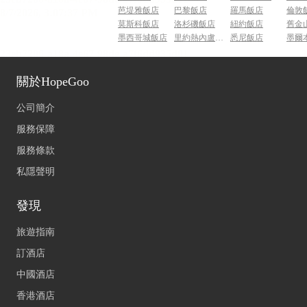
芭堤雅飯店
巴黎飯店
羅馬飯店
倫敦
莫斯科飯店
洛杉磯飯店
紐約飯店
舊金
墨西哥城飯店
里約熱內盧飯店
悉尼飯店
墨爾
關於HopeGoo
公司簡介
服務保障
服務條款
私隱聲明
發現
旅遊指南
訂酒店
中國酒店
香港酒店