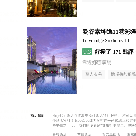
曼谷素坤逸11巷彩
Travelodge Sukhumvit 11
9.3
好極了
171 點評
靠近娜娜廣場
華人友善
機場接駁服
酒店預訂
HopeGoo飯店頻道為您提供酒店預訂服務。 您
外酒店預訂！ HopeGoo致力於打造一站式線上
遊平臺之一，。 我們的使命是“讓旅行更簡單、更快
曼谷飯店
首爾飯店
普吉島飯店
東京