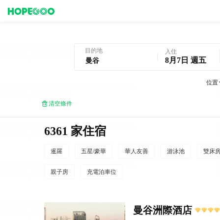
曼谷酒店預訂
目的地
入住
8月7日 週五
位置
清空條件
6361 家住宿
暹羅
五星/豪華
華人友善
游泳池
雙床
親子房
充電泊車位
曼谷洲際酒店