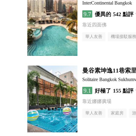
InterContinental Bangkok
9.7
優異的
542 點評
靠近四面佛
華人友善
機場接駁服
曼谷素坤逸11巷索里
Solitaire Bangkok Sukhumv
9.1
好極了
155 點評
靠近娜娜廣場
華人友善
家庭房