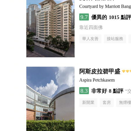
Courtyard by Marriott Ban
9.7
優異的
1015 點
靠近四面佛
華人友善
接站服務
阿斯皮拉碧甲盛
Aspira Petchkasem
8.3
非常好
8 點評
“
新開業
套房
無煙