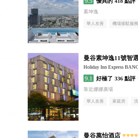
9.5
優異的
418 點評
素坤逸
華人友善
機場接駁服
曼谷素坤逸11號智
Holiday Inn Express B
9.1
好極了
336 點評
靠近娜娜廣場
華人友善
家庭房
曼谷萬怡酒店