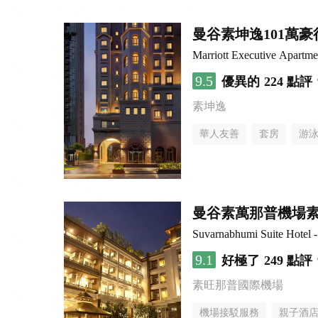
曼谷素坤逸101萬
Marriott Executive Apartm
9.5
優異的
224 點評
素坤逸
華人友善
套房
游
曼谷素萬那普機場
Suvarnabhumi Suite Hotel 
9.1
好極了
249 點評
素旺那普國際機場
機場接駁服務
親子酒