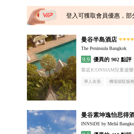
登入可獲取會員優惠，部
曼谷半島酒店
The Peninsula Bangkok
9.9
優異的
902 點評
靠近ICONSIAM兒童遊
華人友善
機場接駁服
曼谷素坤逸怡思得
INNSiDE by Meliá Bangko