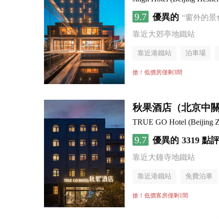
9.7
優異的
“窗外的景
靠近大郊亭地鐵站
靠近港鐵站
泊車場
無煙樓層
搶！低價房僅剩3間
秋果酒店（北京中
TRUE GO Hotel (Beijing 
9.7
優異的
3319 點
靠近大鐘寺地鐵站
靠近港鐵站
免費泊車
無煙樓層
搶！低價客房僅剩1間