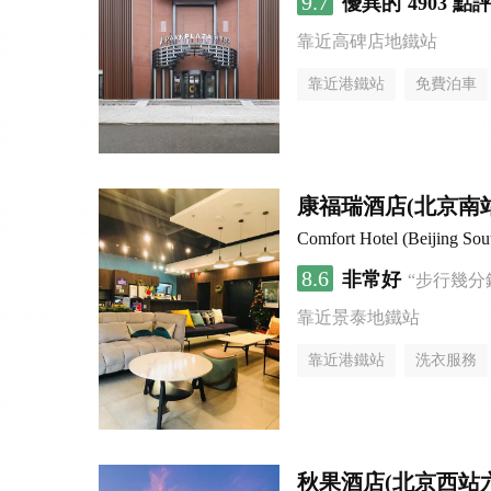
9.7
優異的
4903 點
靠近高碑店地鐵站
靠近港鐵站
免費泊車
康福瑞酒店(北京南
Comfort Hotel (Beijing Sou
8.6
非常好
“步行幾分
靠近景泰地鐵站
靠近港鐵站
洗衣服務
秋果酒店(北京西站