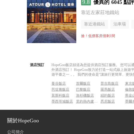
9.8
優異的
6045 點
靠近左家莊地鐵站
靠近港鐵站
泊車場
搶！低價客房僅剩1間
酒店預訂
HopeGoo飯店頻道為您提供酒店預訂服務。 您
外酒店預訂！ HopeGoo致力於打造一站式線上
遊平臺之一，。 我們的使命是“讓旅行更簡單、更快
曼谷飯店
首爾飯店
普吉島飯店
東京
芭堤雅飯店
巴黎飯店
羅馬飯店
倫敦
莫斯科飯店
洛杉磯飯店
紐約飯店
舊金
墨西哥城飯店
里約熱內盧飯店
悉尼飯店
墨爾
關於HopeGoo
公司簡介