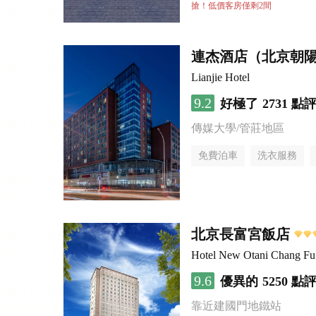
行李寄存服務
無煙樓
搶！低價客房僅剩2間
連杰酒店（北京朝
Lianjie Hotel
9.2
好極了
2731 點
傳媒大學/管莊地區
免費泊車
洗衣服務
北京長富宮飯店
Hotel New Otani Chang F
9.6
優異的
5250 點
靠近建國門地鐵站