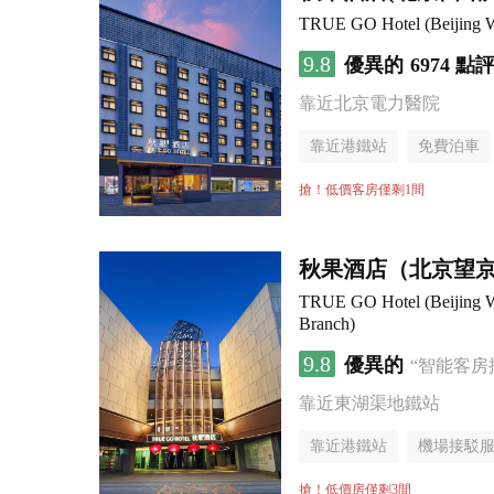
TRUE GO Hotel (Beijing We
9.8
優異的
6974 點
靠近北京電力醫院
靠近港鐵站
免費泊車
行李寄存服務
無煙樓
搶！低價客房僅剩1間
秋果酒店（北京望
TRUE GO Hotel (Beijing W
Branch)
9.8
優異的
“智能客房
靠近東湖渠地鐵站
靠近港鐵站
機場接駁
無煙樓層
搶！低價房僅剩3間