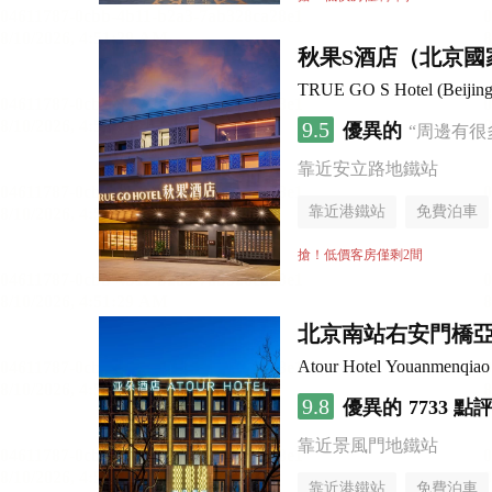
秋果S酒店（北京國
TRUE GO S Hotel (Beijing 
9.5
優異的
“周邊有很
靠近安立路地鐵站
靠近港鐵站
免費泊車
行李寄存服務
無煙樓
搶！低價客房僅剩2間
北京南站右安門橋
Atour Hotel Youanmenqiao 
9.8
優異的
7733 點
靠近景風門地鐵站
靠近港鐵站
免費泊車