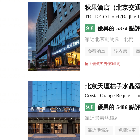
秋果酒店（北京交
TRUE GO Hotel (Beijing Ji
9.8
優異的
5374 點
靠近北京動物園 - 北門
免費泊車
洗衣房
搶！低價客房僅剩1間
北京天壇桔子水晶
Crystal Orange Beijing Tia
9.8
優異的
5486 點
靠近景泰地鐵站
靠近港鐵站
免費泊車