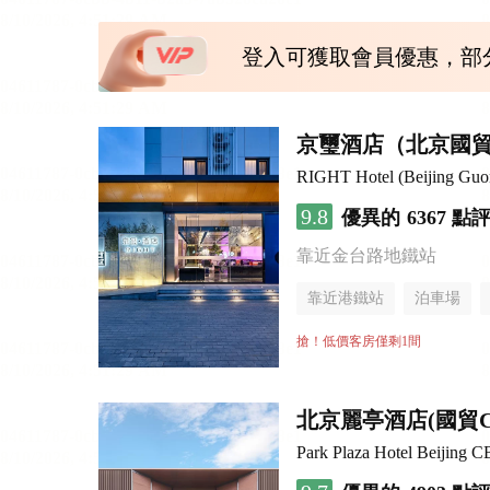
登入可獲取會員優惠，部
京璽酒店（北京國貿
RIGHT Hotel (Beijing Gu
9.8
優異的
6367 點
靠近金台路地鐵站
靠近港鐵站
泊車場
無煙樓層
搶！低價客房僅剩1間
北京麗亭酒店(國貿
Park Plaza Hotel Beijing 