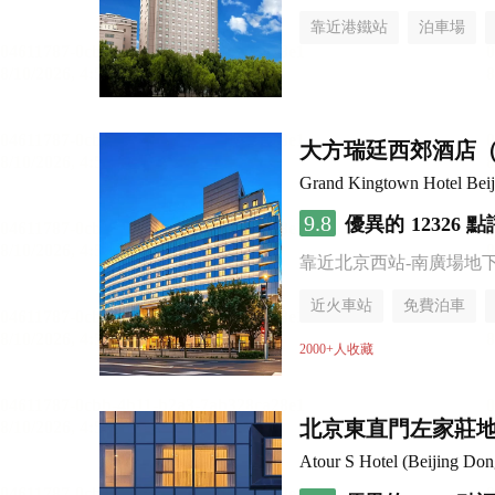
靠近港鐵站
泊車場
無煙樓層
大方瑞廷西郊酒店
Grand Kingtown Hotel Beiji
9.8
優異的
12326 點
靠近北京西站-南廣場地
近火車站
免費泊車
2000+人收藏
北京東直門左家莊地
Atour S Hotel (Beijing Do