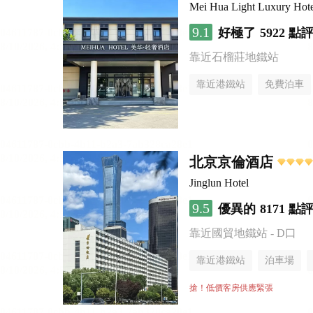
Mei Hua Light Luxury Hotel
9.1
好極了
5922 點
靠近石榴莊地鐵站
靠近港鐵站
免費泊車
無煙樓層
北京京倫酒店
Jinglun Hotel
9.5
優異的
8171 點
靠近國貿地鐵站 - D口
靠近港鐵站
泊車場
無煙樓層
搶！低價客房供應緊張