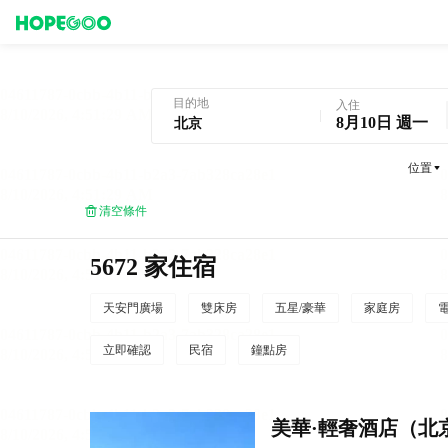
北京酒店預訂
目的地
入住
8月10日 週一
位置
清空條件
5672 家住宿
天安門廣場
雙床房
五星/豪華
家庭房
立即確認
民宿
鐘點房
美華·輕奢酒店（北