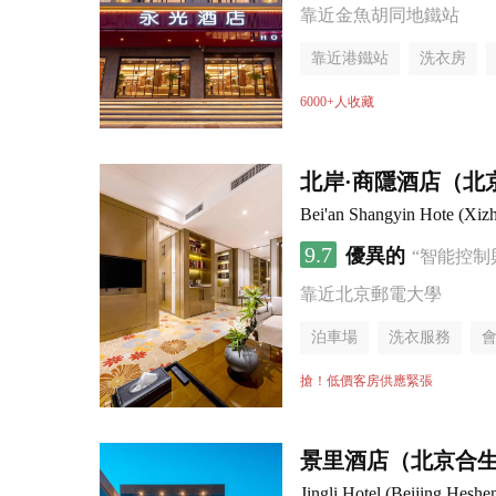
靠近金魚胡同地鐵站
靠近港鐵站
洗衣房
6000+人收藏
北岸·商隱酒店（北
Bei'an Shangyin Hote (Xizh
9.7
優異的
“智能控制
靠近北京郵電大學
泊車場
洗衣服務
搶！低價客房供應緊張
景里酒店（北京合
Jingli Hotel (Beijing Hesh