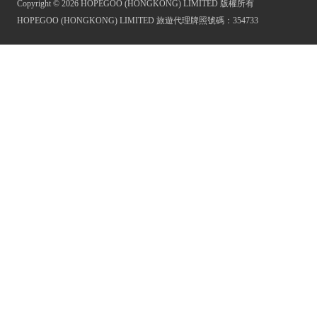
Copyright © 2026 HOPEGOO (HONGKONG) LIMITED 版權所有
HOPEGOO (HONGKONG) LIMITED 旅遊代理牌照號碼：354733