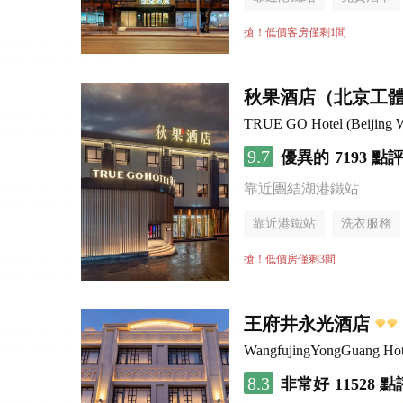
行李寄存服務
無煙樓
搶！低價客房僅剩1間
秋果酒店（北京工
TRUE GO Hotel (Beijing Wo
9.7
優異的
7193 點
靠近團結湖港鐵站
靠近港鐵站
洗衣服務
無煙樓層
搶！低價房僅剩3間
王府井永光酒店
WangfujingYongGuang Hot
8.3
非常好
11528 點