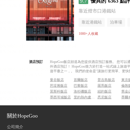
9.7
優異的
6363 點
靠近燈市口港鐵站
靠近港鐵站
泊車場
無煙樓層
1000+人收藏
酒店預訂
HopeGoo飯店頻道為您提供酒店預訂服務。 您
外酒店預訂！ HopeGoo致力於打造一站式線上
遊平臺之一，。 我們的使命是“讓旅行更簡單、更快
曼谷飯店
首爾飯店
普吉島飯店
東京
芭堤雅飯店
巴黎飯店
羅馬飯店
倫敦
莫斯科飯店
洛杉磯飯店
紐約飯店
舊金
墨西哥城飯店
里約熱內盧飯店
悉尼飯店
墨爾
關於HopeGoo
公司簡介