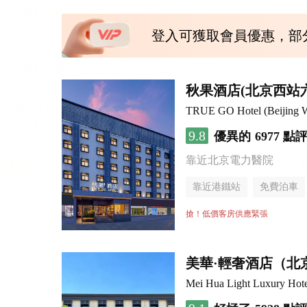
登入可獲取會員優惠，部
秋果酒店(北京西站
TRUE GO Hotel (Beijing We
9.8
優異的
6977 點
靠近北京電力醫院
靠近港鐵站
免費泊車
行李寄存服務
無煙樓
搶！低價客房供應緊張
美華·輕奢酒店（北
Mei Hua Light Luxury Hotel