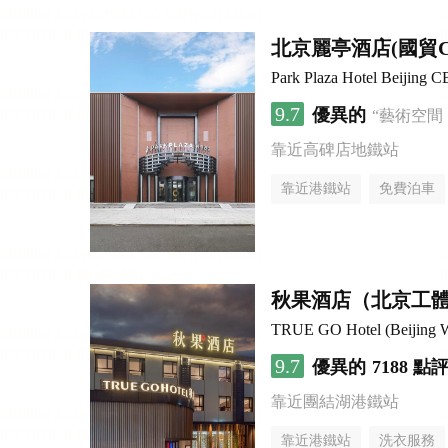
北京麗亭酒店(國貿
Park Plaza Hotel Beijing 
9.7
優異的
“藝術空間
靠近高碑店地鐵站
靠近港鐵站
免費泊車
秋果酒店（北京工
TRUE GO Hotel (Beijing Wo
9.7
優異的
7188 點
靠近團結湖港鐵站
靠近港鐵站
洗衣服務