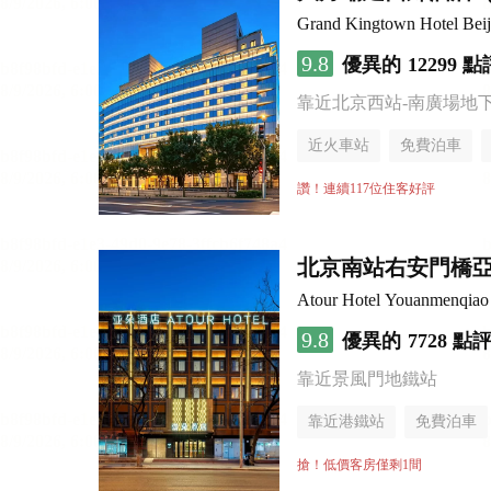
Grand Kingtown Hotel Beiji
9.8
優異的
12299 點
靠近北京西站-南廣場地
近火車站
免費泊車
讚！連續117位住客好評
北京南站右安門橋
Atour Hotel Youanmenqiao 
9.8
優異的
7728 點
靠近景風門地鐵站
靠近港鐵站
免費泊車
行李寄存服務
無煙樓
搶！低價客房僅剩1間