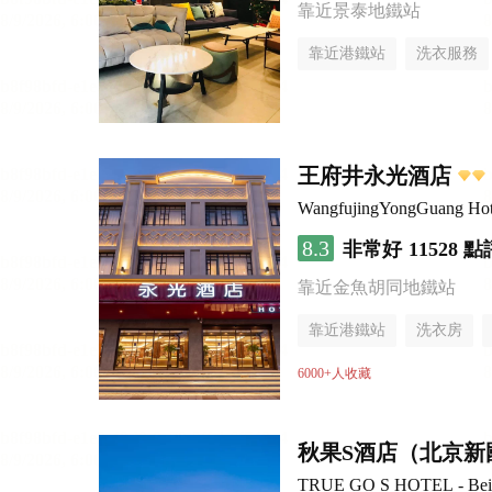
靠近景泰地鐵站
靠近港鐵站
洗衣服務
王府井永光酒店
WangfujingYongGuang Hot
8.3
非常好
11528 點
靠近金魚胡同地鐵站
靠近港鐵站
洗衣房
6000+人收藏
秋果S酒店（北京新
TRUE GO S HOTEL - Beijin