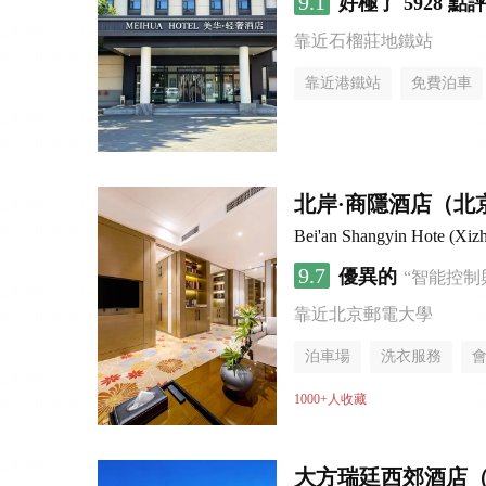
9.1
好極了
5928 點
靠近石榴莊地鐵站
靠近港鐵站
免費泊車
無煙樓層
北岸·商隱酒店（北
Bei'an Shangyin Hote (Xizh
9.7
優異的
“智能控制
靠近北京郵電大學
泊車場
洗衣服務
1000+人收藏
大方瑞廷西郊酒店