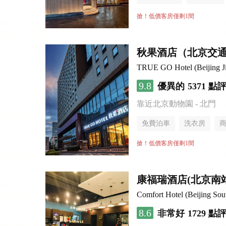
無煙樓層
搶！低價客房僅剩1間
秋果酒店（北京交
TRUE GO Hotel (Beijing Ji
9.8
優異的
5371 點
靠近北京動物園 - 北門
免費泊車
洗衣房
搶！低價客房僅剩1間
康福瑞酒店(北京南
Comfort Hotel (Beijing Sou
8.6
非常好
1729 點