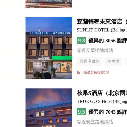
森蘭輕奢未來酒店
SUNLIT HOTEL (Beijing An
9.8
優異的
3056 點
靠近安華橋地鐵站
靠近港鐵站
泊車場
搶！低價客房僅剩1間
秋果S酒店（北京國
TRUE GO S Hotel (Beijing 
9.5
優異的
7043 點
靠近安立路地鐵站