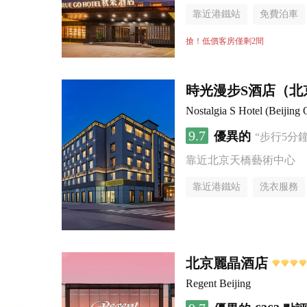
靠近港鐵站
免費泊車
行李寄存服務
無煙樓
搶！低價客房僅剩2間
時光漫步S酒店（北
Nostalgia S Hotel (Beijing
9.7
優異的
“步行5分
靠近北京天橋藝術中心
靠近港鐵站
洗衣服務
無煙樓層
北京麗晶酒店
Regent Beijing