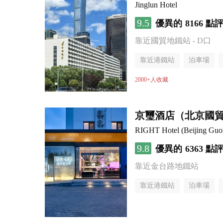
Jinglun Hotel
9.5
優異的
8166 點
靠近國貿地鐵站 - D口
靠近港鐵站
泊車場
無煙樓層
2000+人收藏
京璽酒店（北京國貿
RIGHT Hotel (Beijing Gu
9.8
優異的
6363 點
靠近金台路地鐵站
靠近港鐵站
泊車場
無煙樓層