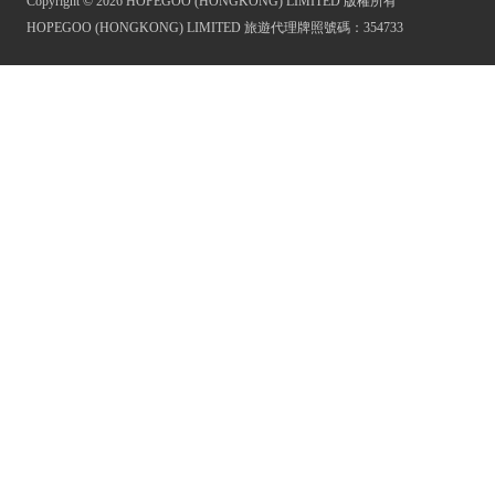
Copyright © 2026 HOPEGOO (HONGKONG) LIMITED 版權所有
HOPEGOO (HONGKONG) LIMITED 旅遊代理牌照號碼：354733