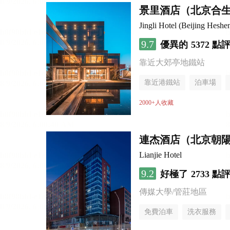
景里酒店（北京合
Jingli Hotel (Beijing Hesh
9.7
優異的
5372 點
靠近大郊亭地鐵站
靠近港鐵站
泊車場
無煙樓層
2000+人收藏
連杰酒店（北京朝
Lianjie Hotel
9.2
好極了
2733 點
傳媒大學/管莊地區
免費泊車
洗衣服務