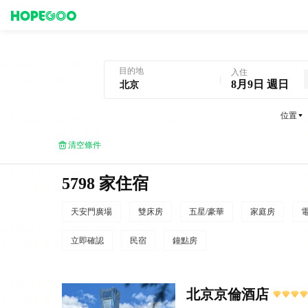
北京酒店預訂
目的地
入住
8月9日 週日
位置
清空條件
5798 家住宿
天安門廣場
雙床房
五星/豪華
家庭房
立即確認
民宿
鐘點房
北京京倫酒店