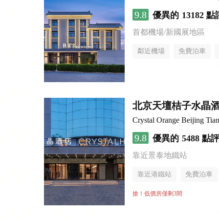
9.8
優異的
13182 點
首都機場/新國展地區
鄰近機場
免費泊車
行李寄存服務
無煙樓
北京天壇桔子水晶
Crystal Orange Beijing Tia
9.8
優異的
5488 點
靠近景泰地鐵站
靠近港鐵站
免費泊車
行李寄存服務
無煙樓
搶！低價房僅剩3間