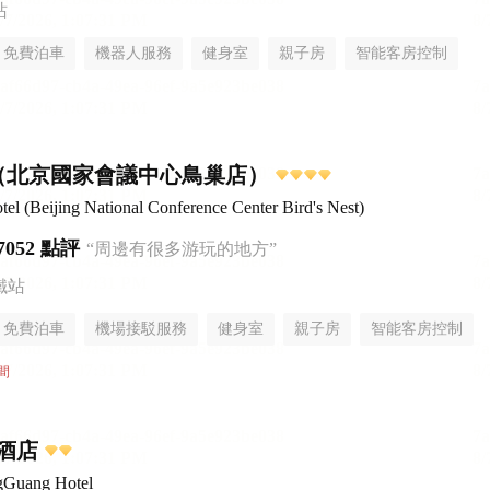
站
免費泊車
機器人服務
健身室
親子房
智能客房控制
無煙樓層
（北京國家會議中心鳥巢店）
 (Beijing National Conference Center Bird's Nest)
7052 點評
“周邊有很多游玩的地方”
鐵站
免費泊車
機場接駁服務
健身室
親子房
智能客房控制
無煙樓層
間
酒店
gGuang Hotel