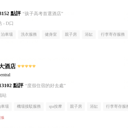
8152 點評
“孩子高考首選酒店”
- D口
泊車場
洗衣服務
健身室
親子房
浴缸
行李寄存服務
大酒店
entral
13102 點評
“度假住宿的好去處”
鐵站
泊車場
機場接駁服務
spa按摩
親子房
浴缸
行李寄存服
緊張