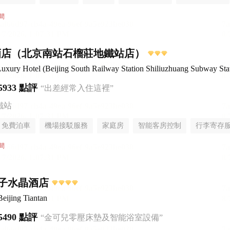
間
酒店（北京南站石榴莊地鐵站店）
uxury Hotel (Beijing South Railway Station Shiliuzhuang Subway Sta
5933 點評
“出差經常入住這裡”
鐵站
免費泊車
機場接駁服務
家庭房
智能客房控制
行李寄存
間
子水晶酒店
Beijing Tiantan
5490 點評
“金可兒零壓床墊及智能浴室設備”