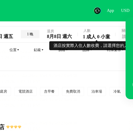
App
USD
人數
關鍵字
退房
1 晚
日 週五
8月8日 週六
1 成人 0 小童
酒店按實際入住人數收費，請選擇您的入住
位置
鉆級
價格
品牌
特殊要求
庭房
電競酒店
含早餐
免費取消
泊車場
冷氣
店