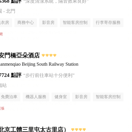
5368 點評
“深度清潔系統，隔音效果良好”
- 北門
洗衣房
商務中心
影音房
智能客房控制
行李寄存服務
間
安門橋亞朵酒店
anmenqiao Beijing South Railway Station
7724 點評
“步行前往車站十分便利”
鐵站
免費泊車
機器人服務
健身室
影音房
智能客房控制
無煙樓層
緊張
北京工體三里屯太古里店）