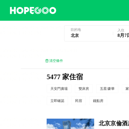
北京酒店預訂
目的地
入住
8月7
清空條件
5477 家住宿
天安門廣場
雙床房
五星/豪華
家
立即確認
民宿
鐘點房
北京京倫酒