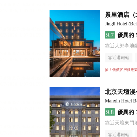
景里酒店（
Jingli Hotel (B
9.7
優異的
靠近大郊亭地
靠近港鐵站
無煙樓層
搶！低價客房供應
北京天壇漫
Manxin Hotel Be
9.8
優異的
靠近天壇東門
靠近港鐵站