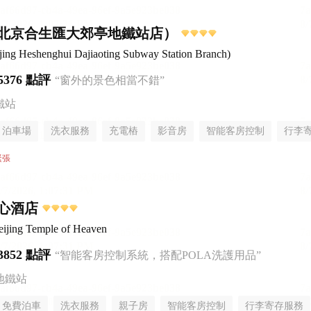
北京合生匯大郊亭地鐵站店）
eijing Heshenghui Dajiaoting Subway Station Branch)
5376 點評
“窗外的景色相當不錯”
鐵站
泊車場
洗衣服務
充電樁
影音房
智能客房控制
行李
緊張
心酒店
ijing Temple of Heaven
3852 點評
“智能客房控制系統，搭配POLA洗護用品”
地鐵站
免費泊車
洗衣服務
親子房
智能客房控制
行李寄存服務