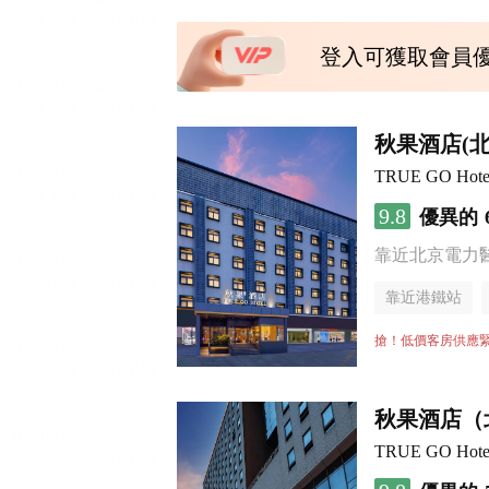
登入可獲取會員
秋果酒店(
TRUE GO Hotel (
9.8
優異的
靠近北京電力
靠近港鐵站
行李寄存服務
搶！低價客房供應
秋果酒店（
TRUE GO Hotel (