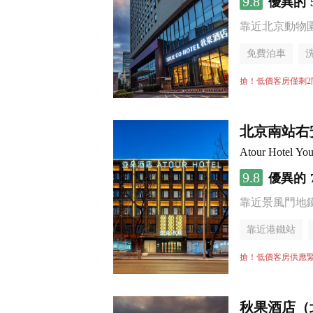
9.8
優異的
靠近北京動物園 
免費泊車
搶！低價客房僅剩2
北京南站右
Atour Hotel You
9.8
優異的
靠近景風門地
靠近港鐵站
行李寄存服務
搶！低價客房供應
秋果酒店（