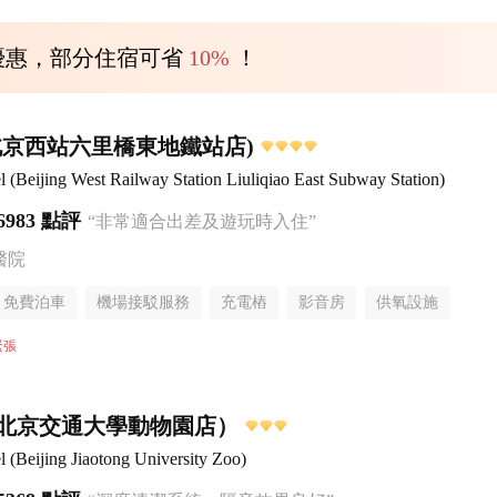
優惠，部分住宿可省
10%
！
北京西站六里橋東地鐵站店)
Beijing West Railway Station Liuliqiao East Subway Station)
6983 點評
“非常適合出差及遊玩時入住”
醫院
免費泊車
機場接駁服務
充電樁
影音房
供氧設施
無煙樓層
緊張
北京交通大學動物園店）
Beijing Jiaotong University Zoo)