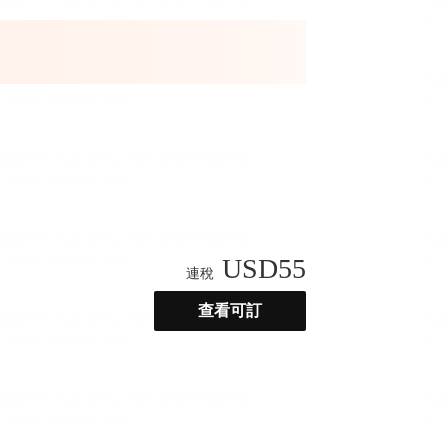
USD
55
連稅
查看可訂