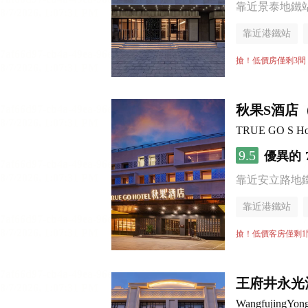
靠近景泰地鐵
靠近港鐵站
行李寄存服務
搶！低價房僅剩3間
秋果S酒店
TRUE GO S Hotel
9.5
優異的
靠近安立路地
靠近港鐵站
行李寄存服務
搶！低價客房僅剩1
王府井永光
WangfujingYon