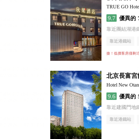
TRUE GO Hotel (
9.7
優異的
靠近團結湖港
靠近港鐵站
無煙樓層
搶！低價客房僅剩1
北京長富宮
Hotel New Otan
9.6
優異的
靠近建國門地
靠近港鐵站
無煙樓層