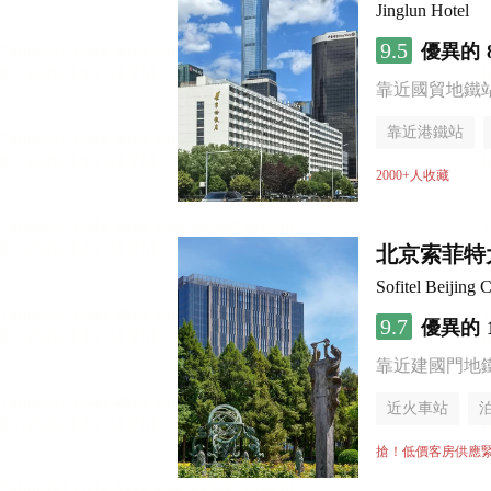
Jinglun Hotel
9.5
優異的
靠近國貿地鐵站 
靠近港鐵站
無煙樓層
2000+人收藏
北京索菲特
Sofitel Beijing C
9.7
優異的
靠近建國門地
近火車站
無煙樓層
搶！低價客房供應