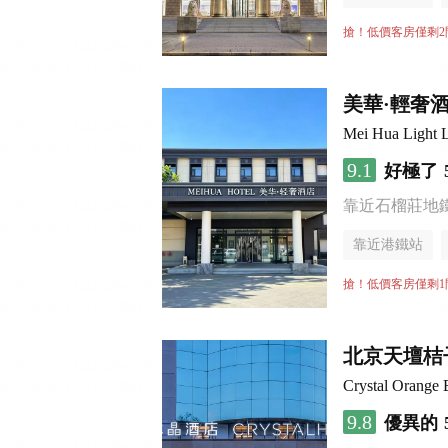
無煙樓層
搶！低價客房僅剩2
美華·輕奢
Mei Hua Light L
9.1
好極了
靠近石榴莊地
靠近港鐵站
無煙樓層
搶！低價客房僅剩1
北京天壇桔
Crystal Orange 
9.8
優異的