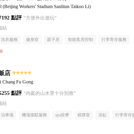
Beijing Workers' Stadium Sanlitun Taikoo Li)
7192 點評
“方便外出遊玩”
鐵站
洗衣服務
健身室
親子房
智能客房控制
行李寄存服務
間
飯店
i Chang Fu Gong
5255 點評
“內庭的山水景十分別致”
鐵站
泊車場
機場接駁服務
spa按摩
棋牌室
浴缸
行李寄存