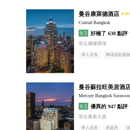
曼谷康萊德酒店
Conrad Bangkok
9.3
好極了
638 點評
靠近娜娜廣場
華人友善
機場接駁服
曼谷蘇拉旺美居酒
Mercure Bangkok Surawon
9.5
優異的
947 點評
靠近像素大廈
華人友善
家庭房