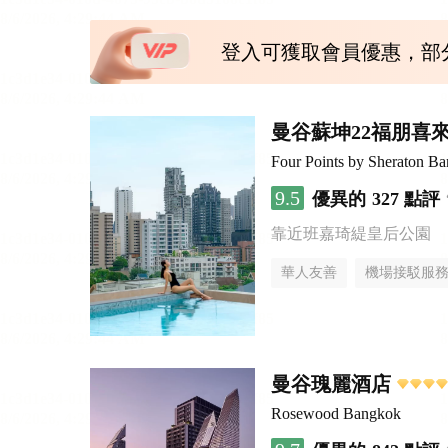
登入可獲取會員優惠，部
曼谷蘇坤22福朋喜
Four Points by Sheraton B
9.5
優異的
327 點評
靠近班嘉琦緹皇后公園
華人友善
機場接駁服
曼谷瑰麗酒店
Rosewood Bangkok