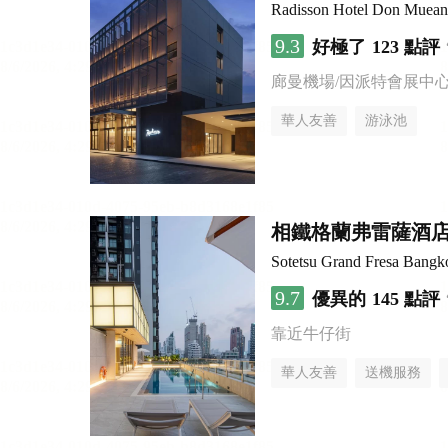
Radisson Hotel Don Muea
9.3
好極了
123 點評
廊曼機場/因派特會展中
華人友善
游泳池
相鐵格蘭弗雷薩酒店 
Sotetsu Grand Fresa Bangk
9.7
優異的
145 點評
靠近牛仔街
華人友善
送機服務