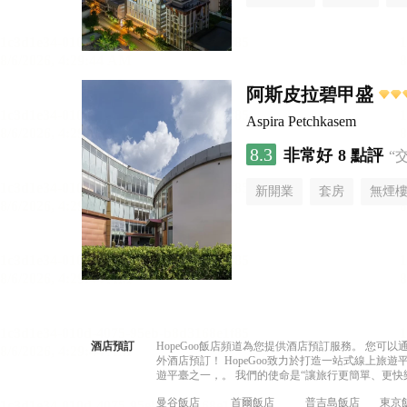
阿斯皮拉碧甲盛
Aspira Petchkasem
8.3
非常好
8 點評
“
新開業
套房
無煙
酒店預訂
HopeGoo飯店頻道為您提供酒店預訂服務。 您
外酒店預訂！ HopeGoo致力於打造一站式線上
遊平臺之一，。 我們的使命是“讓旅行更簡單、更快
曼谷飯店
首爾飯店
普吉島飯店
東京