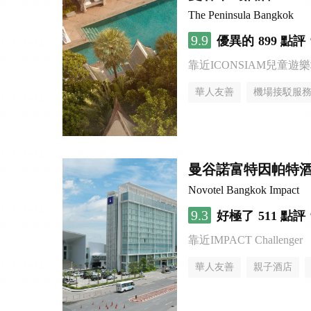
The Peninsula Bangkok
9.9
優異的
899 點評
靠近ICONSIAM兒童遊
華人友善
機場接駁服
曼谷諾富特因帕特
Novotel Bangkok Impact
9.3
好極了
511 點評
靠近IMPACT Challenger
華人友善
親子酒店