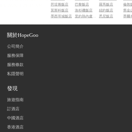
芭堤雅飯店
巴黎飯店
羅馬飯店
倫敦
莫斯科飯店
洛杉磯飯店
紐約飯店
舊金
墨西哥城飯店
里約熱內盧飯店
悉尼飯店
墨爾
關於HopeGoo
公司簡介
服務保障
服務條款
私隱聲明
發現
旅遊指南
訂酒店
中國酒店
香港酒店