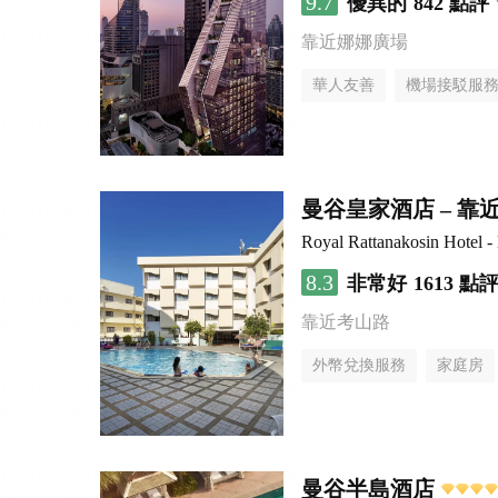
9.7
優異的
842 點評
靠近娜娜廣場
華人友善
機場接駁服
曼谷皇家酒店 – 
Royal Rattanakosin Hotel 
8.3
非常好
1613 點
靠近考山路
外幣兌換服務
家庭房
曼谷半島酒店