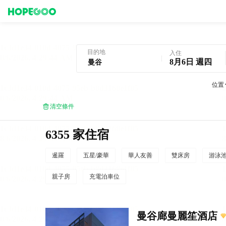
曼谷酒店預訂
目的地
入住
8月6日 週四
位置
清空條件
6355 家住宿
暹羅
五星/豪華
華人友善
雙床房
游泳
親子房
充電泊車位
曼谷廊曼麗笙酒店