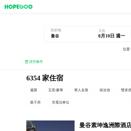
曼谷酒店預訂
目的地
入住
8月10日 週一
位置
清空條件
6354 家住宿
暹羅
五星/豪華
華人友善
游泳池
雙床
親子房
充電泊車位
曼谷素坤逸洲際酒店