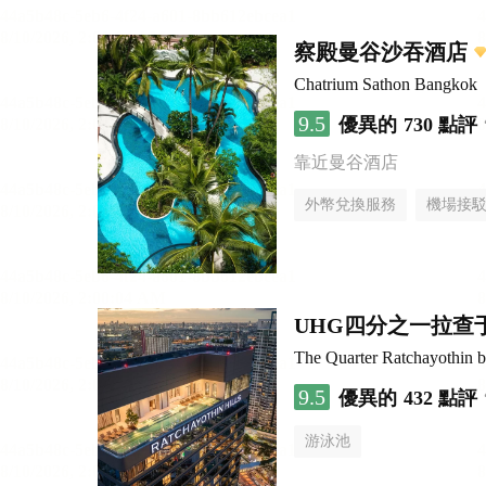
察殿曼谷沙吞酒店
Chatrium Sathon Bangkok
9.5
優異的
730 點評
靠近曼谷酒店
外幣兌換服務
機場接
UHG四分之一拉查
The Quarter Ratchayothin
9.5
優異的
432 點評
游泳池