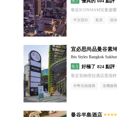
9.7
優異的
604 點評
靠近ICONSIAM兒童遊
中文指示
套房
游
宜必思尚品曼谷素
Ibis Styles Bangkok Sukhu
9.1
好極了
824 點評
靠近安納塔拉酒店度假村
外幣兌換服務
送機服
曼谷半島酒店