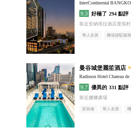
InterContinental BANG
9.3
好極了
294 點評
靠近安納塔拉酒店度假村
華人友善
機場接駁服
曼谷城堡麗笙酒店
Radisson Hotel Chateau d
9.7
優異的
331 點評
靠近娜娜廣場
新裝修
華人友善