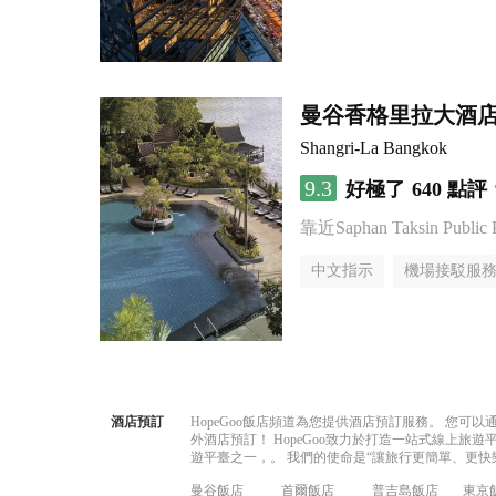
曼谷香格里拉大酒
Shangri-La Bangkok
9.3
好極了
640 點評
靠近Saphan Taksin Public 
中文指示
機場接駁服
酒店預訂
HopeGoo飯店頻道為您提供酒店預訂服務。 您
外酒店預訂！ HopeGoo致力於打造一站式線上
遊平臺之一，。 我們的使命是“讓旅行更簡單、更快
曼谷飯店
首爾飯店
普吉島飯店
東京