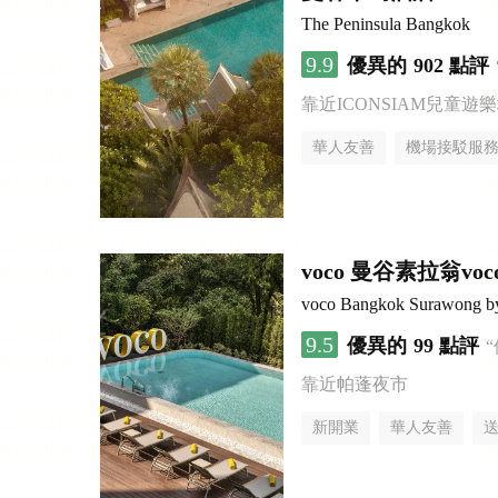
The Peninsula Bangkok
9.9
優異的
902 點評
靠近ICONSIAM兒童遊
華人友善
機場接駁服
voco 曼谷素拉翁
voco Bangkok Surawong b
9.5
優異的
99 點評
靠近帕蓬夜市
新開業
華人友善