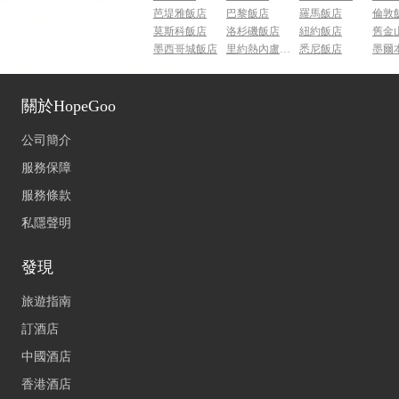
芭堤雅飯店
巴黎飯店
羅馬飯店
倫敦
莫斯科飯店
洛杉磯飯店
紐約飯店
舊金
墨西哥城飯店
里約熱內盧飯店
悉尼飯店
墨爾
關於HopeGoo
公司簡介
服務保障
服務條款
私隱聲明
發現
旅遊指南
訂酒店
中國酒店
香港酒店