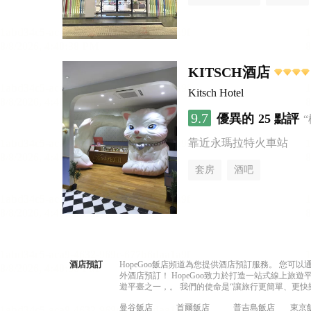
KITSCH酒店
Kitsch Hotel
9.7
優異的
25 點評
靠近永瑪拉特火車站
套房
酒吧
酒店預訂
HopeGoo飯店頻道為您提供酒店預訂服務。 您
外酒店預訂！ HopeGoo致力於打造一站式線上
遊平臺之一，。 我們的使命是“讓旅行更簡單、更快
曼谷飯店
首爾飯店
普吉島飯店
東京