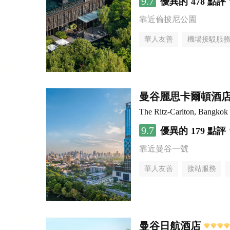
9.7
優異的
478 點評
靠近倫披尼公園
華人友善
機場接駁服
曼谷麗思卡爾頓酒
The Ritz-Carlton, Bangkok
9.7
優異的
179 點評
靠近曼谷一號
華人友善
接站服務
曼谷日航酒店