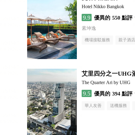
Hotel Nikko Bangkok
9.9
優異的
550 點評
素坤逸
機場接駁服務
親子酒
艾里四分之一UHG
The Quarter Ari by UHG
9.5
優異的
394 點評
華人友善
送機服務