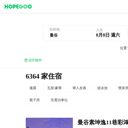
曼谷酒店預訂
目的地
入住
8月8日 週六
位置
清空條件
6364 家住宿
暹羅
五星/豪華
華人友善
游泳池
雙床
親子房
充電泊車位
曼谷素坤逸11巷彩