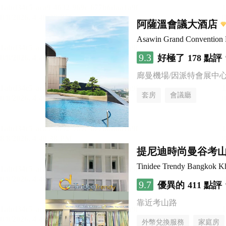
阿薩溫會議大酒店
Asawin Grand Convention 
9.3
好極了
178 點評
廊曼機場/因派特會展中
套房
會議廳
提尼迪時尚曼谷考
Tinidee Trendy Bangkok K
9.7
優異的
411 點評
靠近考山路
外幣兌換服務
家庭房