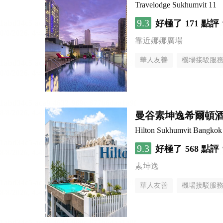
Travelodge Sukhumvit 11
9.3
好極了
171 點評
靠近娜娜廣場
華人友善
機場接駁服
曼谷素坤逸希爾頓
Hilton Sukhumvit Bangkok
9.3
好極了
568 點評
素坤逸
華人友善
機場接駁服