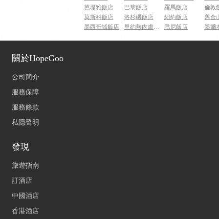
芭堤雅飯店
巴黎飯店
羅馬飯店
倫敦
莫斯科飯店
洛杉磯飯店
紐約飯店
舊金
墨西哥城飯店
里約熱內盧飯店
悉尼飯店
墨爾
關於HopeGoo
公司簡介
服務保障
服務條款
私隱聲明
發現
旅遊指南
訂酒店
中國酒店
香港酒店