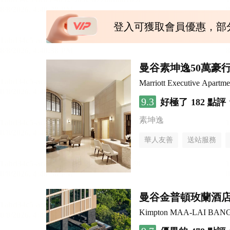
登入可獲取會員優惠，部
曼谷素坤逸50萬豪
Marriott Executive Apartm
9.3
好極了
182 點評
素坤逸
華人友善
送站服務
曼谷金普頓玫蘭酒
Kimpton MAA-LAI BAN