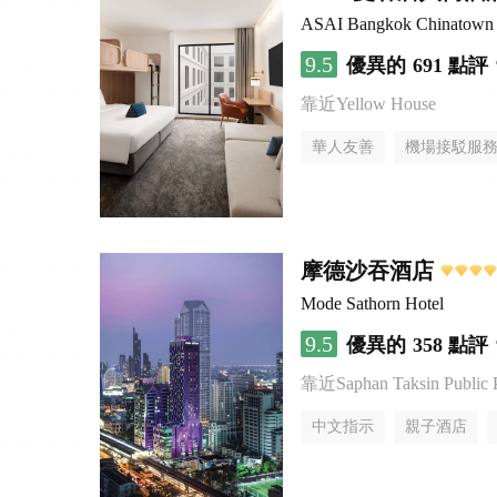
ASAI Bangkok Chinatown
9.5
優異的
691 點評
靠近Yellow House
華人友善
機場接駁服
摩德沙吞酒店
Mode Sathorn Hotel
9.5
優異的
358 點評
靠近Saphan Taksin Public 
中文指示
親子酒店