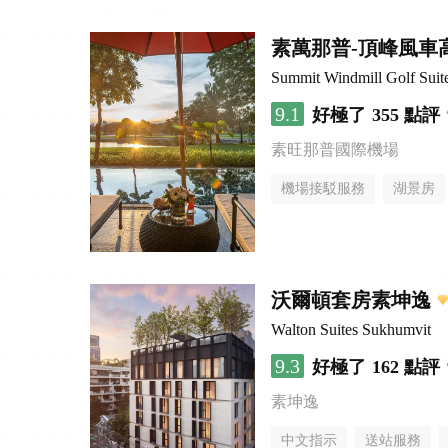
素萬那普-頂峰風車
Summit Windmill Golf Suit
9.1
好極了
355 點評
素旺那普國際機場
機場接駁服務
湖景房
沃爾頓套房素坤逸
Walton Suites Sukhumvit
9.3
好極了
162 點評
素坤逸
中文指示
送站服務