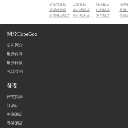
芭堤雅飯店
巴黎飯店
羅馬飯店
倫敦
莫斯科飯店
洛杉磯飯店
紐約飯店
舊金
墨西哥城飯店
里約熱內盧飯店
悉尼飯店
墨爾
關於HopeGoo
公司簡介
服務保障
服務條款
私隱聲明
發現
旅遊指南
訂酒店
中國酒店
香港酒店