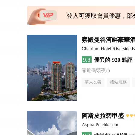
登入可獲取會員優惠，部
察殿曼谷河畔豪華
Chatrium Hotel Riverside 
9.8
優異的
920 點評
靠近碼頭夜市
華人友善
接站服務
阿斯皮拉碧甲盛
Aspira Petchkasem