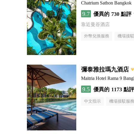
Chatrium Sathon Bangkok
9.7
優異的
730 點評
靠近曼谷酒店
外幣兌換服務
機場接
彌泰雅拉瑪九酒店
Maitria Hotel Rama 9 Bang
9.5
優異的
1173 點
中文指示
機場接駁服