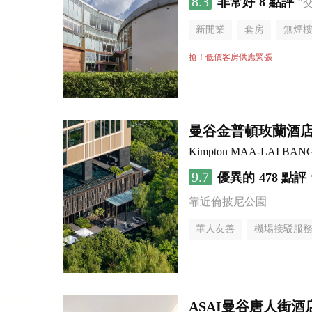
8.3
非常好
8 點評
“
新開業
套房
無煙
搶！低價客房供應緊張
曼谷金普頓玫蘭酒
Kimpton MAA-LAI BAN
9.7
優異的
478 點評
靠近倫披尼公園
華人友善
機場接駁服
ASAI曼谷唐人街酒