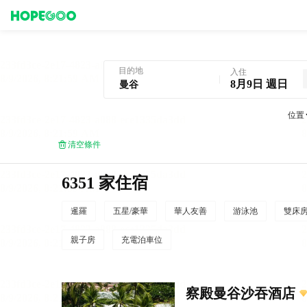
曼谷酒店預訂
目的地
入住
8月9日 週日
位置
清空條件
6351 家住宿
暹羅
五星/豪華
華人友善
游泳池
雙床
親子房
充電泊車位
察殿曼谷沙吞酒店