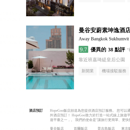
曼谷安蔚素坤逸酒
Away Bangkok Sukhumvit
9.7
優異的
38 點評
靠近班嘉琦緹皇后公園
新開業
機場接駁服務
酒店預訂
HopeGoo飯店頻道為您提供酒店預訂服務。 您
外酒店預訂！ HopeGoo致力於打造一站式線上
遊平臺之一，。 我們的使命是“讓旅行更簡單、更快
曼谷飯店
首爾飯店
普吉島飯店
東京