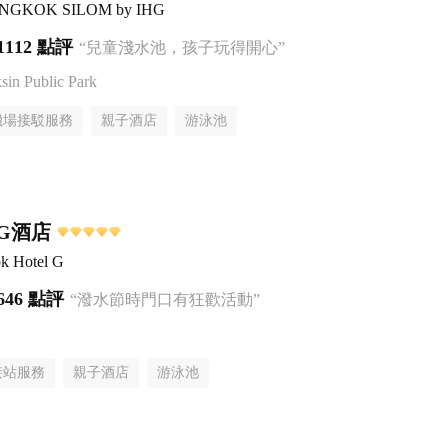
BANGKOK SILOM by IHG
1112 點評
“兒童淺水池，孩子玩得開心”
n Public Park
機場接駁服務
親子酒店
游泳池
G酒店
k Hotel G
646 點評
“潑水節時門口有狂歡活動”
接站服務
親子酒店
游泳池