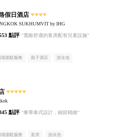
路假日酒店
 BANGKOK SUKHUMVIT by IHG
553 點評
“寬敞舒適的客房配有兒童設施”
機場接駁服務
親子酒店
游泳池
店
gkok
845 點評
“奢華泰式設計，細節精緻”
機場接駁服務
套房
游泳池