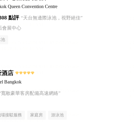
ok Queen Convention Centre
308 點評
“天台無邊際泳池，視野絕佳”
后會展中心
泳池
豪酒店
tel Bangkok
“寬敞豪華客房配備高速網絡”
機場接駁服務
家庭房
游泳池