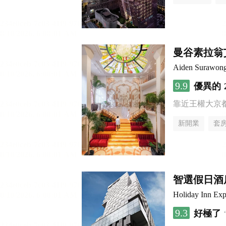
曼谷素拉翁
Aiden Surawon
9.9
優異的
靠近王權大京
新開業
套
智選假日酒店
Holiday Inn Ex
9.3
好極了