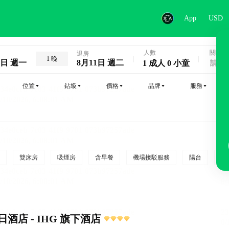
App
USD
人數
關鍵字
退房
1 晚
0日 週一
8月11日 週二
1 成人 0 小童
位置
鉆級
價格
品牌
服務
雙床房
吸煙房
含早餐
機場接駁服務
陽台
行
酒店 - IHG 旗下酒店