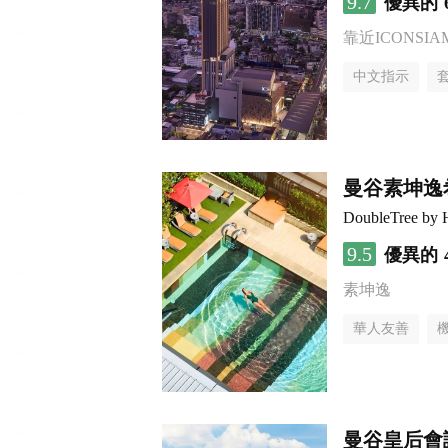
9.7
優異的
靠近ICONSI
中文指示
曼谷素坤逸
DoubleTree by 
9.5
優異的
素坤逸
華人友善
曼谷皇后會