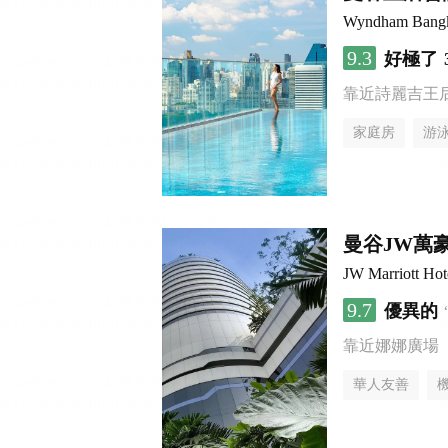
Wyndham Bangk
9.3
好極了
靠近詩麗吉王
家庭房
游
曼谷JW萬
JW Marriott Ho
9.7
優異的
靠近娜娜廣場
華人友善