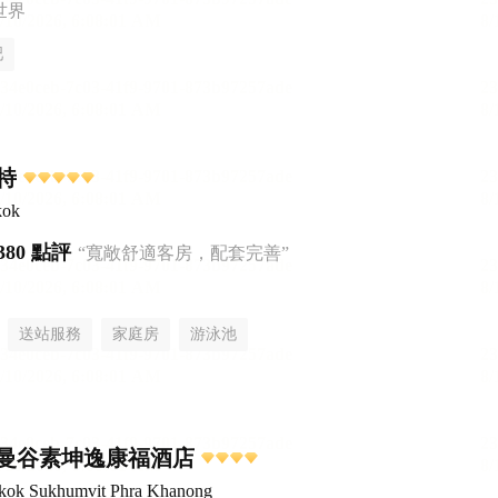
世界
吧
特
kok
380 點評
“寬敞舒適客房，配套完善”
送站服務
家庭房
游泳池
曼谷素坤逸康福酒店
ngkok Sukhumvit Phra Khanong