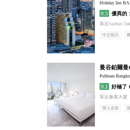
Holiday Inn 
9.5
優異的
靠近Saphan Taksi
中文指示
曼谷鉑爾曼
Pullman Bangko
9.1
好極了
靠近像素大廈
華人友善