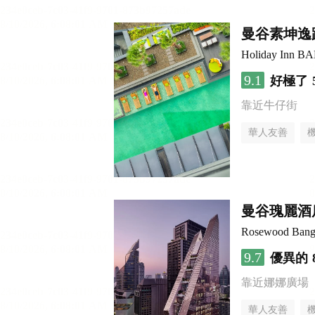
曼谷素坤逸
Holiday Inn
9.1
好極了
靠近牛仔街
華人友善
曼谷瑰麗酒
Rosewood Ban
9.7
優異的
靠近娜娜廣場
華人友善