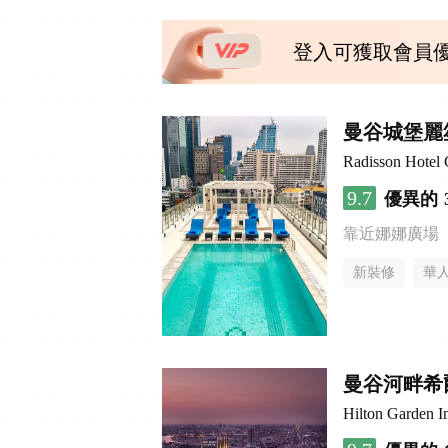
登入可獲取會員
曼谷城堡麗
Radisson Hotel
9.7
優異的
靠近娜娜廣場
新裝修
華
曼谷河畔希
Hilton Garden I