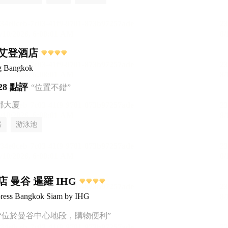
艾登酒店
g Bangkok
28 點評
“位置不錯”
都大廈
房
游泳池
 曼谷 暹羅 IHG
press Bangkok Siam by IHG
“位於曼谷中心地段，購物便利”