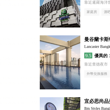
靠近暹羅海洋
家庭房
酒
曼谷蘭卡斯
Lancaster Bang
9.5
優異的
靠近查德夜市
外幣兌換服務
宜必思尚品
Ibis Styles Ba