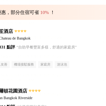
優惠，部分住宿可省
10%
！
笙酒店
 Chateau de Bangkok
331 點評
“自助早餐豐富多樣，舒適的家庭房”
人友善
機場接駁服務
家庭房
游泳池
爾頓花園酒店
nn Bangkok Riverside