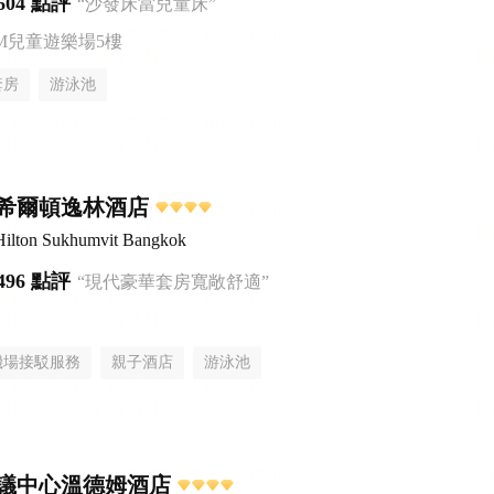
604 點評
“沙發床當兒童床”
AM兒童遊樂場5樓
套房
游泳池
希爾頓逸林酒店
Hilton Sukhumvit Bangkok
496 點評
“現代豪華套房寬敞舒適”
機場接駁服務
親子酒店
游泳池
議中心溫德姆酒店