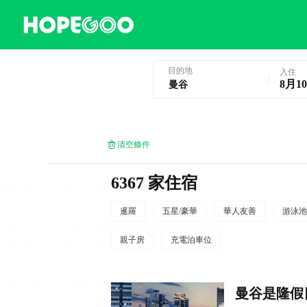
曼谷酒店預訂
目的地
入住
8月1
清空條件
6367 家住宿
暹羅
五星/豪華
華人友善
游泳池
親子房
充電泊車位
曼谷是隆假日