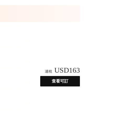
USD
163
連稅
查看可訂