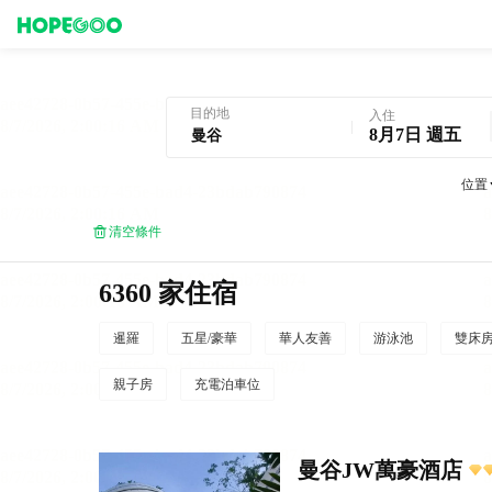
曼谷酒店預訂
目的地
入住
8月7日 週五
位置
清空條件
6360 家住宿
暹羅
五星/豪華
華人友善
游泳池
雙床
親子房
充電泊車位
曼谷JW萬豪酒店