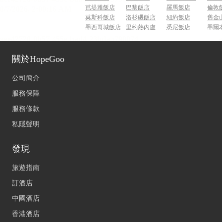
芭堤雅飯店
巴黎飯店
羅馬飯店
倫敦
莫斯科飯店
洛杉磯飯店
紐約飯店
舊金
墨西哥城飯店
里約熱內盧飯店
悉尼飯店
墨爾
關於HopeGoo
公司簡介
服務保障
服務條款
私隱聲明
發現
旅遊指南
訂酒店
中國酒店
香港酒店