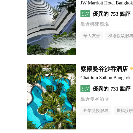
JW Marriott Hotel Bangkok
9.7
優異的
753 點評
靠近娜娜廣場
華人友善
機場接駁服
察殿曼谷沙吞酒店
Chatrium Sathon Bangkok
9.7
優異的
731 點評
靠近曼谷酒店
外幣兌換服務
機場接