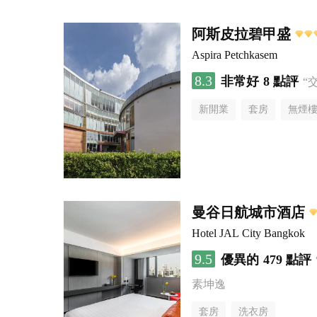
阿斯皮拉碧甲盛
Aspira Petchkasem
8.3
非常好
8 點評
“
新開業
套房
無煙
曼谷日航城市酒店
Hotel JAL City Bangkok
9.5
優異的
479 點評
素坤逸
套房
洗衣房