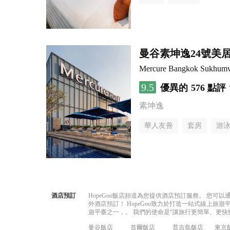
曼谷素坤逸24號美
Mercure Bangkok Sukhumv
9.5
優異的
576 點評
素坤逸
華人友善
套房
游
酒店預訂
HopeGoo飯店頻道為您提供酒店預訂服務。 您
外酒店預訂！ HopeGoo致力於打造一站式線上
遊平臺之一，。 我們的使命是“讓旅行更簡單、更快
曼谷飯店
首爾飯店
普吉島飯店
東京