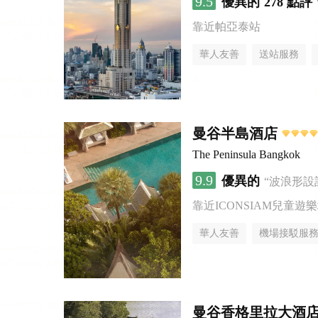
9.5
優異的
278 點評
靠近帕亞泰站
華人友善
送站服務
曼谷半島酒店
The Peninsula Bangkok
9.9
優異的
“波浪形設
靠近ICONSIAM兒童遊
華人友善
機場接駁服
曼谷香格里拉大酒