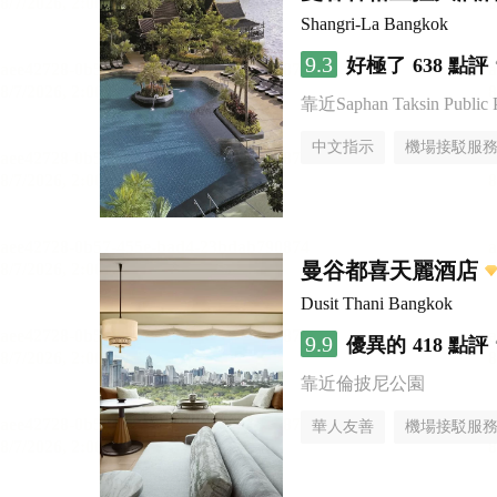
Shangri-La Bangkok
9.3
好極了
638 點評
靠近Saphan Taksin Public 
中文指示
機場接駁服
曼谷都喜天麗酒店
Dusit Thani Bangkok
9.9
優異的
418 點評
靠近倫披尼公園
華人友善
機場接駁服