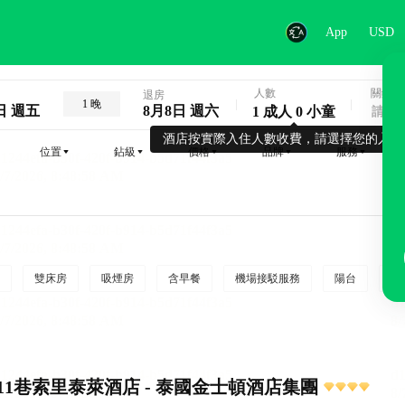
App
USD
人數
關鍵字
退房
1 晚
日 週五
8月8日 週六
1 成人 0 小童
酒店按實際入住人數收費，請選擇您的入住
位置
鉆級
價格
品牌
服務
雙床房
吸煙房
含早餐
機場接駁服務
陽台
行
11巷索里泰萊酒店 - 泰國金士頓酒店集團