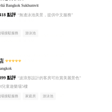
liá Bangkok Sukhumvit
418 點評
“無邊泳池美景，提供中文服務”
機場接駁服務
游泳池
店
Bangkok
899 點評
“波浪形設計的客房可欣賞美麗景色”
AM兒童遊樂場5樓
機場接駁服務
家庭房
游泳池