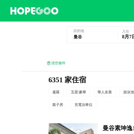
曼谷酒店預訂
目的地
入住
8月7
清空條件
6351 家住宿
暹羅
五星/豪華
華人友善
游泳池
親子房
充電泊車位
曼谷素坤逸