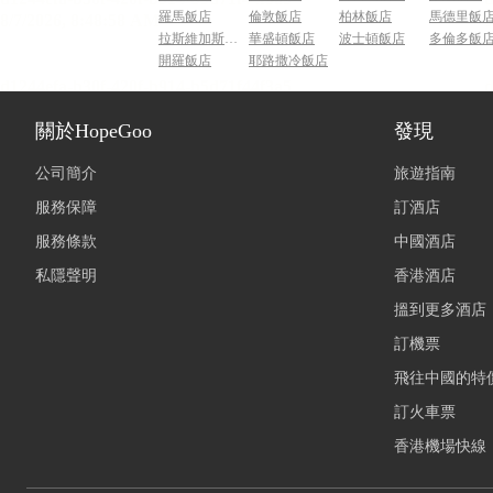
羅馬飯店
倫敦飯店
柏林飯店
馬德里飯
拉斯維加斯飯店
華盛頓飯店
波士頓飯店
多倫多飯
開羅飯店
耶路撒冷飯店
關於HopeGoo
發現
公司簡介
旅遊指南
服務保障
訂酒店
服務條款
中國酒店
私隱聲明
香港酒店
搵到更多酒店
訂機票
飛往中國的特
訂火車票
香港機場快線