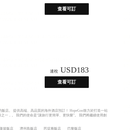
查看可訂
USD
183
連稅
查看可訂
店。 提供高端、高品質的海外酒店預訂！ HopeGoo致力於打造一站
之一，。 我們的使命是“讓旅行更簡單、更快樂”。 我們將繼續使用創
隆玻飯店
濟州島飯店
芭堤雅飯店
巴黎飯店