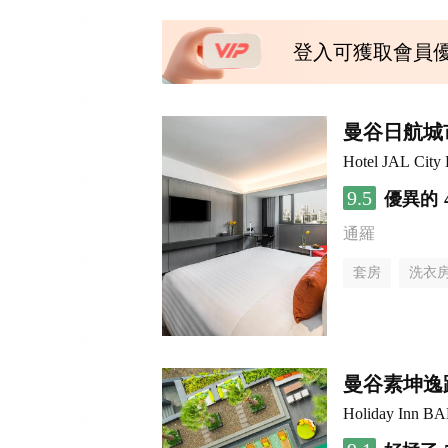
登入可獲取會員
曼谷日航城
Hotel JAL City
9.5
優異的
通羅
套房
洗衣
曼谷素坤逸
Holiday Inn