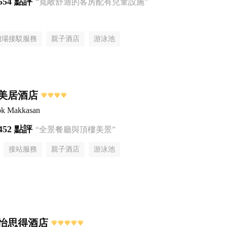
554 點評
“寬敞舒適的客房配有兒童設施”
機場接駁服務
親子酒店
游泳池
美居酒店
ok Makkasan
452 點評
“全景餐廳與頂樓美景”
接站服務
親子酒店
游泳池
怡思得酒店