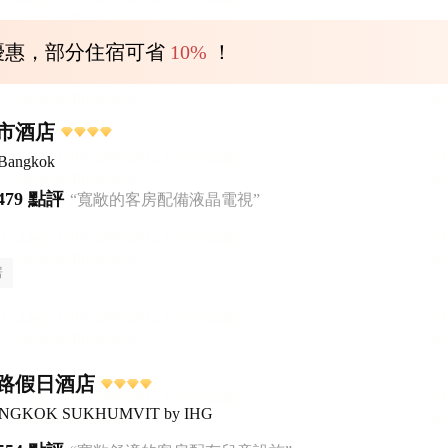
優惠，部分住宿可省
10%
！
市酒店
 Bangkok
479 點評
“寬敞的客房配備液晶電視”
房
路假日酒店
 BANGKOK SUKHUMVIT by IHG