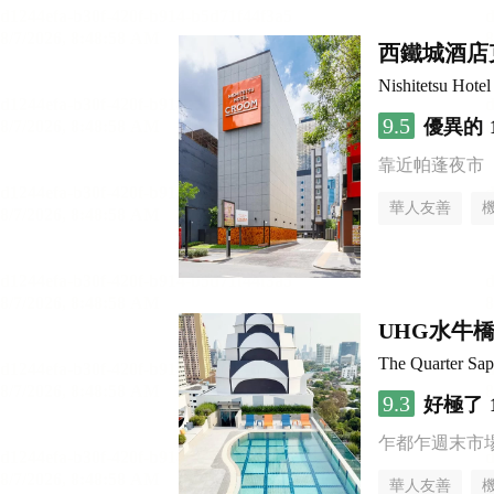
西鐵城酒店
Nishitetsu Hot
9.5
優異的
靠近帕蓬夜市
華人友善
UHG水牛
The Quarter S
9.3
好極了
乍都乍週末市
華人友善