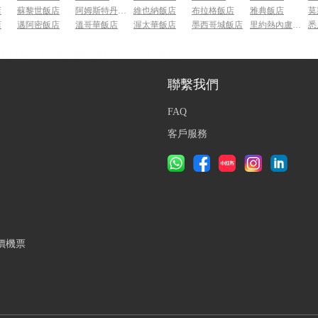
店
蘇黎世飯店
阿姆斯特丹飯店
維也納飯店
布拉格飯店
雅典飯店
莫
店
邁阿密飯店
溫哥華飯店
渥太華飯店
墨西哥城飯店
里約熱內盧飯店
悉
聯繫我們
FAQ
客戶服務
價機票