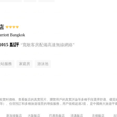
店
rriott Bangkok
1015 點評
“寬敞客房配備高速無線網絡”
接站服務
家庭房
游泳池
過比較實时價格、查看飯店的真實照片、瀏覽用戶的真實評論等多種手段選擇舒適、優質的飯
等）、住宿預訂和多種旅遊場景的增值服務，用戶規模超過2億， 是中國兩大旅遊平臺
新加坡飯店
大阪飯店
巴厘島飯店
清邁飯店
京都飯店
吉