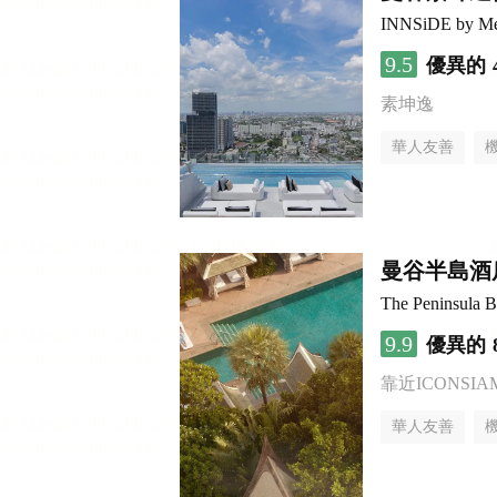
INNSiDE by Me
9.5
優異的
素坤逸
華人友善
曼谷半島酒
The Peninsula 
9.9
優異的
靠近ICONSI
華人友善