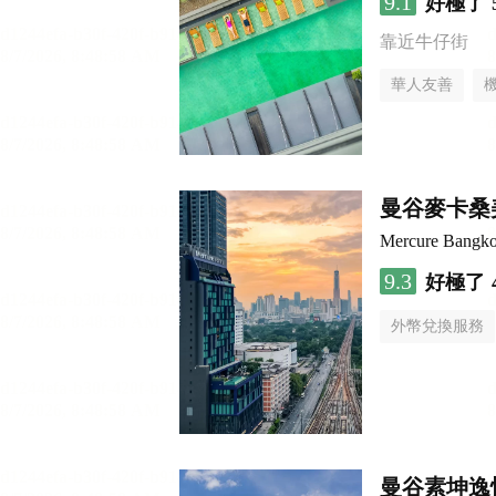
9.1
好極了
靠近牛仔街
華人友善
曼谷麥卡桑
Mercure Bangk
9.3
好極了
外幣兌換服務
曼谷素坤逸