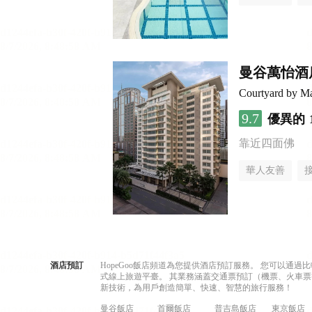
曼谷萬怡酒
Courtyard by Ma
9.7
優異的
靠近四面佛
華人友善
酒店預訂
HopeGoo飯店頻道為您提供酒店預訂服務。 您可以通
式線上旅遊平臺。 其業務涵蓋交通票預訂（機票、火車票
新技術，為用戶創造簡單、快速、智慧的旅行服務！
曼谷飯店
首爾飯店
普吉島飯店
東京飯店