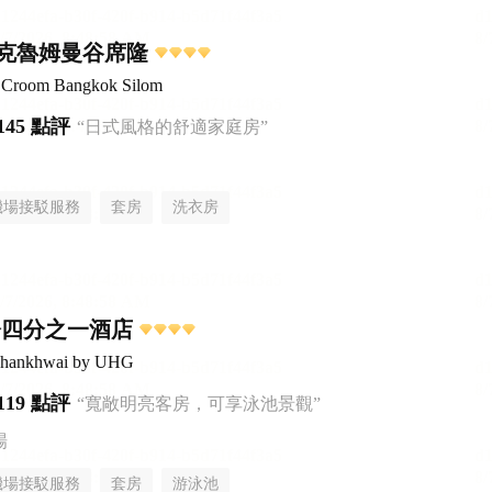
克魯姆曼谷席隆
el Croom Bangkok Silom
145 點評
“日式風格的舒適家庭房”
機場接駁服務
套房
洗衣房
橋四分之一酒店
aphankhwai by UHG
119 點評
“寬敞明亮客房，可享泳池景觀”
場
機場接駁服務
套房
游泳池