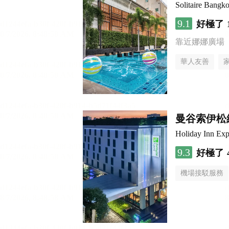
Solitaire Bangk
9.1
好極了
靠近娜娜廣場
華人友善
曼谷索伊松
Holiday Inn 
9.3
好極了
機場接駁服務