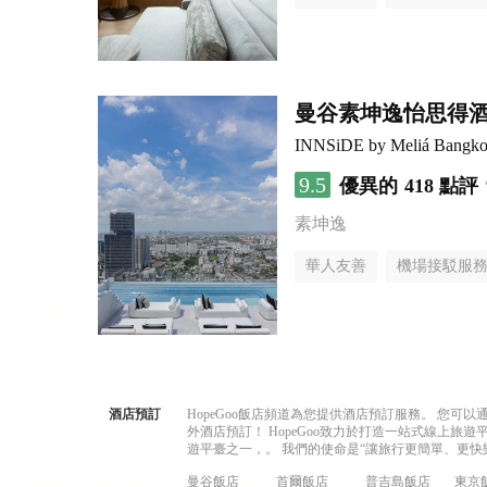
曼谷素坤逸怡思得
INNSiDE by Meliá Bangko
9.5
優異的
418 點評
素坤逸
華人友善
機場接駁服
酒店預訂
HopeGoo飯店頻道為您提供酒店預訂服務。 您
外酒店預訂！ HopeGoo致力於打造一站式線上
遊平臺之一，。 我們的使命是“讓旅行更簡單、更快
曼谷飯店
首爾飯店
普吉島飯店
東京