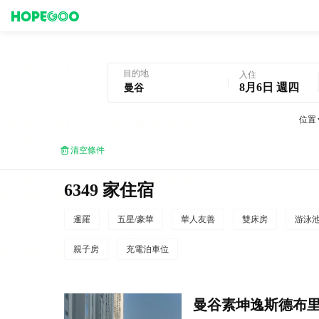
曼谷酒店預訂
目的地
入住
8月6日 週四
位置
清空條件
6349 家住宿
暹羅
五星/豪華
華人友善
雙床房
游泳
親子房
充電泊車位
曼谷素坤逸斯德布