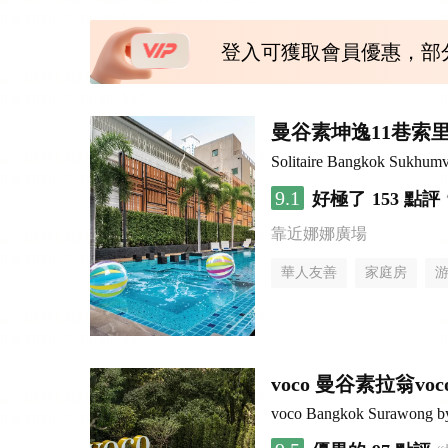
登入可獲取會員優惠，部
曼谷素坤逸11巷索里
Solitaire Bangkok Sukhumv
9.1
好極了
153 點評
靠近娜娜廣場
華人友善
家庭房
voco 曼谷素拉翁
voco Bangkok Surawong b