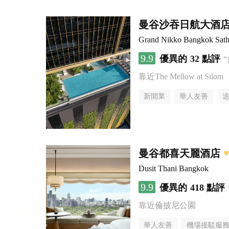
曼谷沙吞日航大酒
Grand Nikko Bangkok Sath
9.9
優異的
32 點評
靠近The Mellow at Silom
新開業
華人友善
曼谷都喜天麗酒店
Dusit Thani Bangkok
9.9
優異的
418 點評
靠近倫披尼公園
華人友善
機場接駁服