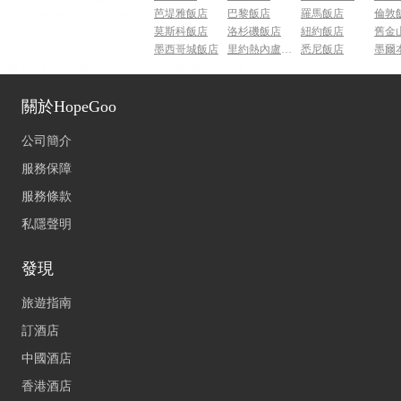
芭堤雅飯店
巴黎飯店
羅馬飯店
倫敦
莫斯科飯店
洛杉磯飯店
紐約飯店
舊金
墨西哥城飯店
里約熱內盧飯店
悉尼飯店
墨爾
關於HopeGoo
公司簡介
服務保障
服務條款
私隱聲明
發現
旅遊指南
訂酒店
中國酒店
香港酒店