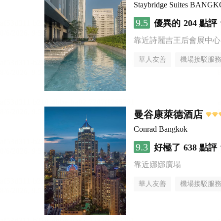
Staybridge Suites BAN
9.5
優異的
204 點評
靠近詩麗吉王后會展中心
華人友善
機場接駁服
曼谷康萊德酒店
Conrad Bangkok
9.3
好極了
638 點評
靠近娜娜廣場
華人友善
機場接駁服