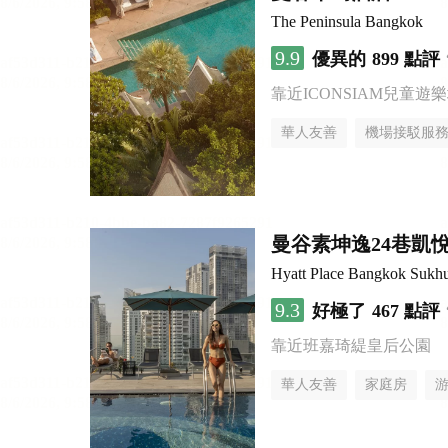
The Peninsula Bangkok
9.9
優異的
899 點評
靠近ICONSIAM兒童遊
華人友善
機場接駁服
曼谷素坤逸24巷凱
Hyatt Place Bangkok Sukh
9.3
好極了
467 點評
靠近班嘉琦緹皇后公園
華人友善
家庭房