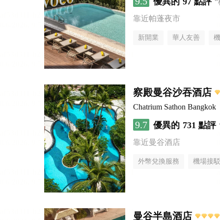
9.5
優異的
97 點評
靠近帕蓬夜市
新開業
華人友善
察殿曼谷沙吞酒店
Chatrium Sathon Bangkok
9.7
優異的
731 點評
靠近曼谷酒店
外幣兌換服務
機場接
曼谷半島酒店