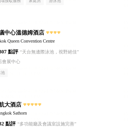
機場接駁服務
家庭房
游泳池
議中心溫德姆酒店
ok Queen Convention Centre
307 點評
“天台無邊際泳池，視野絕佳”
后會展中心
泳池
航大酒店
ngkok Sathorn
32 點評
“多功能廳及會議室設施完善”