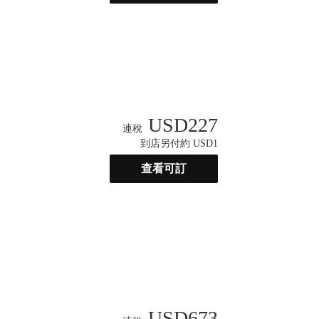
USD
227
連稅
到店另付約 USD1
查看可訂
USD
673