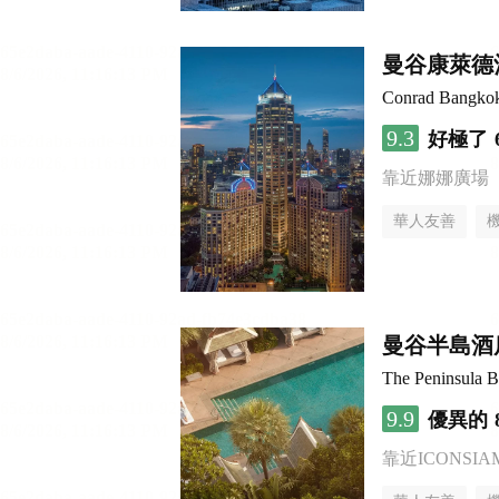
曼谷康萊德
Conrad Bangko
9.3
好極了
靠近娜娜廣場
華人友善
曼谷半島酒
The Peninsula 
9.9
優異的
靠近ICONSI