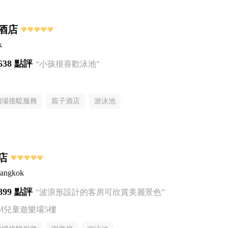
酒店
k
638 點評
“小孩很喜歡泳池”
機場接駁服務
親子酒店
游泳池
店
Bangkok
899 點評
“波浪形設計的客房可欣賞美麗景色”
AM兒童遊樂場5樓