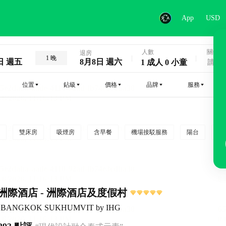
App
USD
人數
關鍵字
退房
1 晚
日 週五
8月8日 週六
1 成人 0 小童
位置
鉆級
價格
品牌
服務
雙床房
吸煙房
含早餐
機場接駁服務
陽台
行
洲際酒店 - 洲際酒店及度假村
ntal BANGKOK SUKHUMVIT by IHG