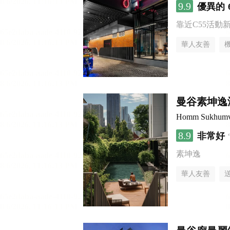
9.9
優異的
靠近C55活動
華人友善
曼谷素坤逸
Homm Sukhumv
8.9
非常好
素坤逸
華人友善