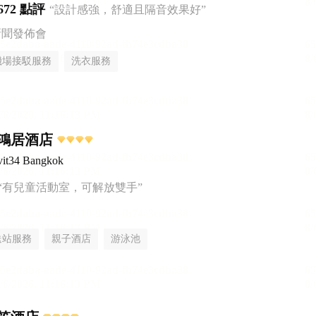
672 點評
“設計感強，舒適且隔音效果好”
新聞發佈會
機場接駁服務
洗衣服務
鴻居酒店
it34 Bangkok
“有兒童活動室，可解放雙手”
送站服務
親子酒店
游泳池