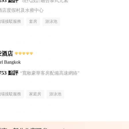
293 點評
“現代設計融合泰式元素”
酒店度假村及水療中心
機場接駁服務
套房
游泳池
豪酒店
tel Bangkok
753 點評
“寬敞豪華客房配備高速網絡”
機場接駁服務
家庭房
游泳池