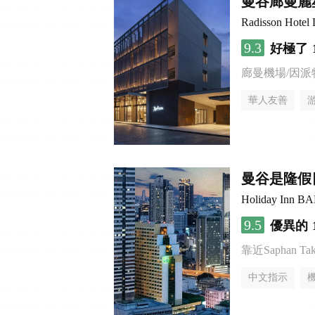
曼谷廊曼麗
Radisson Hotel
9.3
好極了
廊曼機場/因派
華人友善
曼谷是隆假日
Holiday Inn 
9.5
優異的
靠近Saphan Taksi
中文指示