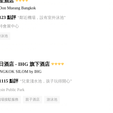
笙酒店
 Don Mueang Bangkok
123 點評
“鄰近機場，設有室外泳池”
特會展中心
游泳池
酒店 - IHG 旗下酒店
BANGKOK SILOM by IHG
1115 點評
“兒童淺水池，孩子玩得開心”
n Public Park
機場接駁服務
親子酒店
游泳池