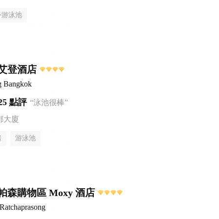
外游泳池
艾登酒店
g Bangkok
25 點評
“泳池很棒”
都大廈
房
游泳池
森購物區 Moxy 酒店
Ratchaprasong