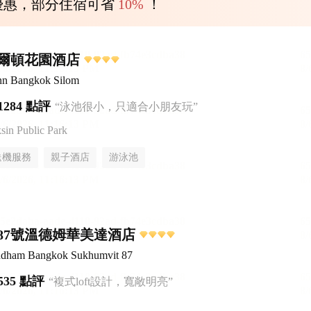
優惠，部分住宿可省
10%
！
爾頓花園酒店
Inn Bangkok Silom
1284 點評
“泳池很小，只適合小朋友玩”
n Public Park
送機服務
親子酒店
游泳池
87號溫德姆華美達酒店
dham Bangkok Sukhumvit 87
535 點評
“複式loft設計，寬敞明亮”