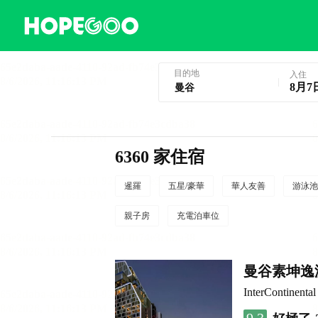
曼谷酒店預訂
目的地
入住
8月7
6360 家住宿
暹羅
五星/豪華
華人友善
游泳池
親子房
充電泊車位
曼谷素坤逸
InterContine