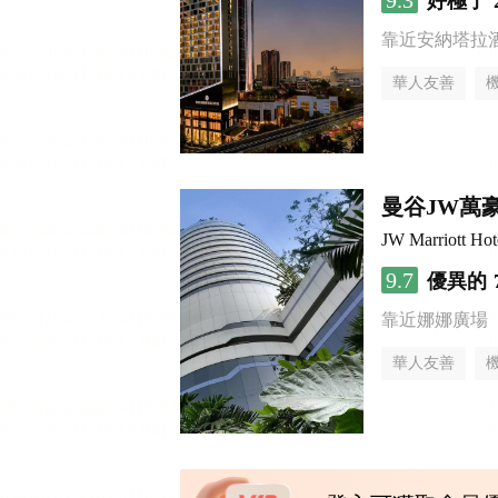
9.3
好極了
靠近安納塔拉
華人友善
曼谷JW萬
JW Marriott Ho
9.7
優異的
靠近娜娜廣場
華人友善