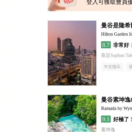
登入可獲取會員
曼谷是隆希
Hilton Garden 
8.7
非常好
靠近Saphan Taksi
中文指示
曼谷素坤逸
Ramada by Wyn
9.1
好極了
素坤逸