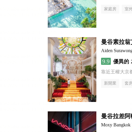
家庭房
室
曼谷素拉翁
Aiden Surawon
9.9
優異的
靠近王權大京
新開業
套
曼谷拉差阿帕
Moxy Bangkok 