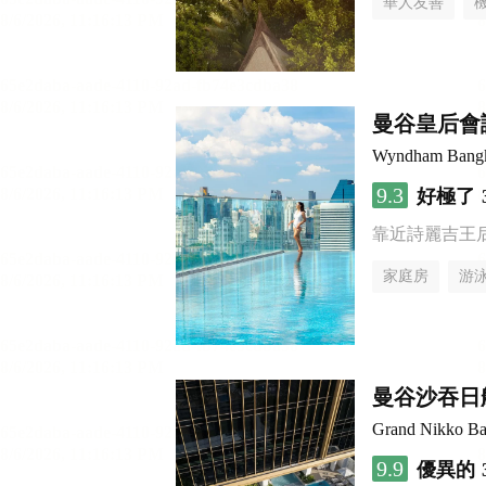
華人友善
曼谷皇后會
Wyndham Bangk
9.3
好極了
靠近詩麗吉王
家庭房
游
曼谷沙吞日
Grand Nikko Ba
9.9
優異的