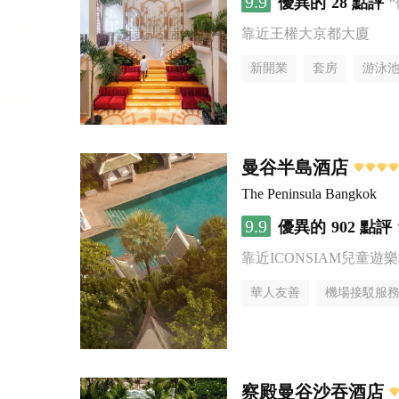
9.9
優異的
28 點評
靠近王權大京都大廈
新開業
套房
游泳
曼谷半島酒店
The Peninsula Bangkok
9.9
優異的
902 點評
靠近ICONSIAM兒童遊
華人友善
機場接駁服
察殿曼谷沙吞酒店