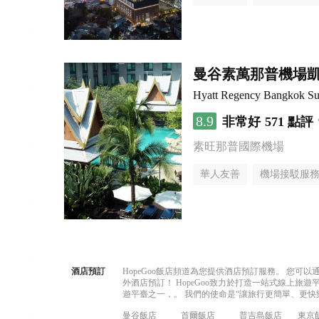
曼谷素萬那普機場
Hyatt Regency Bangkok Su
8.9
非常好
571 點評
素旺那普國際機場
華人友善
機場接駁服
酒店預訂
HopeGoo飯店頻道為您提供酒店預訂服務。 您
外酒店預訂！ HopeGoo致力於打造一站式線上
遊平臺之一，。 我們的使命是“讓旅行更簡單、更快
曼谷飯店
首爾飯店
普吉島飯店
東京