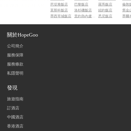
芭堤雅飯店
巴黎飯店
羅馬飯店
倫敦
莫斯科飯店
洛杉磯飯店
紐約飯店
舊金
墨西哥城飯店
里約熱內盧飯店
悉尼飯店
墨爾
關於HopeGoo
公司簡介
服務保障
服務條款
私隱聲明
發現
旅遊指南
訂酒店
中國酒店
香港酒店