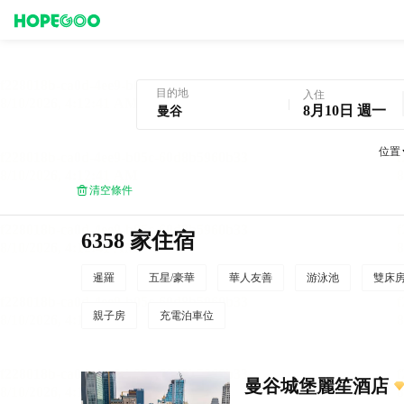
曼谷酒店預訂
目的地
入住
8月10日 週一
位置
清空條件
6358 家住宿
暹羅
五星/豪華
華人友善
游泳池
雙床
親子房
充電泊車位
曼谷城堡麗笙酒店