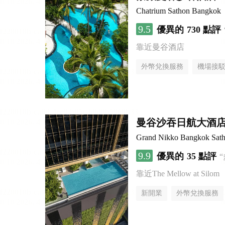
Chatrium Sathon Bangkok
9.5
優異的
730 點評
靠近曼谷酒店
外幣兌換服務
機場接
曼谷沙吞日航大酒
Grand Nikko Bangkok Sath
9.9
優異的
35 點評
靠近The Mellow at Silom
新開業
外幣兌換服務