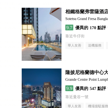
相鐵格蘭弗雷薩酒店 
Sotetsu Grand Fresa Bangk
9.7
優異的
170 點評
靠近牛仔街
華人友善
送機服務
隆披尼格蘭德中心
Grande Centre Point Lump
9.9
優異的
547 點評
靠近曼谷一號
華人友善
機場接駁服