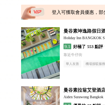
登入可獲取會員優惠，部
曼谷素坤逸路假日
Holiday Inn BANGKOK 
9.1
好極了
553 點評
靠近牛仔街
華人友善
機場接駁服
曼谷素拉翁艾登酒
Aiden Surawong Bangkok