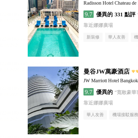
Radisson Hotel Chateau d
9.7
優異的
331 點評
靠近娜娜廣場
新裝修
華人友善
曼谷JW萬豪酒店
JW Marriott Hotel Bangkok
9.7
優異的
“寬敞豪華
靠近娜娜廣場
華人友善
機場接駁服