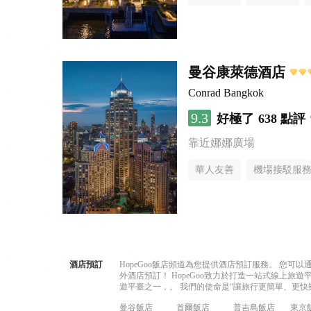
曼谷康萊德酒店
Conrad Bangkok
9.3
好極了
638 點評
靠近娜娜廣場
華人友善
機場接駁服
酒店預訂
HopeGoo飯店頻道為您提供酒店預訂服務。 您
外酒店預訂！ HopeGoo致力於打造一站式線上
遊平臺之一，。 我們的使命是“讓旅行更簡單、更快
曼谷飯店
首爾飯店
普吉島飯店
東京