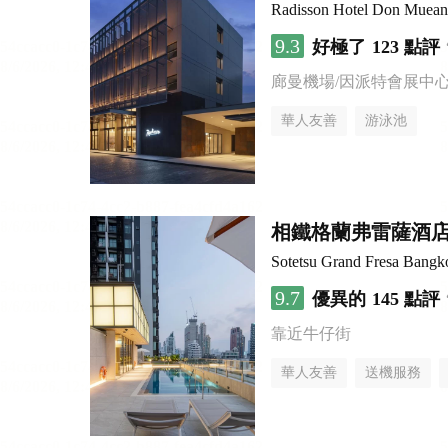
Radisson Hotel Don Muea
9.3
好極了
123 點評
廊曼機場/因派特會展中
華人友善
游泳池
相鐵格蘭弗雷薩酒店 
Sotetsu Grand Fresa Bangk
9.7
優異的
145 點評
靠近牛仔街
華人友善
送機服務