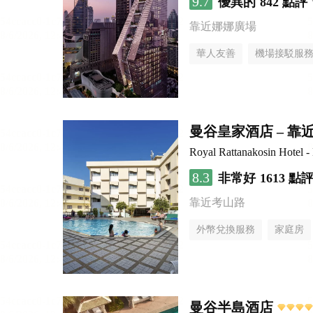
9.7
優異的
842 點評
靠近娜娜廣場
華人友善
機場接駁服
曼谷皇家酒店 – 
Royal Rattanakosin Hotel 
8.3
非常好
1613 點
靠近考山路
外幣兌換服務
家庭房
曼谷半島酒店