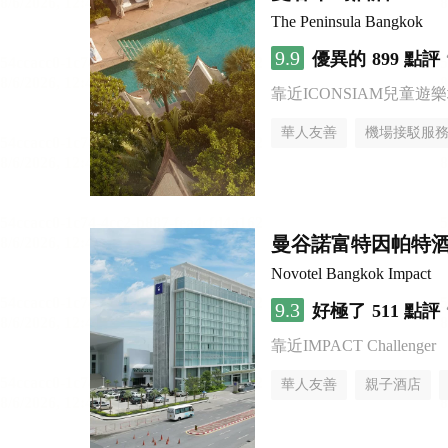
The Peninsula Bangkok
9.9
優異的
899 點評
靠近ICONSIAM兒童遊
華人友善
機場接駁服
曼谷諾富特因帕特
Novotel Bangkok Impact
9.3
好極了
511 點評
靠近IMPACT Challenger
華人友善
親子酒店