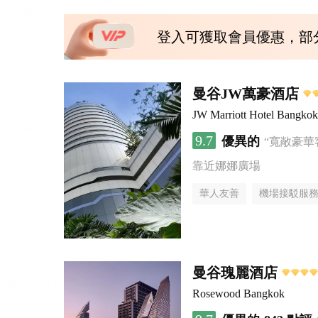
登入可獲取會員優惠，部
曼谷JW萬豪酒店
JW Marriott Hotel Bangkok
9.7
優異的
“寬敞豪華
靠近娜娜廣場
華人友善
機場接駁服
曼谷瑰麗酒店
Rosewood Bangkok