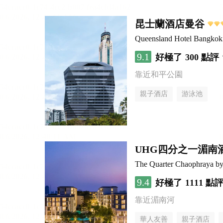
昆士蘭酒店曼谷
Queensland Hotel Bangkok
9.1
好極了
300 點評
靠近和平公園
親子酒店
游泳池
UHG四分之一湄南
The Quarter Chaophraya 
9.4
好極了
1111 點
靠近湄南河
華人友善
親子酒店