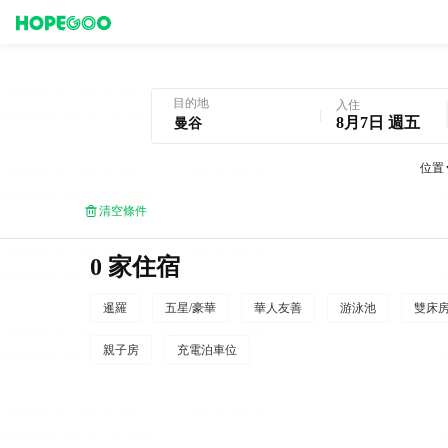
曼谷酒店預訂
目的地
入住
8月7日 週五
位置
清空條件
0 家住宿
暹羅
五星/豪華
華人友善
游泳池
雙床
親子房
充電泊車位