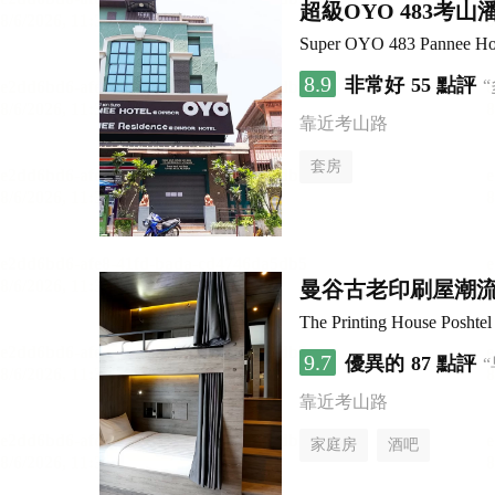
超級OYO 483考山
Super OYO 483 Pannee Ho
8.9
非常好
55 點評
靠近考山路
套房
曼谷古老印刷屋潮
The Printing House Poshtel
9.7
優異的
87 點評
靠近考山路
家庭房
酒吧