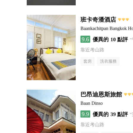
班卡奇潘酒店
Baankachitpan Bangkok Ho
9.6
優異的
10 點評
靠近考山路
套房
洗衣服務
巴昂迪恩斯旅館
Baan Dinso
9.9
優異的
39 點評
靠近考山路