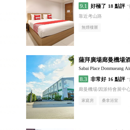
9.1
好極了
18 點評
靠近考山路
無煙樓層
薩拜廣場廊曼機場
Sabai Place Donmueang Air
8.3
非常好
16 點評
廊曼機場/因派特會展中
家庭房
桑拿浴室