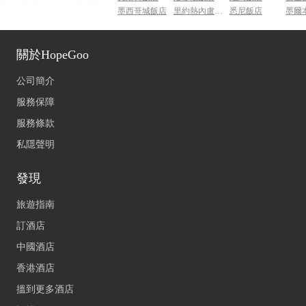
墨西哥城飯店
里約熱內盧飯店
悉尼飯店
墨爾
關於HopeGoo
公司簡介
服務保障
服務條款
私隱聲明
發現
旅遊指南
訂酒店
中國酒店
香港酒店
搵到更多酒店