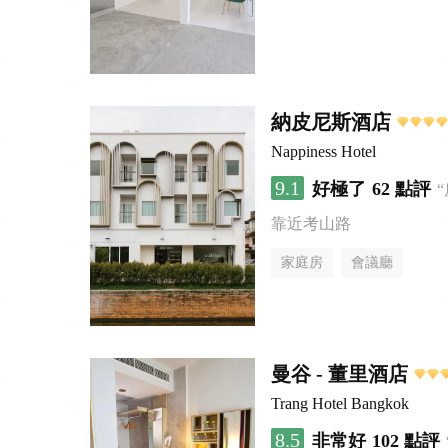
納皮尼斯酒店
Nappiness Hotel
9.1
好極了
62 點評
靠近考山路
家庭房
會議廳
曼谷 - 董里酒店
Trang Hotel Bangkok
8.5
非常好
102 點評