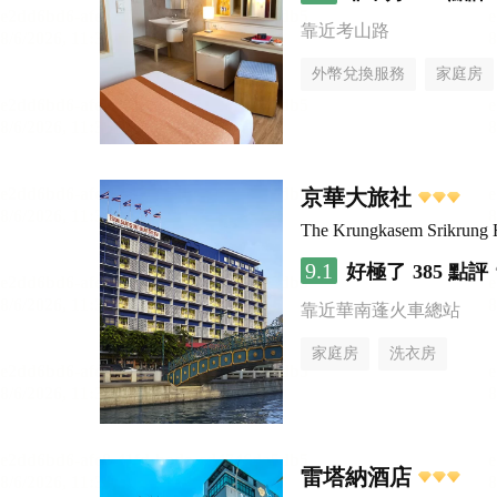
靠近考山路
外幣兌換服務
家庭房
京華大旅社
The Krungkasem Srikrung 
9.1
好極了
385 點評
靠近華南蓬火車總站
家庭房
洗衣房
雷塔納酒店