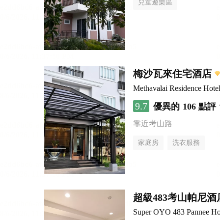
兒童遊樂區
梅沙瓦來住宅酒店
Methavalai Residence Hote
9.7
優異的
106 點評
靠近考山路
家庭房
洗衣服務
超級483考山帕尼酒
Super OYO 483 Pannee Ho