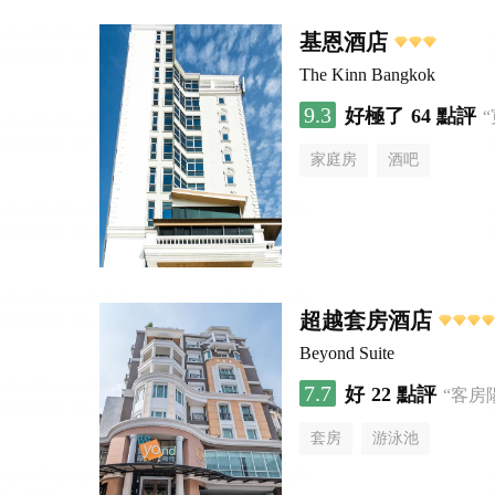
基恩酒店
The Kinn Bangkok
9.3
好極了
64 點評
家庭房
酒吧
超越套房酒店
Beyond Suite
7.7
好
22 點評
“客房
套房
游泳池