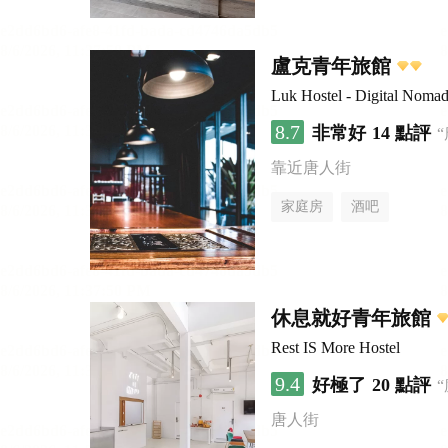
盧克青年旅館
Luk Hostel - Digital Nomad
8.7
非常好
14 點評
靠近唐人街
家庭房
酒吧
休息就好青年旅館
Rest IS More Hostel
9.4
好極了
20 點評
唐人街