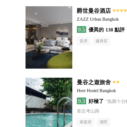
爵世曼谷酒店
ZAZZ Urban Bangkok
9.5
優異的
138 點評
套房
健身室
曼谷之遊旅舍
Here Hostel Bangkok
9.3
好極了
“氛圍十分
靠近考山路
家庭房
酒吧