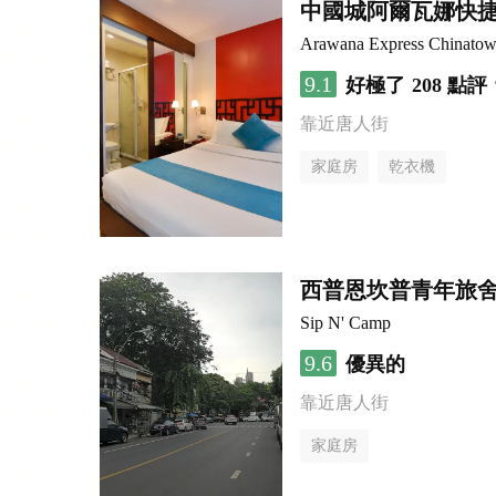
中國城阿爾瓦娜快
Arawana Express Chinato
9.1
好極了
208 點評
靠近唐人街
家庭房
乾衣機
西普恩坎普青年旅
Sip N' Camp
9.6
優異的
靠近唐人街
家庭房