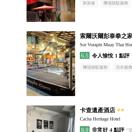
新裝修
機場接駁服務
索爾沃爾彭泰拳之
Sor Vorapin Muay Thai H
6.5
令人愉悅
1 點評
機場接駁服務
洗衣服
卡查遺產酒店
Cacha Heritage Hotel
8.9
非常好
4 點評
“