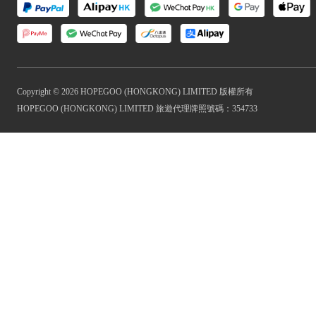
Copyright © 2026 HOPEGOO (HONGKONG) LIMITED 版權所有
HOPEGOO (HONGKONG) LIMITED 旅遊代理牌照號碼：354733