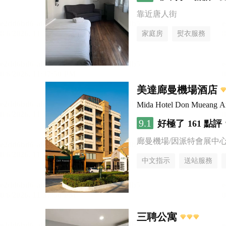
靠近唐人街
家庭房
熨衣服務
美達廊曼機場酒店
Mida Hotel Don Mueang Ai
9.1
好極了
161 點評
廊曼機場/因派特會展中
中文指示
送站服務
三聘公寓