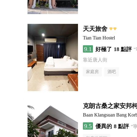
天天旅舍
Tian Tian Hostel
9.1
好極了
18 點評
靠近唐人街
家庭房
酒吧
克朗古桑之家安邦
Baan Klangsuan Bang Kor
9.5
優異的
8 點評
“