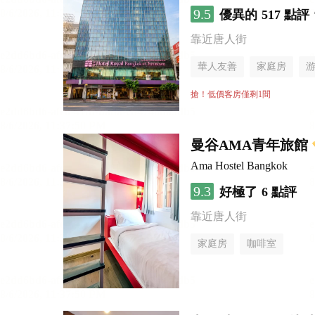
9.5
優異的
517 點評
靠近唐人街
華人友善
家庭房
搶！低價客房僅剩1間
曼谷AMA青年旅館
Ama Hostel Bangkok
9.3
好極了
6 點評
靠近唐人街
家庭房
咖啡室