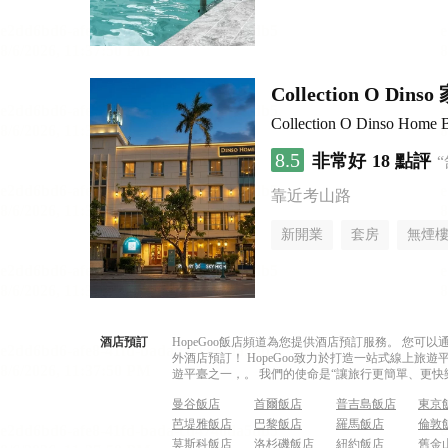
Collection O Di
Collection O Dinso Home 
8.5
非常好
18 點評
靠近考山路
新開業
套房
無煙
酒店預訂
HopeGoo飯店頻道為您提供酒店預訂服務。 您
外酒店預訂！ HopeGoo致力於打造一站式線上
遊平臺之一，。 我們的使命是“讓旅行更簡單、更快
曼谷飯店
首爾飯店
普吉島飯店
東京
芭堤雅飯店
巴黎飯店
羅馬飯店
倫敦
莫斯科飯店
洛杉磯飯店
紐約飯店
舊金