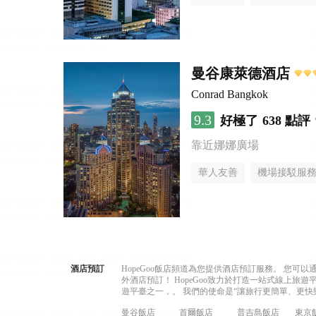
曼谷康萊德酒店
Conrad Bangkok
9.3
好極了
638 點評
靠近娜娜廣場
華人友善
機場接駁服
酒店預訂
HopeGoo飯店頻道為您提供酒店預訂服務。 您
外酒店預訂！ HopeGoo致力於打造一站式線上
遊平臺之一，。 我們的使命是“讓旅行更簡單、更快
曼谷飯店
首爾飯店
普吉島飯店
東京