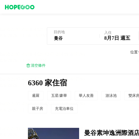
曼谷酒店預訂
目的地
入住
8月7日 週五
位置
清空條件
6360 家住宿
暹羅
五星/豪華
華人友善
游泳池
雙床
親子房
充電泊車位
曼谷素坤逸洲際酒店