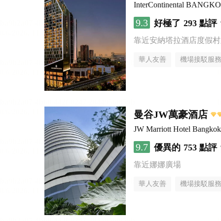
InterContinental BANG
9.3
好極了
293 點評
靠近安納塔拉酒店度假村
華人友善
機場接駁服
曼谷JW萬豪酒店
JW Marriott Hotel Bangkok
9.7
優異的
753 點評
靠近娜娜廣場
華人友善
機場接駁服