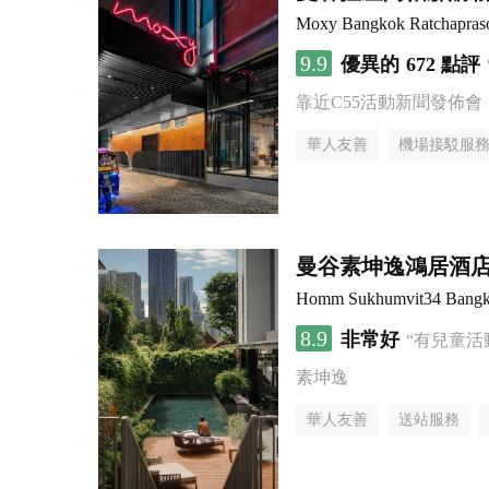
Moxy Bangkok Ratchapras
9.9
優異的
672 點評
靠近C55活動新聞發佈會
華人友善
機場接駁服
曼谷素坤逸鴻居酒
Homm Sukhumvit34 Bang
8.9
非常好
“有兒童活
素坤逸
華人友善
送站服務