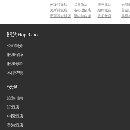
芭堤雅飯店
巴黎飯店
羅馬飯店
倫敦
莫斯科飯店
洛杉磯飯店
紐約飯店
舊金
墨西哥城飯店
里約熱內盧飯店
悉尼飯店
墨爾
關於HopeGoo
公司簡介
服務保障
服務條款
私隱聲明
發現
旅遊指南
訂酒店
中國酒店
香港酒店