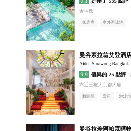
9.1
好極了
535 點評
素坤逸
家庭房
室外游泳池
曼谷素拉翁艾登酒
Aiden Surawong Bangkok
9.9
優異的
25 點評
靠近王權大京都大廈
新開業
套房
游泳
曼谷拉差阿帕森購物區