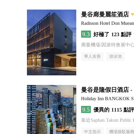
曼谷廊曼麗笙酒店
Radisson Hotel Don Muea
9.3
好極了
123 點評
廊曼機場/因派特會展中
華人友善
游泳池
曼谷是隆假日酒店 - 
Holiday Inn BANGKOK 
9.5
優異的
1115 點
靠近Saphan Taksin Public 
中文指示
機場接駁服