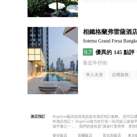
相鐵格蘭弗雷薩酒店 
Sotetsu Grand Fresa Bangk
9.7
優異的
145 點評
靠近牛仔街
華人友善
送機服務
酒店預訂
HopeGoo飯店頻道為您提供酒店預訂服務。 您
外酒店預訂！ HopeGoo致力於打造一站式線上
遊平臺之一，。 我們的使命是“讓旅行更簡單、更快
曼谷飯店
首爾飯店
普吉島飯店
東京