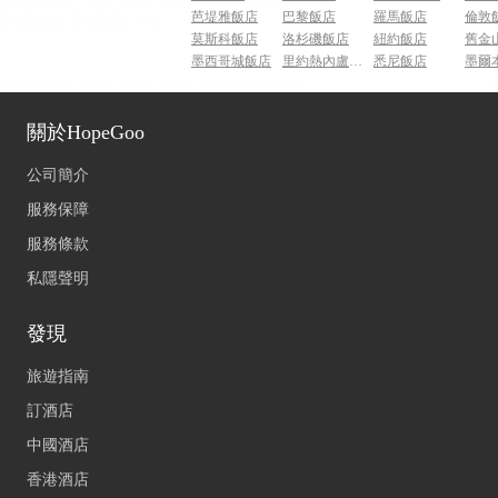
芭堤雅飯店
巴黎飯店
羅馬飯店
倫敦
莫斯科飯店
洛杉磯飯店
紐約飯店
舊金
墨西哥城飯店
里約熱內盧飯店
悉尼飯店
墨爾
關於HopeGoo
公司簡介
服務保障
服務條款
私隱聲明
發現
旅遊指南
訂酒店
中國酒店
香港酒店