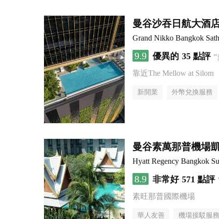
曼谷沙吞日航大酒
Grand Nikko Bangkok Sath
9.9
優異的
35 點評
靠近The Mellow at Silom
新開業
外幣兌換服務
曼谷素萬那普機場
Hyatt Regency Bangkok Su
8.9
非常好
571 點評
素旺那普國際機場
華人友善
機場接駁服