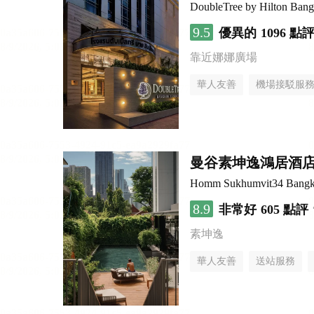
DoubleTree by Hilton Bang
9.5
優異的
1096 點
靠近娜娜廣場
華人友善
機場接駁服
曼谷素坤逸鴻居酒
Homm Sukhumvit34 Bang
8.9
非常好
605 點評
素坤逸
華人友善
送站服務