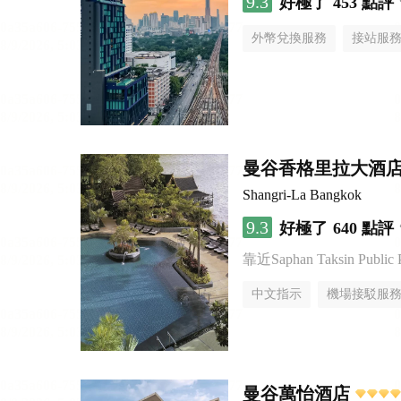
9.3
好極了
453 點評
外幣兌換服務
接站服
曼谷香格里拉大酒
Shangri-La Bangkok
9.3
好極了
640 點評
靠近Saphan Taksin Public 
中文指示
機場接駁服
曼谷萬怡酒店