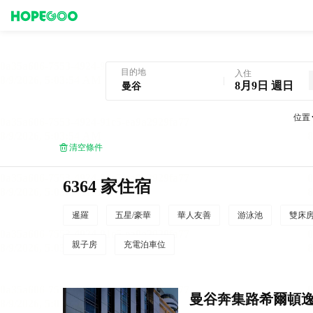
曼谷酒店預訂
目的地
入住
8月9日 週日
位置
清空條件
6364 家住宿
暹羅
五星/豪華
華人友善
游泳池
雙床
親子房
充電泊車位
曼谷奔集路希爾頓