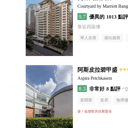
Courtyard by Marriott Ban
9.7
優異的
1013 點
靠近四面佛
華人友善
接站服務
阿斯皮拉碧甲盛
Aspira Petchkasem
8.3
非常好
8 點評
“
新開業
套房
無煙
搶！低價客房供應緊張